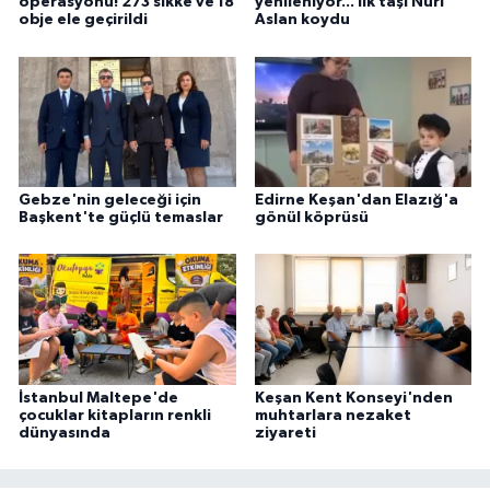
operasyonu! 273 sikke ve 18
yenileniyor... İlk taşı Nuri
obje ele geçirildi
Aslan koydu
Gebze'nin geleceği için
Edirne Keşan'dan Elazığ'a
Başkent'te güçlü temaslar
gönül köprüsü
İstanbul Maltepe'de
Keşan Kent Konseyi'nden
çocuklar kitapların renkli
muhtarlara nezaket
dünyasında
ziyareti