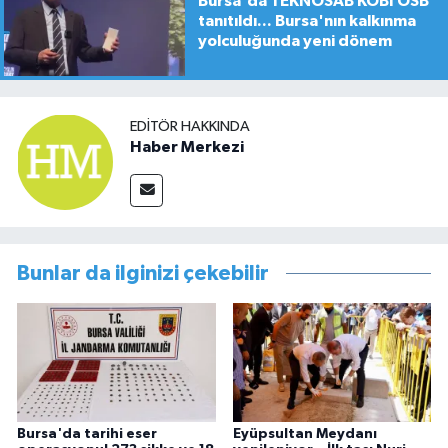
Bursa'da TEKNOSAB KOBİ OSB
tanıtıldı... Bursa'nın kalkınma
yolculuğunda yeni dönem
EDITÖR HAKKINDA
Haber Merkezi
Bunlar da ilginizi çekebilir
Bursa'da tarihi eser
Eyüpsultan Meydanı