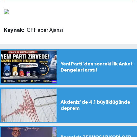
Kaynak:
İGF Haber Ajansı
Yeni Parti'den sonraki İlk Anket
Dengeleri arstı!
Akdeniz'de 4,1 büyüklüğünde
deprem