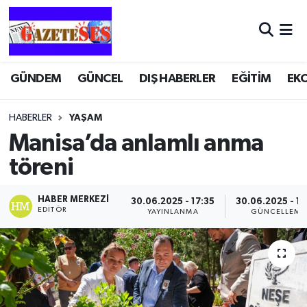
GÜNDEM
GÜNCEL
DIŞ HABERLER
EĞİTİM
EK
HABERLER
YAŞAM
Manisa’da anlamlı anma
töreni
HABER MERKEZI
30.06.2025 - 17:35
30.06.2025 - 17
EDITÖR
YAYINLANMA
GÜNCELLEME