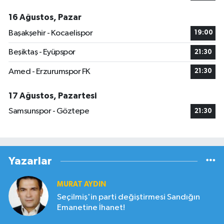
16 Ağustos, Pazar
Başakşehir - Kocaelispor
19:00
Beşiktaş - Eyüpspor
21:30
Amed - Erzurumspor FK
21:30
17 Ağustos, Pazartesi
Samsunspor - Göztepe
21:30
Yazarlar
MURAT AYDIN
Seçilmiş'in parti değiştirmesi Sandığın
Emanetine İhanet!