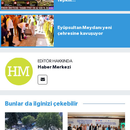
Eyüpsultan Meydanı yeni
çehresine kavuşuyor
EDITÖR HAKKINDA
Haber Merkezi
Bunlar da ilginizi çekebilir