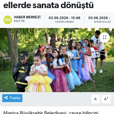
ellerde sanata dönüştü
HABER MERKEZI
03.06.2026 - 15:46
03.06.2026 - 1
EDITÖR
YAYINLANMA
GÜNCELLEM
Paylaş
-
+
A
A
Manisa Büyükşehir Belediyesi, çevre bilincini