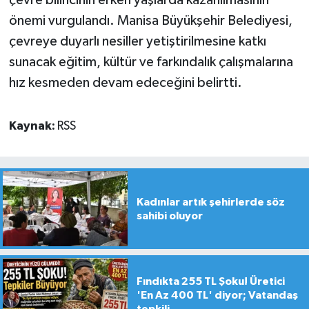
çevre bilincinin erken yaşlarda kazanılmasının
önemi vurgulandı. Manisa Büyükşehir Belediyesi,
çevreye duyarlı nesiller yetiştirilmesine katkı
sunacak eğitim, kültür ve farkındalık çalışmalarına
hız kesmeden devam edeceğini belirtti.
Kaynak:
RSS
Kadınlar artık şehirlerde söz
sahibi oluyor
Fındıkta 255 TL Şoku! Üretici
'En Az 400 TL' diyor; Vatandaş
tepkili...