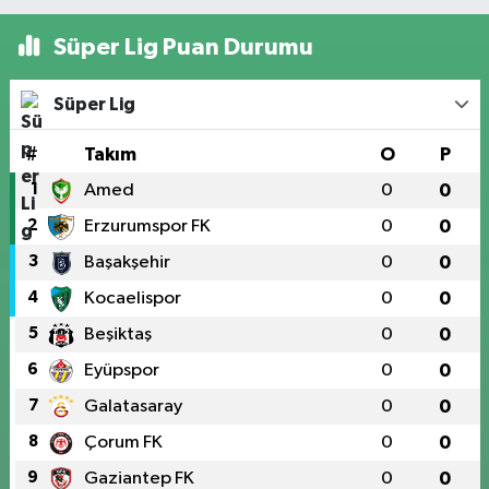
Süper Lig Puan Durumu
Süper Lig
#
Takım
O
P
1
Amed
0
0
2
Erzurumspor FK
0
0
3
Başakşehir
0
0
4
Kocaelispor
0
0
5
Beşiktaş
0
0
6
Eyüpspor
0
0
7
Galatasaray
0
0
8
Çorum FK
0
0
9
Gaziantep FK
0
0