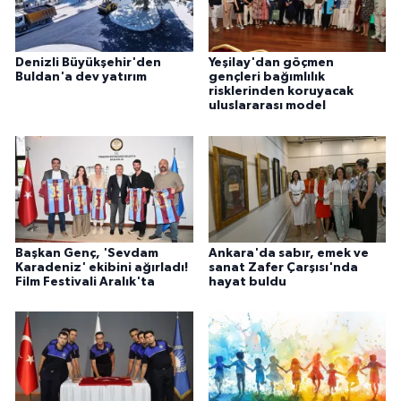
Denizli Büyükşehir'den
Yeşilay'dan göçmen
Buldan'a dev yatırım
gençleri bağımlılık
risklerinden koruyacak
uluslararası model
Başkan Genç, 'Sevdam
Ankara'da sabır, emek ve
Karadeniz' ekibini ağırladı!
sanat Zafer Çarşısı'nda
Film Festivali Aralık'ta
hayat buldu