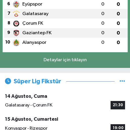
6
Eyüpspor
0
0
7
Galatasaray
0
0
8
Çorum FK
0
0
9
Gaziantep FK
0
0
10
Alanyaspor
0
0
Detaylar için tıklayın
Süper Lig Fikstür
14 Ağustos, Cuma
Galatasaray - Çorum FK
21:30
15 Ağustos, Cumartesi
Konyaspor - Rizespor
19:00