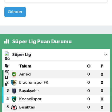
Gönder
Süper Lig Puan Durumu
Süper Lig
#
Takım
O
P
1
Amed
0
0
2
Erzurumspor FK
0
0
3
Başakşehir
0
0
4
Kocaelispor
0
0
5
Beşiktaş
0
0