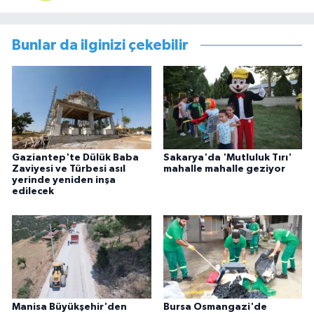
Bunlar da ilginizi çekebilir
Gaziantep'te Dülük Baba
Sakarya'da 'Mutluluk Tırı'
Zaviyesi ve Türbesi asıl
mahalle mahalle geziyor
yerinde yeniden inşa
edilecek
Manisa Büyükşehir'den
Bursa Osmangazi'de