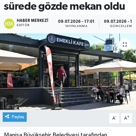
sürede gözde mekan oldu
HABER MERKEZI
09.07.2026 - 17:01
09.07.2026 - 17
EDITÖR
YAYINLANMA
GÜNCELLEME
Paylaş
-
+
A
A
Manisa Büyükşehir Belediyesi tarafından