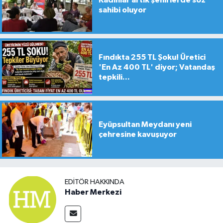
sahibi oluyor
Fındıkta 255 TL Şoku! Üretici
'En Az 400 TL' diyor; Vatandaş
tepkili...
Eyüpsultan Meydanı yeni
çehresine kavuşuyor
EDITÖR HAKKINDA
Haber Merkezi