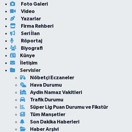
Foto Galeri
Video
Yazarlar
Firma Rehberi
Seri İlan
Röportaj
Biyografi
Künye
İletişim
Servisler
Nöbetçi Eczaneler
Hava Durumu
Aydin Namaz Vakitleri
Trafik Durumu
Süper Lig Puan Durumu ve Fikstür
Tüm Manşetler
Son Dakika Haberleri
Haber Arşivi