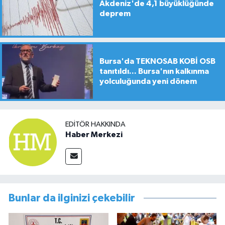
Akdeniz'de 4,1 büyüklüğünde
deprem
Bursa'da TEKNOSAB KOBİ OSB
tanıtıldı... Bursa'nın kalkınma
yolculuğunda yeni dönem
EDITÖR HAKKINDA
Haber Merkezi
Bunlar da ilginizi çekebilir