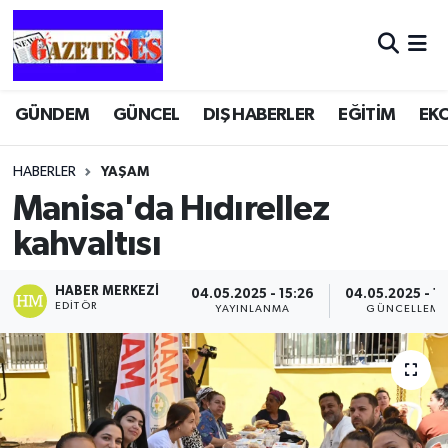
GÜNDEM
GÜNCEL
DIŞ HABERLER
EĞİTİM
EK
HABERLER
YAŞAM
Manisa'da Hıdırellez
kahvaltısı
HABER MERKEZI
04.05.2025 - 15:26
04.05.2025 - 15
EDITÖR
YAYINLANMA
GÜNCELLEME