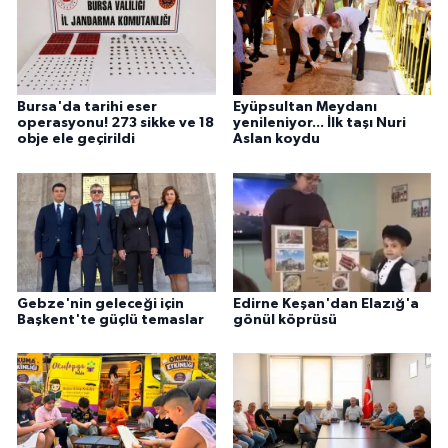
Bursa'da tarihi eser
Eyüpsultan Meydanı
operasyonu! 273 sikke ve 18
yenileniyor... İlk taşı Nuri
obje ele geçirildi
Aslan koydu
Gebze'nin geleceği için
Edirne Keşan'dan Elazığ'a
Başkent'te güçlü temaslar
gönül köprüsü