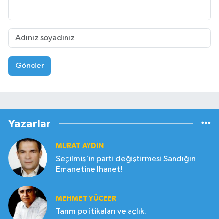
Gönder
Yazarlar
MURAT AYDIN
Seçilmiş'in parti değiştirmesi Sandığın
Emanetine İhanet!
MEHMET YÜCEER
Tarım politikaları ve açlık.