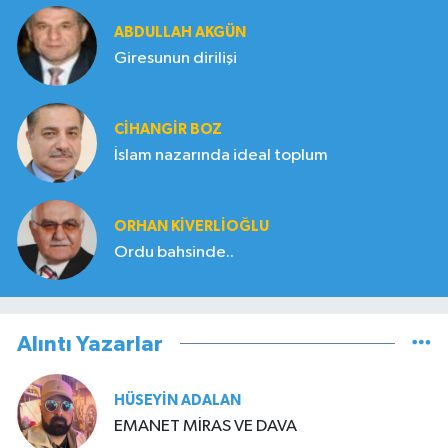
ABDULLAH AKGÜN
Giresunun dirilişi
CIHANGIR BOZ
İslam nazarında ideal toplum
ORHAN KIVERLIOĞLU
Ordu bahsinde..
Alıntı Yazarlar
HÜSEYIN ADALAN
EMANET MİRAS VE DAVA