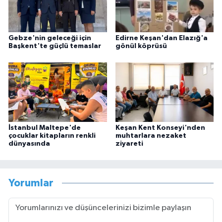
Gebze'nin geleceği için
Edirne Keşan'dan Elazığ'a
Başkent'te güçlü temaslar
gönül köprüsü
İstanbul Maltepe'de
Keşan Kent Konseyi'nden
çocuklar kitapların renkli
muhtarlara nezaket
dünyasında
ziyareti
Yorumlar