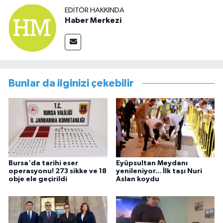
EDITÖR HAKKINDA
Haber Merkezi
Bunlar da ilginizi çekebilir
Bursa'da tarihi eser
Eyüpsultan Meydanı
operasyonu! 273 sikke ve 18
yenileniyor... İlk taşı Nuri
obje ele geçirildi
Aslan koydu