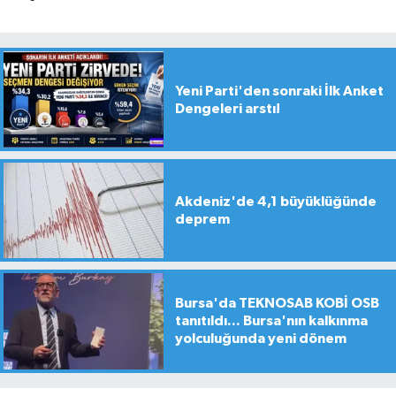
Yeni Parti'den sonraki İlk Anket
Dengeleri arstı!
Akdeniz'de 4,1 büyüklüğünde
deprem
Bursa'da TEKNOSAB KOBİ OSB
tanıtıldı... Bursa'nın kalkınma
yolculuğunda yeni dönem