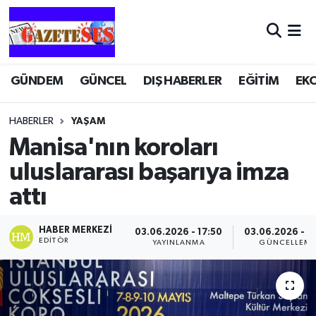
GÜNDEM
GÜNCEL
DIŞ HABERLER
EĞİTİM
EK
HABERLER
YAŞAM
Manisa'nın koroları
uluslararası başarıya imza
attı
HABER MERKEZI
03.06.2026 - 17:50
03.06.2026 - 1
EDITÖR
YAYINLANMA
GÜNCELLEM