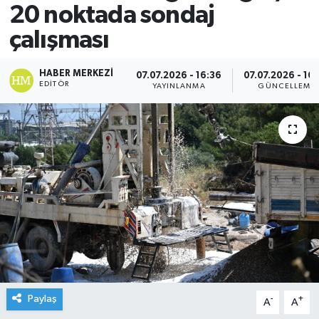
20 noktada sondaj
çalışması
HABER MERKEZI
07.07.2026 - 16:36
07.07.2026 - 16
EDITÖR
YAYINLANMA
GÜNCELLEME
Paylaş
-
+
A
A