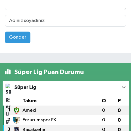
Gönder
Süper Lig Puan Durumu
Süper Lig
#
Takım
O
P
1
Amed
0
0
2
Erzurumspor FK
0
0
3
Başakşehir
0
0