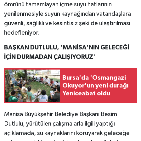
ömrünü tamamlayan içme suyu hatlarının
yenilenmesiyle suyun kaynağından vatandaşlara
güvenli, sağlıklı ve kesintisiz şekilde ulaştırılması
hedefleniyor.
BAŞKAN DUTLULU, 'MANİSA'NIN GELECEĞİ
İÇİN DURMADAN ÇALIŞIYORUZ'
Bursa'da 'Osmangazi
Okuyor'un yeni durağı
Yeniceabat oldu
Manisa Büyükşehir Belediye Başkanı Besim
Dutlulu, yürütülen çalışmalarla ilgili yaptığı
açıklamada, su kaynaklarını koruyarak geleceğe