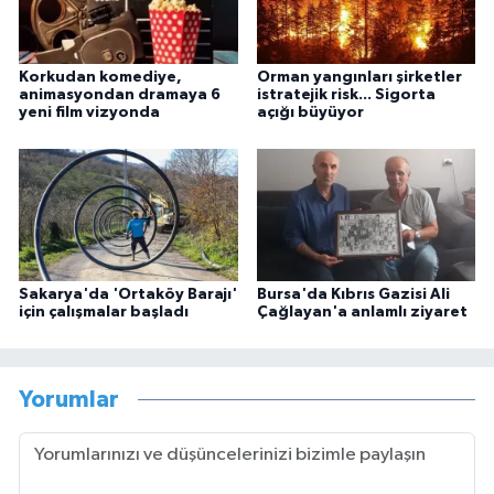
Korkudan komediye,
Orman yangınları şirketler
animasyondan dramaya 6
istratejik risk... Sigorta
yeni film vizyonda
açığı büyüyor
Sakarya'da 'Ortaköy Barajı'
Bursa'da Kıbrıs Gazisi Ali
için çalışmalar başladı
Çağlayan'a anlamlı ziyaret
Yorumlar