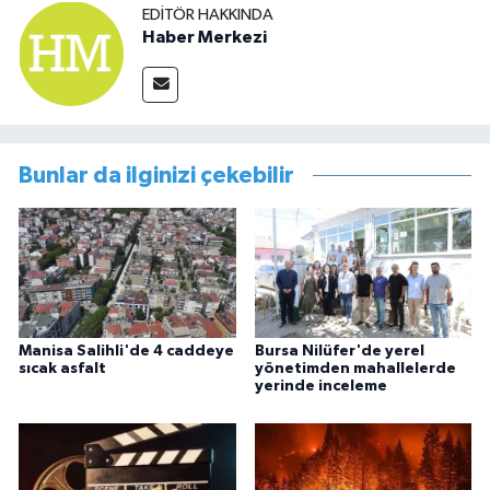
EDITÖR HAKKINDA
Haber Merkezi
Bunlar da ilginizi çekebilir
Manisa Salihli'de 4 caddeye
Bursa Nilüfer'de yerel
sıcak asfalt
yönetimden mahallelerde
yerinde inceleme