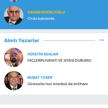
ORHAN KIVERLIOĞLU
Ordu bahsinde..
Alıntı Yazarlar
HÜSEYIN ADALAN
HİÇLERİN HAYATI VE SİYASİ DURUMU
MURAT TOKER
Giresunlu’nun istanbul da imtihanı