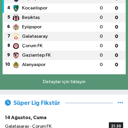
4
Kocaelispor
0
0
5
Beşiktaş
0
0
6
Eyüpspor
0
0
7
Galatasaray
0
0
8
Çorum FK
0
0
9
Gaziantep FK
0
0
10
Alanyaspor
0
0
Detaylar için tıklayın
Süper Lig Fikstür
14 Ağustos, Cuma
Galatasaray - Çorum FK
21:30