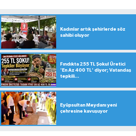
Kadınlar artık şehirlerde söz
sahibi oluyor
Fındıkta 255 TL Şoku! Üretici
'En Az 400 TL' diyor; Vatandaş
tepkili...
Eyüpsultan Meydanı yeni
çehresine kavuşuyor