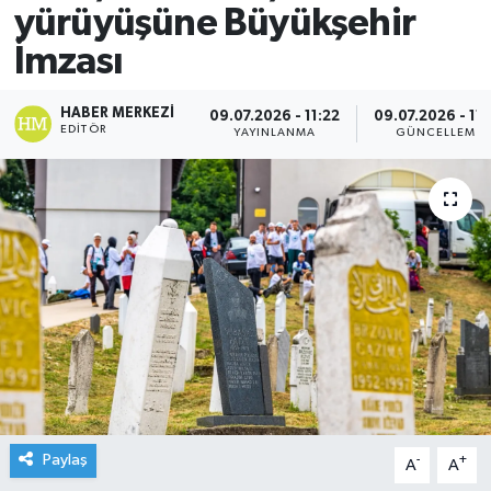
yürüyüşüne Büyükşehir
İmzası
HABER MERKEZI
09.07.2026 - 11:22
09.07.2026 - 11:
EDITÖR
YAYINLANMA
GÜNCELLEME
Paylaş
-
+
A
A