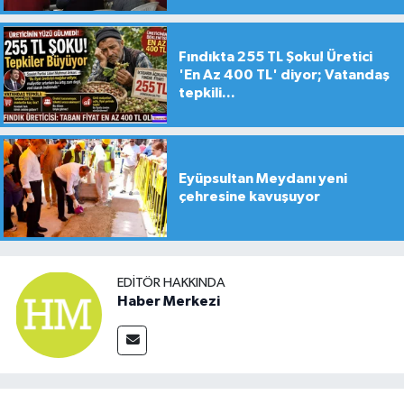
Fındıkta 255 TL Şoku! Üretici
'En Az 400 TL' diyor; Vatandaş
tepkili...
Eyüpsultan Meydanı yeni
çehresine kavuşuyor
EDITÖR HAKKINDA
Haber Merkezi