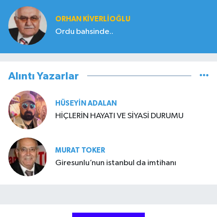
ORHAN KIVERLIOĞLU
Ordu bahsinde..
Alıntı Yazarlar
HÜSEYIN ADALAN
HİÇLERİN HAYATI VE SİYASİ DURUMU
MURAT TOKER
Giresunlu’nun istanbul da imtihanı