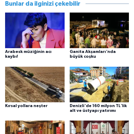
Bunlar da ilginizi çekebilir
Arabesk müziğinin acı
Ganita Akşamları'nda
kaybı!
büyük coşku
Kırsal yollara neşter
Denizli'de 160 milyon TL'lik
alt ve üstyapı yatırımı