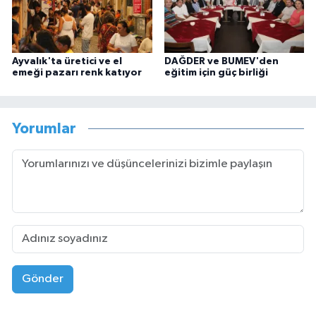
Ayvalık'ta üretici ve el
DAĞDER ve BUMEV'den
emeği pazarı renk katıyor
eğitim için güç birliği
Yorumlar
Gönder