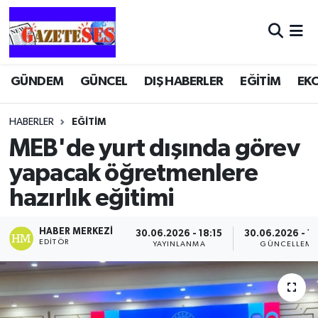
GÜNDEM
GÜNCEL
DIŞ HABERLER
EĞİTİM
EK
HABERLER
EĞİTİM
MEB'de yurt dışında görev
yapacak öğretmenlere
hazırlık eğitimi
HABER MERKEZI
30.06.2026 - 18:15
30.06.2026 - 1
EDITÖR
YAYINLANMA
GÜNCELLEME