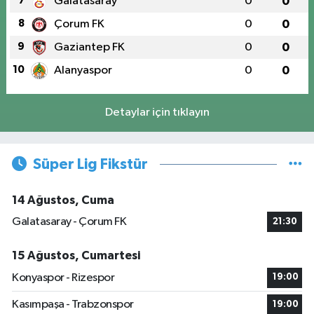
7
Galatasaray
0
0
8
Çorum FK
0
0
9
Gaziantep FK
0
0
10
Alanyaspor
0
0
Detaylar için tıklayın
Süper Lig Fikstür
14 Ağustos, Cuma
Galatasaray - Çorum FK
21:30
15 Ağustos, Cumartesi
Konyaspor - Rizespor
19:00
Kasımpaşa - Trabzonspor
19:00