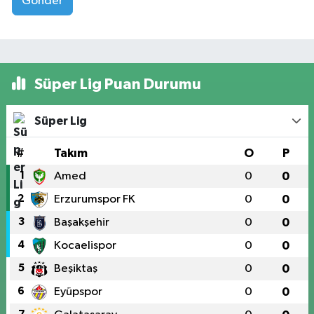
Gönder
Süper Lig Puan Durumu
Süper Lig
#
Takım
O
P
1
Amed
0
0
2
Erzurumspor FK
0
0
3
Başakşehir
0
0
4
Kocaelispor
0
0
5
Beşiktaş
0
0
6
Eyüpspor
0
0