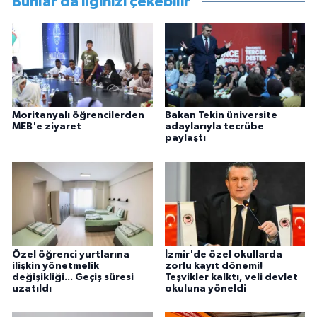
Bunlar da ilginizi çekebilir
Moritanyalı öğrencilerden
Bakan Tekin üniversite
MEB'e ziyaret
adaylarıyla tecrübe
paylaştı
Özel öğrenci yurtlarına
İzmir'de özel okullarda
ilişkin yönetmelik
zorlu kayıt dönemi!
değişikliği... Geçiş süresi
Teşvikler kalktı, veli devlet
uzatıldı
okuluna yöneldi