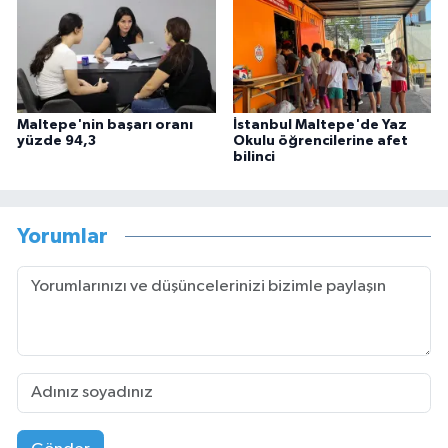
Maltepe'nin başarı oranı
İstanbul Maltepe'de Yaz
yüzde 94,3
Okulu öğrencilerine afet
bilinci
Yorumlar