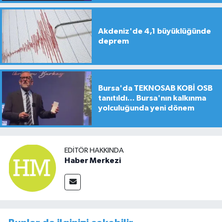
Akdeniz'de 4,1 büyüklüğünde
deprem
Bursa'da TEKNOSAB KOBİ OSB
tanıtıldı... Bursa'nın kalkınma
yolculuğunda yeni dönem
EDITÖR HAKKINDA
Haber Merkezi