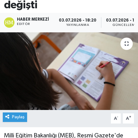
değişti
HABER MERKEZI
03.07.2026 - 18:20
03.07.2026 - 18
EDITÖR
YAYINLANMA
GÜNCELLEME
Paylaş
-
+
A
A
Milli Eğitim Bakanlığı (MEB), Resmi Gazete'de