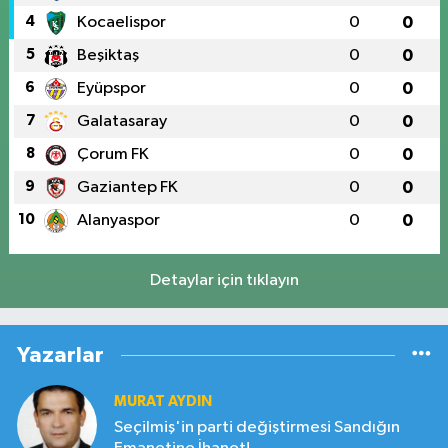
4
Kocaelispor
0
0
5
Beşiktaş
0
0
6
Eyüpspor
0
0
7
Galatasaray
0
0
8
Çorum FK
0
0
9
Gaziantep FK
0
0
10
Alanyaspor
0
0
Detaylar için tıklayın
Yazarlar
MURAT AYDIN
Seçilmiş'in parti değiştirmesi Sandığın