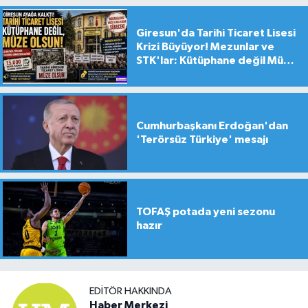
Giresun'da Tarihi Ticaret Lisesi
Krizi Büyüyor! Mezunlar ve
STK'lar: Kütüphane değil Müze
yapılsın!
Cumhurbaşkanı Erdoğan'dan
'Terörsüz Türkiye' mesajı
TOFAŞ potada yeni sezonu
hazır
EDITÖR HAKKINDA
Haber Merkezi