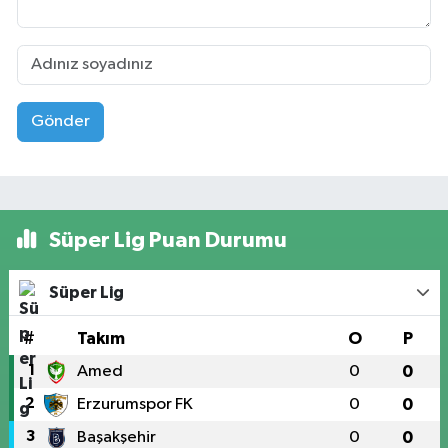
Gönder
Süper Lig Puan Durumu
Süper Lig
#
Takım
O
P
1
Amed
0
0
2
Erzurumspor FK
0
0
3
Başakşehir
0
0