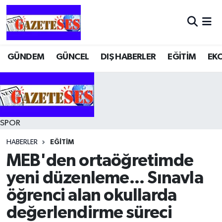
GÜNDEM
GÜNCEL
DIŞ HABERLER
EĞİTİM
EK
SPOR
HABERLER
EĞİTİM
MEB'den ortaöğretimde
yeni düzenleme... Sınavla
öğrenci alan okullarda
değerlendirme süreci