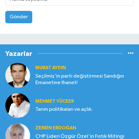
Gönder
Yazarlar
MURAT AYDIN
Seçilmiş'in parti değiştirmesi Sandığın
Emanetine İhanet!
MEHMET YÜCEER
Tarım politikaları ve açlık.
ZERRIN ERDOĞAN
CHP Lideri Özgür Özel'in Fıstık Mitingi