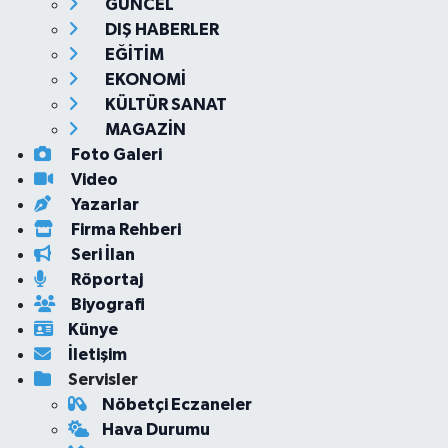
GÜNCEL
DIŞ HABERLER
EĞİTİM
EKONOMİ
KÜLTÜR SANAT
MAGAZİN
Foto Galeri
Video
Yazarlar
Firma Rehberi
Seri İlan
Röportaj
Biyografi
Künye
İletişim
Servisler
Nöbetçi Eczaneler
Hava Durumu