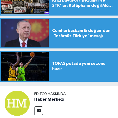
Krizi Büyüyor! Mezunlar ve
STK'lar: Kütüphane değil Müze
yapılsın!
Cumhurbaşkanı Erdoğan'dan
'Terörsüz Türkiye' mesajı
TOFAŞ potada yeni sezonu
hazır
EDITÖR HAKKINDA
Haber Merkezi