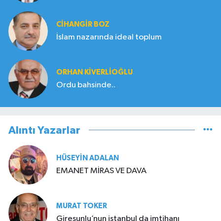
CIHANGIR BOZ
İslam nazarında ideal toplum
ORHAN KIVERLIOĞLU
Ordu bahsinde..
Alıntı Yazarlar
HÜSEYIN ADALAN
EMANET MİRAS VE DAVA
MURAT TOKER
Giresunlu’nun istanbul da imtihanı