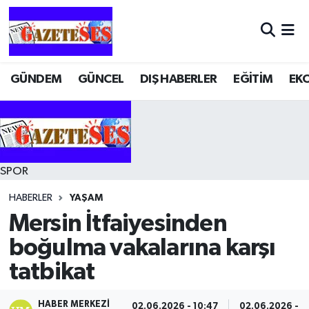
GÜNDEM
GÜNCEL
DIŞ HABERLER
EĞİTİM
EK
SPOR
HABERLER
YAŞAM
Mersin İtfaiyesinden
boğulma vakalarına karşı
tatbikat
HABER MERKEZI
02.06.2026 - 10:47
02.06.2026 - 1