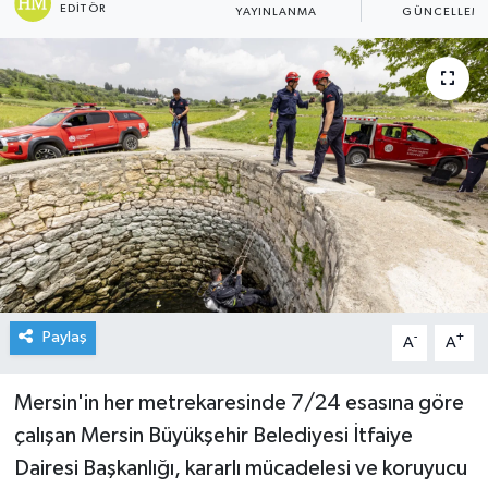
EDITÖR
YAYINLANMA
GÜNCELLEM
Paylaş
-
+
A
A
Mersin'in her metrekaresinde 7/24 esasına göre
çalışan Mersin Büyükşehir Belediyesi İtfaiye
Dairesi Başkanlığı, kararlı mücadelesi ve koruyucu