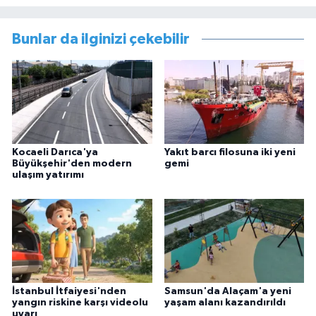
Bunlar da ilginizi çekebilir
Kocaeli Darıca'ya
Yakıt barcı filosuna iki yeni
Büyükşehir'den modern
gemi
ulaşım yatırımı
İstanbul İtfaiyesi'nden
Samsun'da Alaçam'a yeni
yangın riskine karşı videolu
yaşam alanı kazandırıldı
uyarı