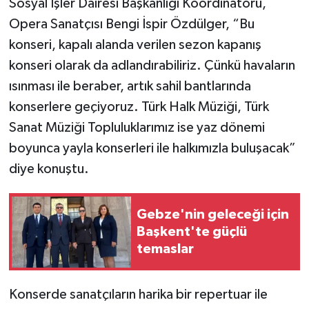
Sosyal İşler Dairesi Başkanlığı Koordinatörü,
Opera Sanatçısı Bengi İspir Özdülger, “Bu
konseri, kapalı alanda verilen sezon kapanış
konseri olarak da adlandırabiliriz. Çünkü havaların
ısınması ile beraber, artık sahil bantlarında
konserlere geçiyoruz. Türk Halk Müziği, Türk
Sanat Müziği Topluluklarımız ise yaz dönemi
boyunca yayla konserleri ile halkımızla buluşacak”
diye konuştu.
Gebze'nin geleceği için
Başkent'te güçlü
temaslar
Konserde sanatçıların harika bir repertuar ile