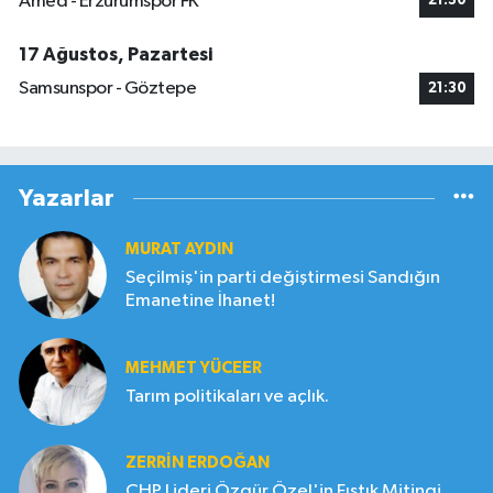
Amed - Erzurumspor FK
21:30
17 Ağustos, Pazartesi
Samsunspor - Göztepe
21:30
Yazarlar
MURAT AYDIN
Seçilmiş'in parti değiştirmesi Sandığın
Emanetine İhanet!
MEHMET YÜCEER
Tarım politikaları ve açlık.
ZERRIN ERDOĞAN
CHP Lideri Özgür Özel'in Fıstık Mitingi