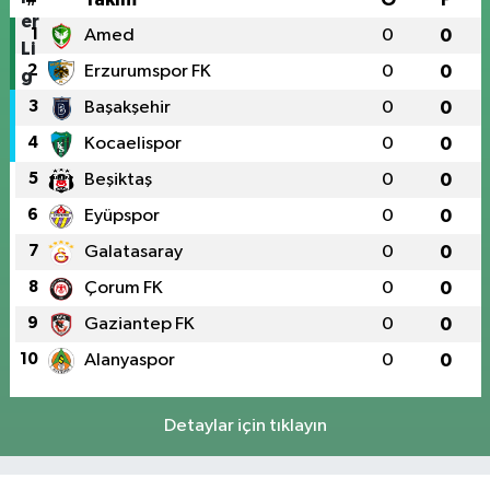
1
Amed
0
0
2
Erzurumspor FK
0
0
3
Başakşehir
0
0
4
Kocaelispor
0
0
5
Beşiktaş
0
0
6
Eyüpspor
0
0
7
Galatasaray
0
0
8
Çorum FK
0
0
9
Gaziantep FK
0
0
10
Alanyaspor
0
0
Detaylar için tıklayın