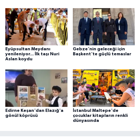
Eyüpsultan Meydanı
Gebze'nin geleceği için
yenileniyor... İlk taşı Nuri
Başkent'te güçlü temaslar
Aslan koydu
Edirne Keşan'dan Elazığ'a
İstanbul Maltepe'de
gönül köprüsü
çocuklar kitapların renkli
dünyasında