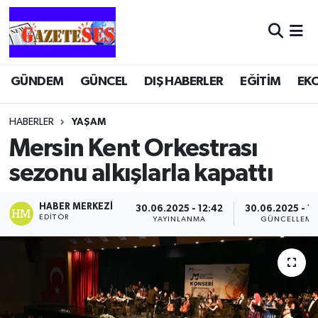
GÜNDEM
GÜNCEL
DIŞ HABERLER
EĞİTİM
EK
HABERLER
YAŞAM
Mersin Kent Orkestrası
sezonu alkışlarla kapattı
HABER MERKEZI
30.06.2025 - 12:42
30.06.2025 - 1
EDITÖR
YAYINLANMA
GÜNCELLEME