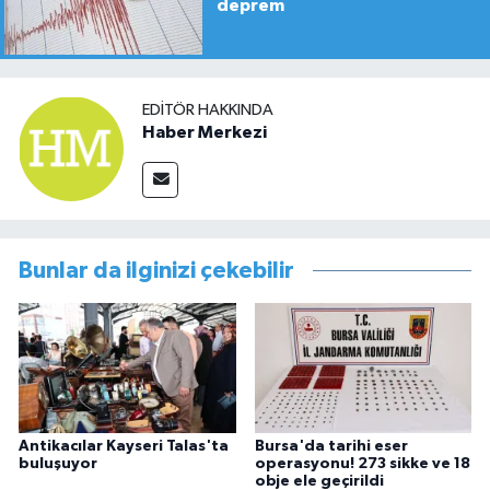
deprem
EDITÖR HAKKINDA
Haber Merkezi
Bunlar da ilginizi çekebilir
Antikacılar Kayseri Talas'ta
Bursa'da tarihi eser
buluşuyor
operasyonu! 273 sikke ve 18
obje ele geçirildi