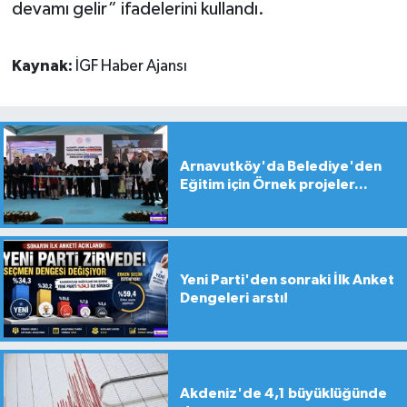
devamı gelir” ifadelerini kullandı.
Kaynak:
İGF Haber Ajansı
Arnavutköy'da Belediye'den
Eğitim için Örnek projeler...
Yeni Parti'den sonraki İlk Anket
Dengeleri arstı!
Akdeniz'de 4,1 büyüklüğünde