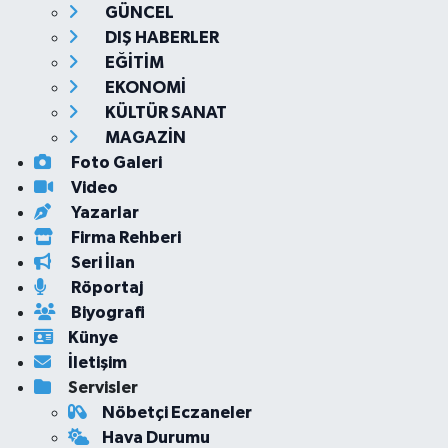
GÜNCEL
DIŞ HABERLER
EĞİTİM
EKONOMİ
KÜLTÜR SANAT
MAGAZİN
Foto Galeri
Video
Yazarlar
Firma Rehberi
Seri İlan
Röportaj
Biyografi
Künye
İletişim
Servisler
Nöbetçi Eczaneler
Hava Durumu