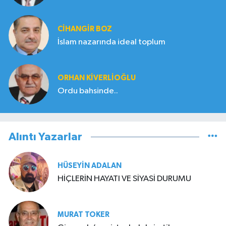
CIHANGIR BOZ
İslam nazarında ideal toplum
ORHAN KIVERLIOĞLU
Ordu bahsinde..
Alıntı Yazarlar
HÜSEYIN ADALAN
HİÇLERİN HAYATI VE SİYASİ DURUMU
MURAT TOKER