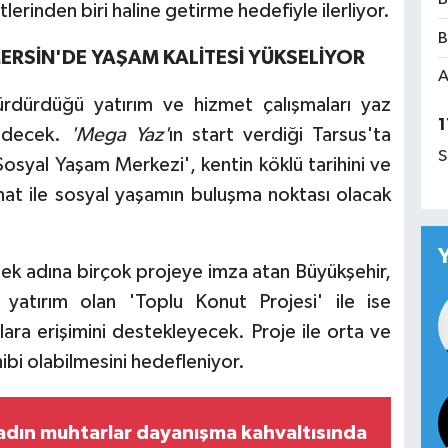
tlerinden biri haline getirme hedefiyle ilerliyor.
B
MERSİN'DE YAŞAM KALİTESİ YÜKSELİYOR
A
rdürdüğü yatırım ve hizmet çalışmaları yaz
1
 edecek.
'Mega Yaz'
ın start verdiği Tarsus'ta
S
 Sosyal Yaşam Merkezi', kentin köklü tarihini ve
sanat ile sosyal yaşamın buluşma noktası olacak
emek adına birçok projeye imza atan Büyükşehir,
 yatırım olan 'Toplu Konut Projesi' ile ise
ara erişimini destekleyecek. Proje ile orta ve
hibi olabilmesini hedefleniyor.
kadın muhtarlar dayanışma kahvaltısında