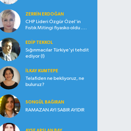
ZERRIN ERDOĞAN
CHP Lideri Özgür Özel'in
Fıstık Mitingi fiyasko oldu .
Çiftçi hayal kırıklığına uğradı
EDIP TEKKOL
Sığınmacılar Türkiye'yi tehdit
ediyor (!)
İLKAY KUMTEPE
Telafiden ne bekliyoruz, ne
buluruz?
SONGÜL BAĞIRAN
RAMAZAN AYI SABIR AYIDIR
AYŞE ARSLAN BAY