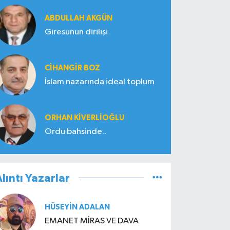
ABDULLAH AKGÜN
Giresunun dirilişi
CIHANGIR BOZ
İslam nazarında ideal toplum
ORHAN KIVERLIOĞLU
Ordu bahsinde..
lıntı Yazarlar
HÜSEYIN ADALAN
EMANET MİRAS VE DAVA