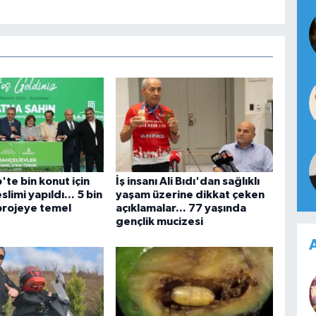
te bin konut için
İş insanı Ali Bıdı'dan sağlıklı
limi yapıldı... 5 bin
yaşam üzerine dikkat çeken
projeye temel
açıklamalar... 77 yaşında
gençlik mucizesi
A