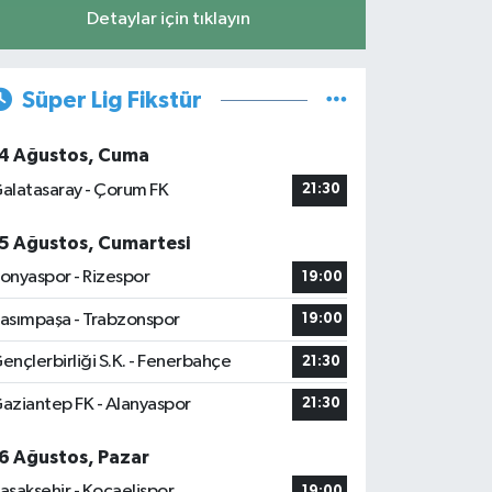
Detaylar için tıklayın
Süper Lig Fikstür
4 Ağustos, Cuma
alatasaray - Çorum FK
21:30
5 Ağustos, Cumartesi
onyaspor - Rizespor
19:00
asımpaşa - Trabzonspor
19:00
ençlerbirliği S.K. - Fenerbahçe
21:30
aziantep FK - Alanyaspor
21:30
6 Ağustos, Pazar
aşakşehir - Kocaelispor
19:00