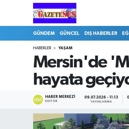
GÜNDEM
GÜNCEL
DIŞ HABERLER
EĞ
HABERLER
YAŞAM
Mersin'de 'Me
hayata geçiy
HABER MERKEZI
09.07.2026 - 11:13
0
EDITÖR
YAYINLANMA