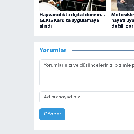
Hayvancılıkta dijital dönem...
Motosikle
GEKİS Kars'ta uygulamaya
hayati uya
alındı
değil, zor
Yorumlar
Gönder