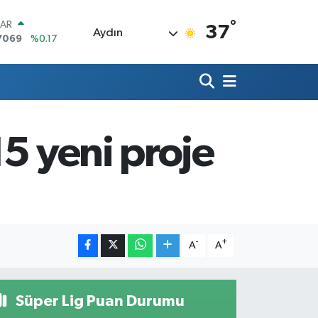
°
LAR
37
Aydın
7069
%0.17
RO
0265
%0.01
RLİN
1897
%0.02
M ALTIN
4.81
%1.44
5 yeni proje
T100
887
%64
COIN
360,53
%-0.76
-
+
A
A
Süper Lig Puan Durumu