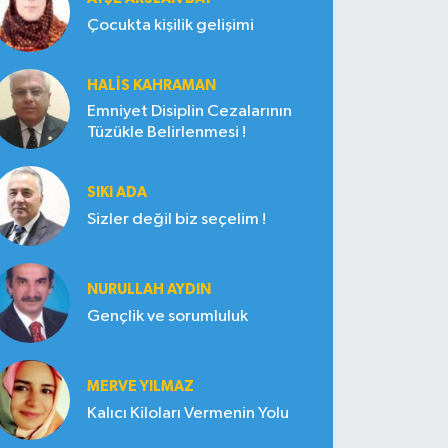
Çocukta kişilik gelişimi
HALIS KAHRAMAN
Emniyet Disiplin Cezalarının
Tüzükle Belirlenmesi !
SIKI ADA
Sizler değil biz seçelim !
NURULLAH AYDIN
Gençlik ve sorumluluk
MERVE YILMAZ
Kalıcı Kiloları Vermenin Yolu