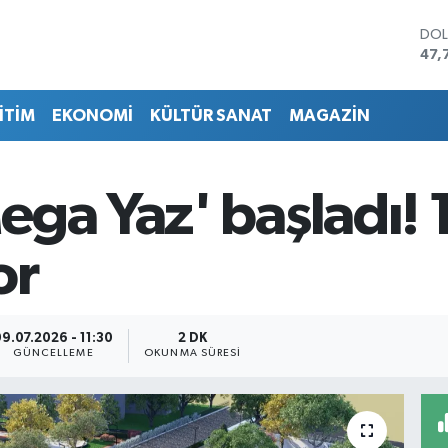
DO
47,
EU
55,
İTİM
EKONOMİ
KÜLTÜR SANAT
MAGAZİN
STE
64,
GRA
657
ga Yaz' başladı! 1
BİS
13.
BIT
or
64.
9.07.2026 - 11:30
2 DK
GÜNCELLEME
OKUNMA SÜRESI