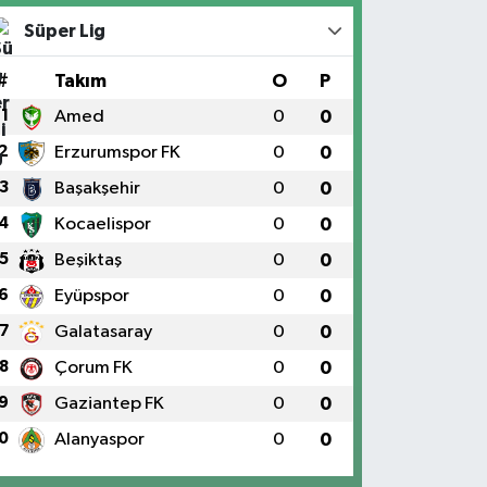
Süper Lig
#
Takım
O
P
1
Amed
0
0
2
Erzurumspor FK
0
0
3
Başakşehir
0
0
4
Kocaelispor
0
0
5
Beşiktaş
0
0
6
Eyüpspor
0
0
7
Galatasaray
0
0
8
Çorum FK
0
0
9
Gaziantep FK
0
0
0
Alanyaspor
0
0