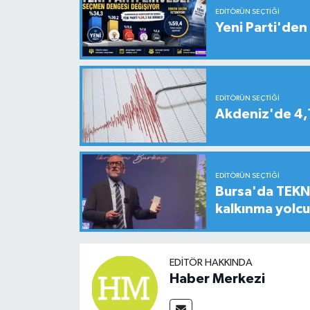
EDITÖRÜN SEÇTIĞI
Yeni Parti'den 
EDITÖRÜN SEÇTIĞI
Akdeniz'de 4
EDITÖRÜN SEÇTIĞI
Bursa'da TEKNO
kalkınma yolc
EDITÖR HAKKINDA
Haber Merkezi