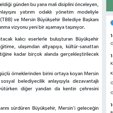
ldiği günden bu yana mali disiplini önceleyen,
layışını yatırım odaklı yönetim modeliyle
ği (TBB) ve Mersin Büyükşehir Belediye Başkanı
nma vizyonu yeni bir aşamaya taşınıyor.
1
tacak kalıcı eserlerle buluşturan Büyükşehir
G
itime, ulaşımdan altyapıya, kültür-sanattan
ğine kadar birçok alanda gerçekleştirilecek
1
K
 güçlü örneklerinden birini ortaya koyan Mersin
K
osyal belediyecilik anlayışıyla dezavantajlı
G
yütürken diğer yandan da kentin çehresini
G
1
alarını sürdüren Büyükşehir, Mersin'i geleceğin
B