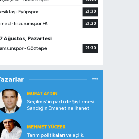
eşiktaş - Eyüpspor
21:30
med - Erzurumspor FK
21:30
7 Ağustos, Pazartesi
amsunspor - Göztepe
21:30
Yazarlar
MURAT AYDIN
Seçilmiş'in parti değiştirmesi
Sandığın Emanetine İhanet!
MEHMET YÜCEER
Tarım politikaları ve açlık.