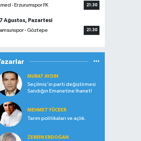
med - Erzurumspor FK
21:30
7 Ağustos, Pazartesi
amsunspor - Göztepe
21:30
Yazarlar
MURAT AYDIN
Seçilmiş'in parti değiştirmesi
Sandığın Emanetine İhanet!
MEHMET YÜCEER
Tarım politikaları ve açlık.
ZERRIN ERDOĞAN