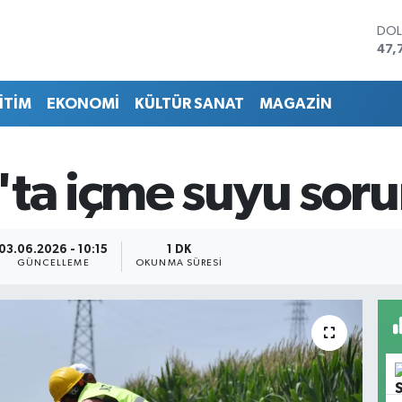
DO
47,
EU
55,
İTİM
EKONOMİ
KÜLTÜR SANAT
MAGAZİN
STE
64,
GRA
661
'ta içme suyu sor
BİS
13.
BIT
64.
03.06.2026 - 10:15
1 DK
GÜNCELLEME
OKUNMA SÜRESI