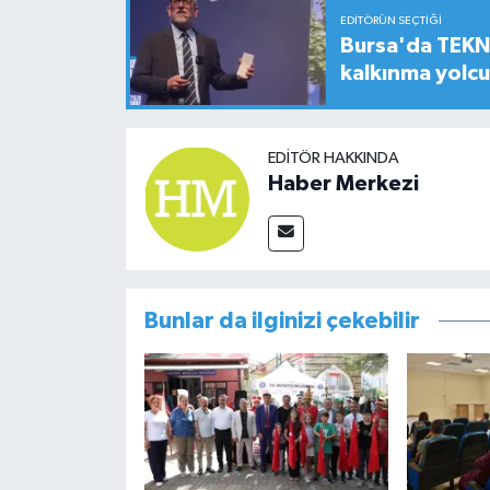
EDITÖRÜN SEÇTIĞI
Bursa'da TEKNO
kalkınma yolc
EDITÖR HAKKINDA
Haber Merkezi
Bunlar da ilginizi çekebilir