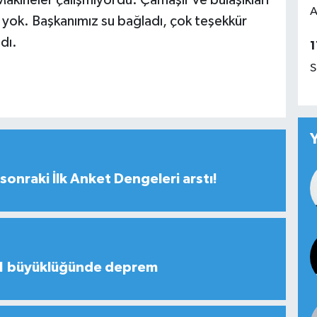
A
 yok. Başkanımız su bağladı, çok teşekkür
ndı.
1
S
sonraki İlk Anket Dengeleri arstı!
,1 büyüklüğünde deprem