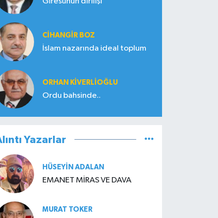
Giresunun dirilişi
CIHANGIR BOZ
İslam nazarında ideal toplum
ORHAN KIVERLIOĞLU
Ordu bahsinde..
lıntı Yazarlar
HÜSEYIN ADALAN
EMANET MİRAS VE DAVA
MURAT TOKER