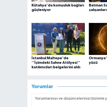
Kütahya'da komşuluk bağları
Batman Sa
güçleniyor
çalışanlar
İstanbul Maltepe'de
Ormanya'd
''İçimdeki Sahne Atölyesi''
yüzü
katılımcıları belgelerini aldı
Yorumlar