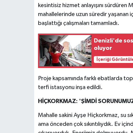
kesintisiz hizmet anlayışını sürdüren 
mahallelerinde uzun süredir yaşanan 
başlattığı çalışmaları tamamladı.
Denizli'de sos
oluyor
İçeriği Görüntül
Proje kapsamında farklı ebatlarda to
terfi istasyonu inşa edildi.
HİÇKORKMAZ: 'ŞİMDİ SORUNUMU
Mahalle sakini Ayşe Hiçkorkmaz, su sıkı
ama önceden çok sıkıntılıydık. Ev içind
çıkarıyorduk. Enerjimiz dolmuyordu. M