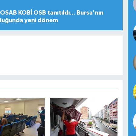
SAB KOBİ OSB tanıtıldı... Bursa'nın
uluğunda yeni dönem