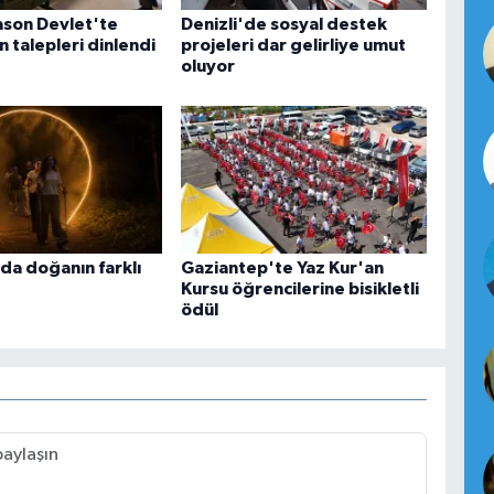
son Devlet'te
Denizli'de sosyal destek
ın talepleri dinlendi
projeleri dar gelirliye umut
oluyor
a doğanın farklı
Gaziantep'te Yaz Kur'an
Kursu öğrencilerine bisikletli
ödül