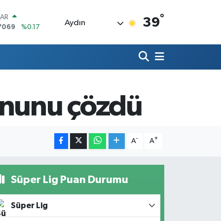
°
LAR
39
Aydın
7069
%0.17
RO
0265
%0.01
RLİN
1897
%0.02
M ALTIN
8.49
%2.12
ununu çözdü
T100
887
%64
COIN
360,53
%-0.76
-
+
A
A
Süper Lig Puan Durumu
Süper Lig