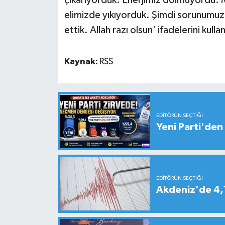
elimizde yıkıyorduk. Şimdi sorunumuz
ettik. Allah razı olsun' ifadelerini kulla
Kaynak:
RSS
EDITÖRÜN SEÇTIĞI
Yeni Parti'den 
EDITÖRÜN SEÇTIĞI
Akdeniz'de 4