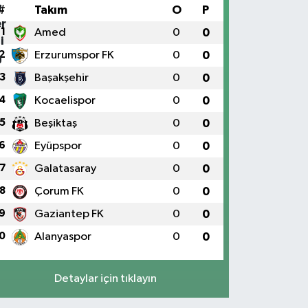
#
Takım
O
P
1
Amed
0
0
2
Erzurumspor FK
0
0
3
Başakşehir
0
0
4
Kocaelispor
0
0
5
Beşiktaş
0
0
6
Eyüpspor
0
0
7
Galatasaray
0
0
8
Çorum FK
0
0
9
Gaziantep FK
0
0
0
Alanyaspor
0
0
Detaylar için tıklayın