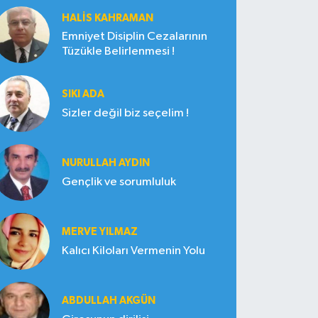
HALIS KAHRAMAN
Emniyet Disiplin Cezalarının
Tüzükle Belirlenmesi !
SIKI ADA
Sizler değil biz seçelim !
NURULLAH AYDIN
Gençlik ve sorumluluk
MERVE YILMAZ
Kalıcı Kiloları Vermenin Yolu
ABDULLAH AKGÜN