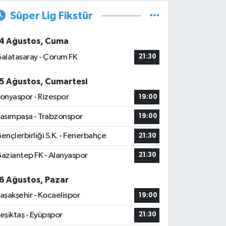
Süper Lig Fikstür
4 Ağustos, Cuma
alatasaray - Çorum FK
21:30
5 Ağustos, Cumartesi
onyaspor - Rizespor
19:00
asımpaşa - Trabzonspor
19:00
ençlerbirliği S.K. - Fenerbahçe
21:30
aziantep FK - Alanyaspor
21:30
6 Ağustos, Pazar
aşakşehir - Kocaelispor
19:00
eşiktaş - Eyüpspor
21:30