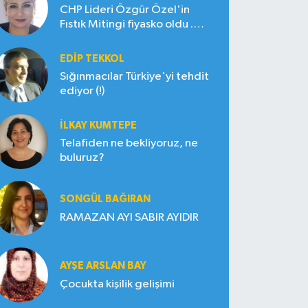
CHP Lideri Özgür Özel'in
Fıstık Mitingi fiyasko oldu .
Çiftçi hayal kırıklığına uğradı
EDIP TEKKOL
Sığınmacılar Türkiye'yi tehdit
ediyor (!)
İLKAY KUMTEPE
Telafiden ne bekliyoruz, ne
buluruz?
SONGÜL BAĞIRAN
RAMAZAN AYI SABIR AYIDIR
AYŞE ARSLAN BAY
Çocukta kişilik gelişimi