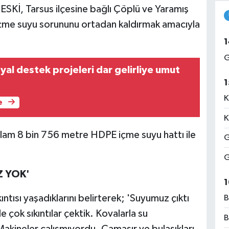
MESKİ, Tarsus ilçesine bağlı Çöplü ve Yaramış
içme suyu sorununu ortadan kaldırmak amacıyla
1
G
yal destek projeleri dar gelirliye umut
1
K
e
K
plam 8 bin 756 metre HDPE içme suyu hattı ile
G
G
Z YOK'
1
ntısı yaşadıklarını belirterek; 'Suyumuz çıktı
B
e çok sıkıntılar çektik. Kovalarla su
B
akineler çalışmıyordu. Çamaşır ve bulaşıkları