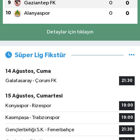
9
Gaziantep FK
0
0
10
Alanyaspor
0
0
Detaylar için tıklayın
Süper Lig Fikstür
14 Ağustos, Cuma
Galatasaray - Çorum FK
21:30
15 Ağustos, Cumartesi
Konyaspor - Rizespor
19:00
Kasımpaşa - Trabzonspor
19:00
Gençlerbirliği S.K. - Fenerbahçe
21:30