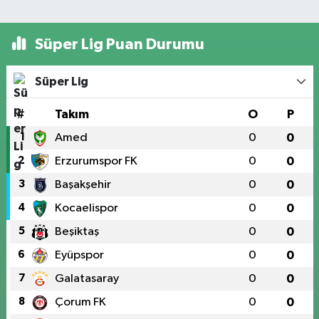
Süper Lig Puan Durumu
Süper Lig
#
Takım
O
P
1
Amed
0
0
2
Erzurumspor FK
0
0
3
Başakşehir
0
0
4
Kocaelispor
0
0
5
Beşiktaş
0
0
6
Eyüpspor
0
0
7
Galatasaray
0
0
8
Çorum FK
0
0