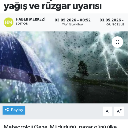
yağış ve rüzgar uyarısı
HABER MERKEZI
03.05.2026 - 08:52
03.05.2026 - 0
EDITÖR
YAYINLANMA
GÜNCELLEM
Paylaş
-
+
A
A
Meteoroloji Genel Müdürlüğü, pazar günü ülke