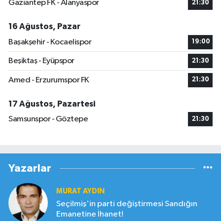
Gaziantep FK - Alanyaspor
21:30
16 Ağustos, Pazar
Başakşehir - Kocaelispor
19:00
Beşiktaş - Eyüpspor
21:30
Amed - Erzurumspor FK
21:30
17 Ağustos, Pazartesi
Samsunspor - Göztepe
21:30
Yazarlar
MURAT AYDIN
Seçilmiş'in parti değiştirmesi Sandığın
Emanetine İhanet!