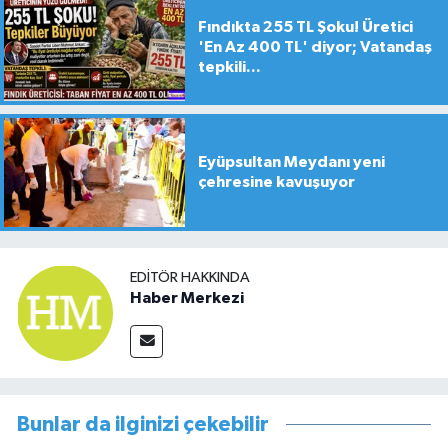
Fındıkta 255 TL Şoku! Üretici
'En Az 400 TL' diyor; Vatandaş
tepkili...
Eyüpsultan Meydanı yeni
çehresine kavuşuyor
EDITÖR HAKKINDA
Haber Merkezi
Bunlar da ilginizi çekebilir