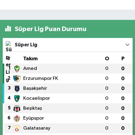
Süper Lig Puan Durumu
Süper Lig
#
Takım
O
P
1
Amed
0
0
2
Erzurumspor FK
0
0
3
Başakşehir
0
0
4
Kocaelispor
0
0
5
Beşiktaş
0
0
6
Eyüpspor
0
0
7
Galatasaray
0
0