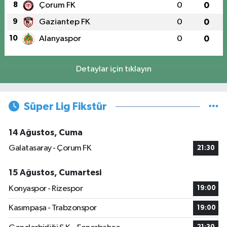
8
Çorum FK
0
0
9
Gaziantep FK
0
0
10
Alanyaspor
0
0
Detaylar için tıklayın
Süper Lig Fikstür
14 Ağustos, Cuma
Galatasaray - Çorum FK
21:30
15 Ağustos, Cumartesi
Konyaspor - Rizespor
19:00
Kasımpaşa - Trabzonspor
19:00