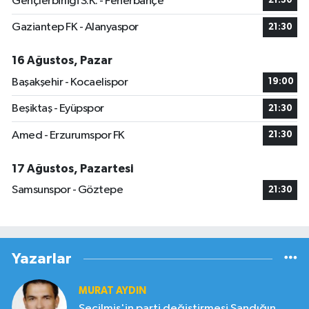
Gençlerbirliği S.K. - Fenerbahçe
21:30
Gaziantep FK - Alanyaspor
21:30
16 Ağustos, Pazar
Başakşehir - Kocaelispor
19:00
Beşiktaş - Eyüpspor
21:30
Amed - Erzurumspor FK
21:30
17 Ağustos, Pazartesi
Samsunspor - Göztepe
21:30
Yazarlar
MURAT AYDIN
Seçilmiş'in parti değiştirmesi Sandığın