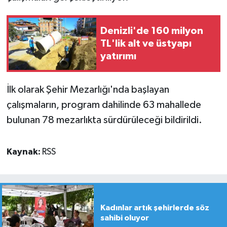
Denizli'de 160 milyon
TL'lik alt ve üstyapı
yatırımı
İlk olarak Şehir Mezarlığı'nda başlayan
çalışmaların, program dahilinde 63 mahallede
bulunan 78 mezarlıkta sürdürüleceği bildirildi.
Kaynak:
RSS
Kadınlar artık şehirlerde söz
sahibi oluyor