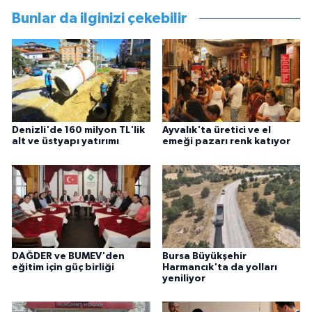
Bunlar da ilginizi çekebilir
Denizli'de 160 milyon TL'lik
Ayvalık'ta üretici ve el
alt ve üstyapı yatırımı
emeği pazarı renk katıyor
DAĞDER ve BUMEV'den
Bursa Büyükşehir
eğitim için güç birliği
Harmancık'ta da yolları
yeniliyor