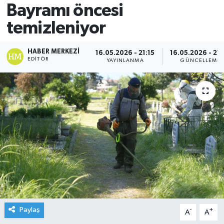
Bayramı öncesi
temizleniyor
HABER MERKEZI
16.05.2026 - 21:15
16.05.2026 - 21:
EDITÖR
YAYINLANMA
GÜNCELLEME
Paylaş
-
+
A
A