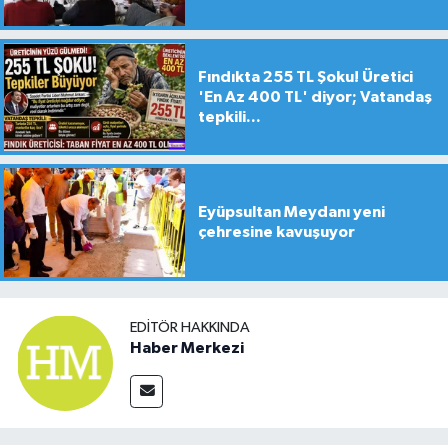
Fındıkta 255 TL Şoku! Üretici
'En Az 400 TL' diyor; Vatandaş
tepkili...
Eyüpsultan Meydanı yeni
çehresine kavuşuyor
EDITÖR HAKKINDA
Haber Merkezi