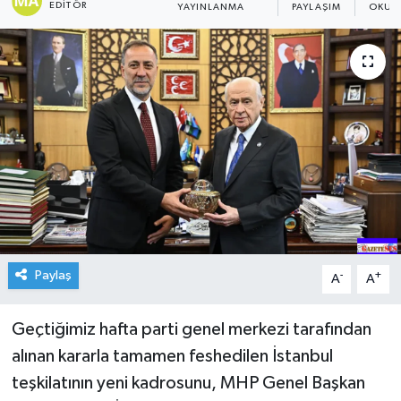
EDITÖR
YAYINLANMA
PAYLAŞIM
OKUN
Paylaş
-
+
A
A
Geçtiğimiz hafta parti genel merkezi tarafından
alınan kararla tamamen feshedilen İstanbul
teşkilatının yeni kadrosunu, MHP Genel Başkan