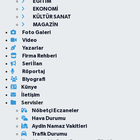
EĞİTİM
EKONOMİ
KÜLTÜR SANAT
MAGAZİN
Foto Galeri
Video
Yazarlar
Firma Rehberi
Seri İlan
Röportaj
Biyografi
Künye
İletişim
Servisler
Nöbetçi Eczaneler
Hava Durumu
Aydin Namaz Vakitleri
Trafik Durumu