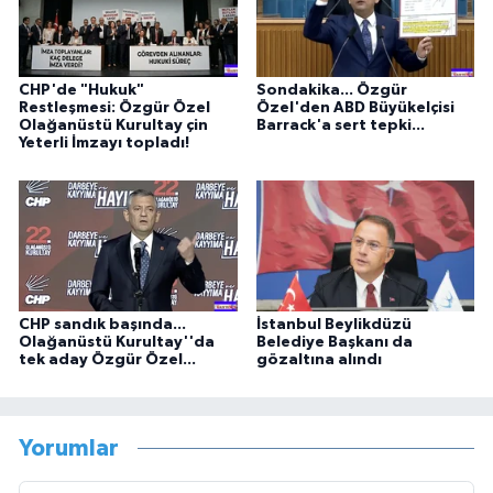
CHP'de "Hukuk"
Sondakika... Özgür
Restleşmesi: Özgür Özel
Özel'den ABD Büyükelçisi
Olağanüstü Kurultay çin
Barrack'a sert tepki...
Yeterli İmzayı topladı!
CHP sandık başında...
İstanbul Beylikdüzü
Olağanüstü Kurultay''da
Belediye Başkanı da
tek aday Özgür Özel...
gözaltına alındı
Yorumlar