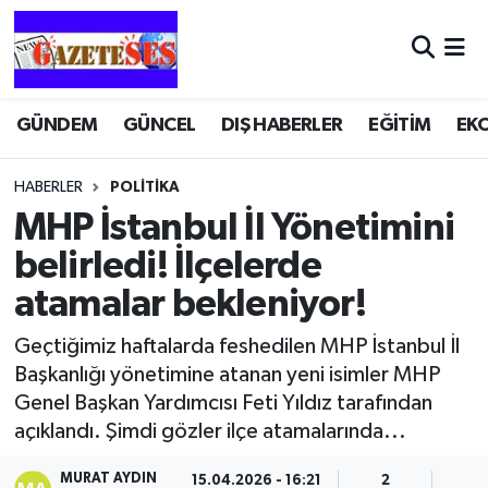
GÜNDEM
GÜNCEL
DIŞ HABERLER
EĞİTİM
EK
HABERLER
POLİTİKA
MHP İstanbul İl Yönetimini
belirledi! İlçelerde
atamalar bekleniyor!
Geçtiğimiz haftalarda feshedilen MHP İstanbul İl
Başkanlığı yönetimine atanan yeni isimler MHP
Genel Başkan Yardımcısı Feti Yıldız tarafından
açıklandı. Şimdi gözler ilçe atamalarında...
MURAT AYDIN
15.04.2026 - 16:21
2