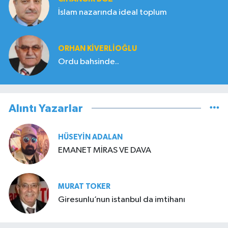
İslam nazarında ideal toplum
ORHAN KIVERLIOĞLU
Ordu bahsinde..
Alıntı Yazarlar
HÜSEYIN ADALAN
EMANET MİRAS VE DAVA
MURAT TOKER
Giresunlu’nun istanbul da imtihanı