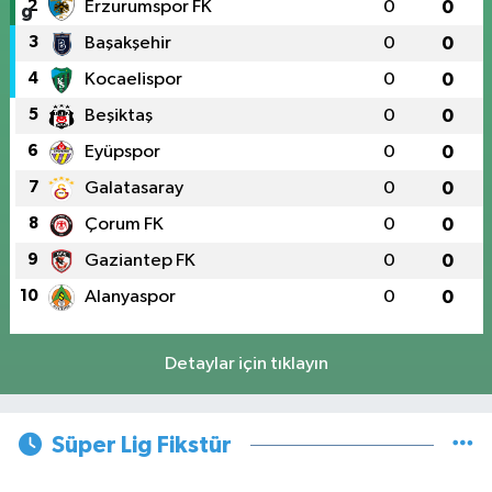
2
Erzurumspor FK
0
0
3
Başakşehir
0
0
4
Kocaelispor
0
0
5
Beşiktaş
0
0
6
Eyüpspor
0
0
7
Galatasaray
0
0
8
Çorum FK
0
0
9
Gaziantep FK
0
0
10
Alanyaspor
0
0
Detaylar için tıklayın
Süper Lig Fikstür