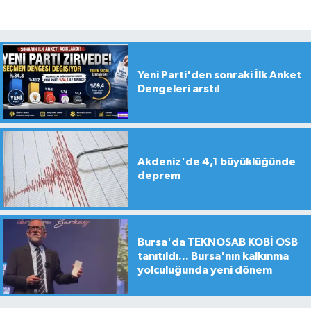
Yeni Parti'den sonraki İlk Anket
Dengeleri arstı!
Akdeniz'de 4,1 büyüklüğünde
deprem
Bursa'da TEKNOSAB KOBİ OSB
tanıtıldı... Bursa'nın kalkınma
yolculuğunda yeni dönem