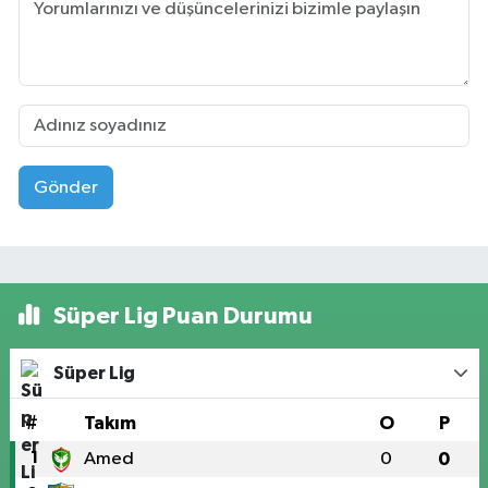
Gönder
Süper Lig Puan Durumu
Süper Lig
#
Takım
O
P
1
Amed
0
0