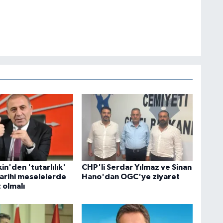
in'den 'tutarlılık'
CHP'li Serdar Yılmaz ve Sinan
Tarihi meselelerde
Hano'dan OGC'ye ziyaret
 olmalı