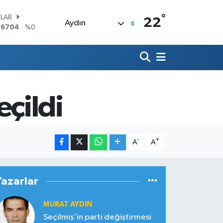
°
LAR
22
Aydın
,6704
%0
RO
,0406
%-0.08
ERLİN
,2143
%0
AM ALTIN
00.87
%0.12
çildi
ST100
.799
%70
TCOIN
.643,95
%0.16
-
+
A
A
Yazarlar
MURAT AYDIN
Seçilmiş'in parti değiştirmesi