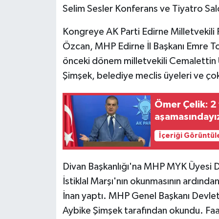
Selim Sesler Konferans ve Tiyatro Sal
Kongreye AK Parti Edirne Milletvekil
Özcan, MHP Edirne İl Başkanı Emre T
önceki dönem milletvekili Cemalettin 
Şimşek, belediye meclis üyeleri ve çok 
Ömer Çelik: 2 
aşamasındayı
İçeriği Görüntül
Divan Başkanlığı'na MHP MYK Üyesi Dr.
İstiklal Marşı'nın okunmasının ardında
İnan yaptı. MHP Genel Başkanı Devlet
Aybike Şimşek tarafından okundu. Faal