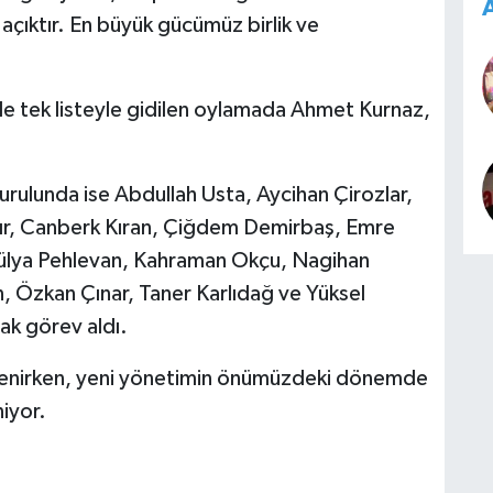
A
çıktır. En büyük gücümüz birlik ve
e tek listeyle gidilen oylamada Ahmet Kurnaz,
urulunda ise Abdullah Usta, Aycihan Çirozlar,
kır, Canberk Kıran, Çiğdem Demirbaş, Emre
Hülya Pehlevan, Kahraman Okçu, Nagihan
 Özkan Çınar, Taner Karlıdağ ve Yüksel
rak görev aldı.
lenirken, yeni yönetimin önümüzdeki dönemde
niyor.