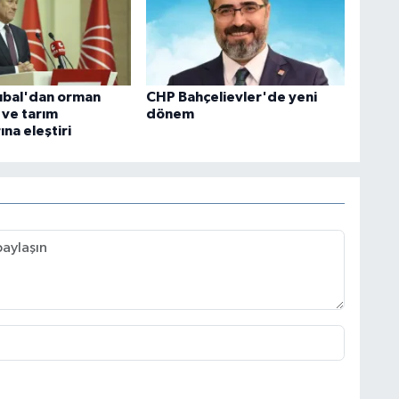
rıbal'dan orman
CHP Bahçelievler'de yeni
 ve tarım
dönem
ına eleştiri