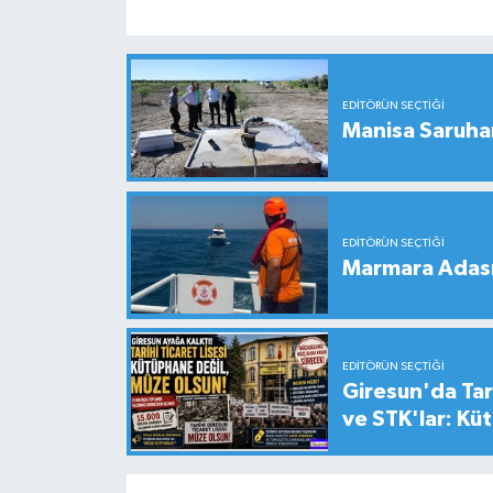
EDITÖRÜN SEÇTIĞI
Manisa Saruhan
EDITÖRÜN SEÇTIĞI
Marmara Adası 
EDITÖRÜN SEÇTIĞI
Giresun'da Tari
ve STK'lar: Kü