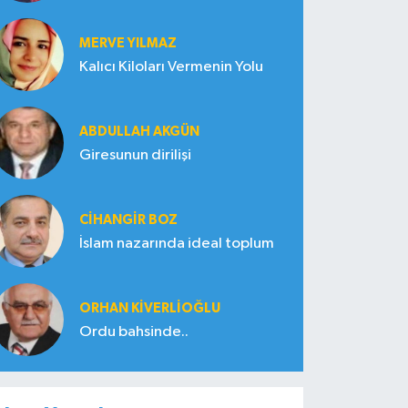
MERVE YILMAZ
Kalıcı Kiloları Vermenin Yolu
ABDULLAH AKGÜN
Giresunun dirilişi
CIHANGIR BOZ
İslam nazarında ideal toplum
ORHAN KIVERLIOĞLU
Ordu bahsinde..