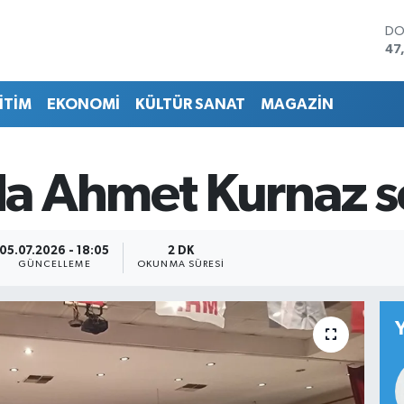
DO
47
EU
55
İTİM
EKONOMİ
KÜLTÜR SANAT
MAGAZİN
ST
64
GR
65
 Ahmet Kurnaz se
Bİ
13
BI
64
05.07.2026 - 18:05
2 DK
GÜNCELLEME
OKUNMA SÜRESI