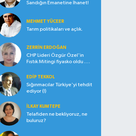
Sandığın Emanetine İhanet!
MEHMET YÜCEER
Tarım politikaları ve açlık.
ZERRIN ERDOĞAN
CHP Lideri Özgür Özel'in
Fıstık Mitingi fiyasko oldu .
Çiftçi hayal kırıklığına uğradı
EDIP TEKKOL
Sığınmacılar Türkiye'yi tehdit
ediyor (!)
İLKAY KUMTEPE
Telafiden ne bekliyoruz, ne
buluruz?