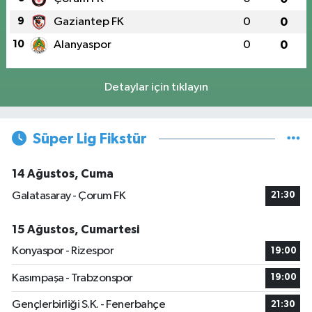
9
Gaziantep FK
0
0
10
Alanyaspor
0
0
Detaylar için tıklayın
Süper Lig Fikstür
14 Ağustos, Cuma
Galatasaray - Çorum FK
21:30
15 Ağustos, Cumartesi
Konyaspor - Rizespor
19:00
Kasımpaşa - Trabzonspor
19:00
Gençlerbirliği S.K. - Fenerbahçe
21:30