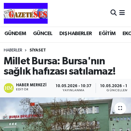
GÜNDEM
GÜNCEL
DIŞ HABERLER
EĞİTİM
EK
HABERLER
SİYASET
Millet Bursa: Bursa'nın
sağlık hafızası satılamaz!
HABER MERKEZI
10.05.2026 - 10:37
10.05.2026 - 10
EDITÖR
YAYINLANMA
GÜNCELLEME