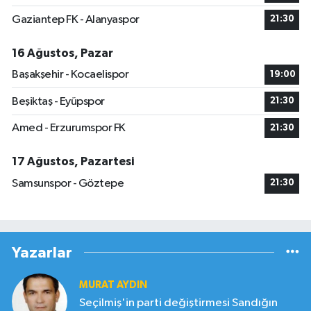
Gaziantep FK - Alanyaspor
21:30
16 Ağustos, Pazar
Başakşehir - Kocaelispor
19:00
Beşiktaş - Eyüpspor
21:30
Amed - Erzurumspor FK
21:30
17 Ağustos, Pazartesi
Samsunspor - Göztepe
21:30
Yazarlar
MURAT AYDIN
Seçilmiş'in parti değiştirmesi Sandığın