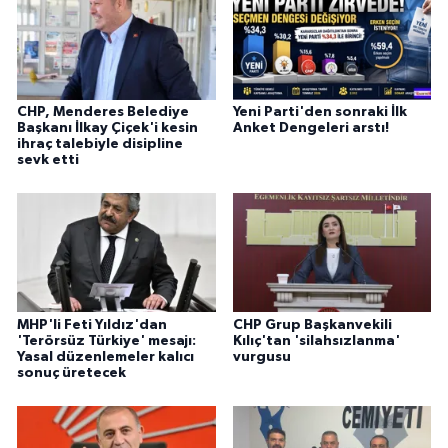
CHP, Menderes Belediye
Yeni Parti'den sonraki İlk
Başkanı İlkay Çiçek'i kesin
Anket Dengeleri arstı!
ihraç talebiyle disipline
sevk etti
MHP'li Feti Yıldız'dan
CHP Grup Başkanvekili
'Terörsüz Türkiye' mesajı:
Kılıç'tan 'silahsızlanma'
Yasal düzenlemeler kalıcı
vurgusu
sonuç üretecek