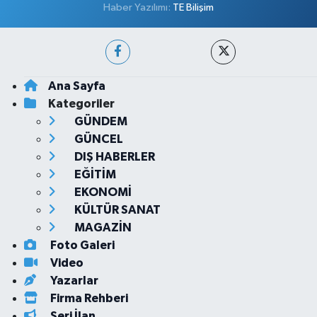
Haber Yazılımı:
TE Bilişim
Ana Sayfa
Kategoriler
GÜNDEM
GÜNCEL
DIŞ HABERLER
EĞİTİM
EKONOMİ
KÜLTÜR SANAT
MAGAZİN
Foto Galeri
Video
Yazarlar
Firma Rehberi
Seri İlan