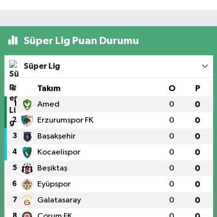
Süper Lig Puan Durumu
Süper Lig
#
Takım
O
P
1
Amed
0
0
2
Erzurumspor FK
0
0
3
Başakşehir
0
0
4
Kocaelispor
0
0
5
Beşiktaş
0
0
6
Eyüpspor
0
0
7
Galatasaray
0
0
8
Çorum FK
0
0