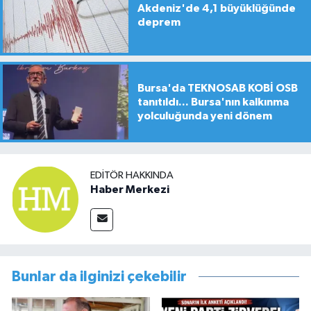
Akdeniz'de 4,1 büyüklüğünde
deprem
Bursa'da TEKNOSAB KOBİ OSB
tanıtıldı... Bursa'nın kalkınma
yolculuğunda yeni dönem
EDITÖR HAKKINDA
Haber Merkezi
Bunlar da ilginizi çekebilir