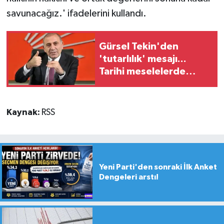
savunacağız.' ifadelerini kullandı.
Gürsel Tekin'den
'tutarlılık' mesajı...
Tarihi meselelerde
pusula net olmalı
Kaynak:
RSS
Yeni Parti'den sonraki İlk Anket
Dengeleri arstı!