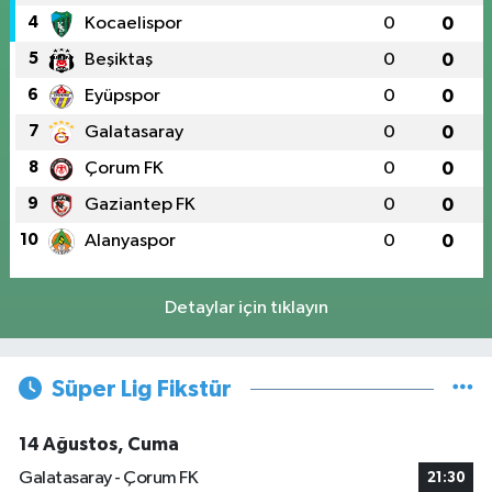
4
Kocaelispor
0
0
5
Beşiktaş
0
0
6
Eyüpspor
0
0
7
Galatasaray
0
0
8
Çorum FK
0
0
9
Gaziantep FK
0
0
10
Alanyaspor
0
0
Detaylar için tıklayın
Süper Lig Fikstür
14 Ağustos, Cuma
Galatasaray - Çorum FK
21:30