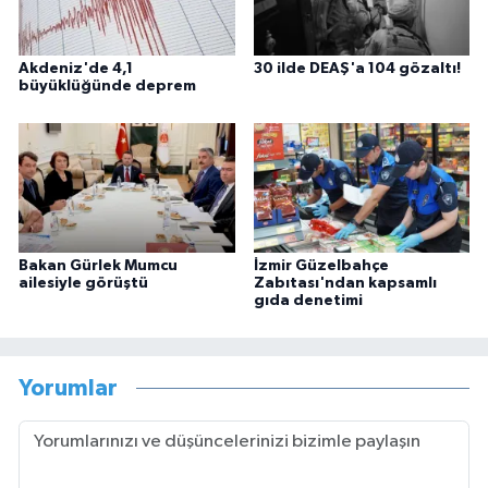
Akdeniz'de 4,1
30 ilde DEAŞ'a 104 gözaltı!
büyüklüğünde deprem
Bakan Gürlek Mumcu
İzmir Güzelbahçe
ailesiyle görüştü
Zabıtası'ndan kapsamlı
gıda denetimi
Yorumlar