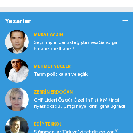
Yazarlar
MURAT AYDIN
Seçilmiş'in parti değiştirmesi Sandığın
Emanetine İhanet!
MEHMET YÜCEER
Tarım politikaları ve açlık.
ZERRIN ERDOĞAN
CHP Lideri Özgür Özel'in Fıstık Mitingi
fiyasko oldu . Çiftçi hayal kırıklığına uğradı
EDIP TEKKOL
Sığınmacılar Türkiye'yi tehdit ediyor (!)