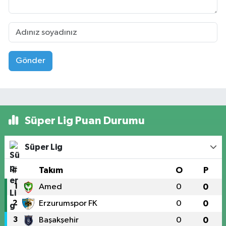
Gönder
Süper Lig Puan Durumu
Süper Lig
#
Takım
O
P
1
Amed
0
0
2
Erzurumspor FK
0
0
3
Başakşehir
0
0