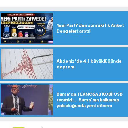
Yeni Parti'den sonraki İlk Anket
Dengeleri arstı!
Akdeniz'de 4,1 büyüklüğünde
deprem
Bursa'da TEKNOSAB KOBİ OSB
tanıtıldı... Bursa'nın kalkınma
yolculuğunda yeni dönem