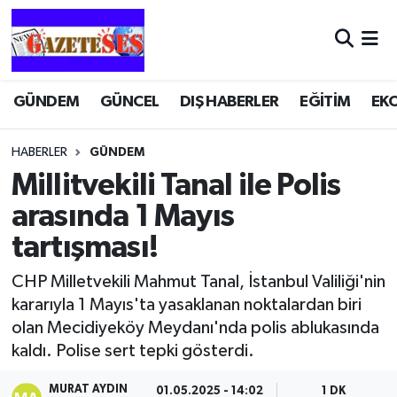
GÜNDEM
GÜNCEL
DIŞ HABERLER
EĞİTİM
EK
HABERLER
GÜNDEM
Millitvekili Tanal ile Polis
arasında 1 Mayıs
tartışması!
CHP Milletvekili Mahmut Tanal, İstanbul Valiliği'nin
kararıyla 1 Mayıs'ta yasaklanan noktalardan biri
olan Mecidiyeköy Meydanı'nda polis ablukasında
kaldı. Polise sert tepki gösterdi.
MURAT AYDIN
01.05.2025 - 14:02
1 DK