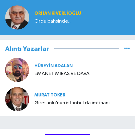
ORHAN KIVERLIOĞLU
Ordu bahsinde..
Alıntı Yazarlar
HÜSEYIN ADALAN
EMANET MİRAS VE DAVA
MURAT TOKER
Giresunlu’nun istanbul da imtihanı