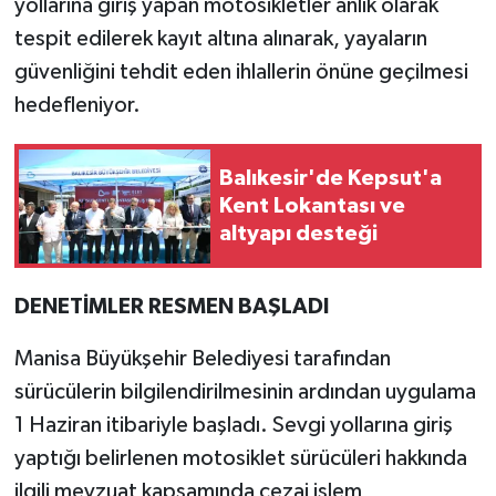
yollarına giriş yapan motosikletler anlık olarak
tespit edilerek kayıt altına alınarak, yayaların
güvenliğini tehdit eden ihlallerin önüne geçilmesi
hedefleniyor.
Balıkesir'de Kepsut'a
Kent Lokantası ve
altyapı desteği
DENETİMLER RESMEN BAŞLADI
Manisa Büyükşehir Belediyesi tarafından
sürücülerin bilgilendirilmesinin ardından uygulama
1 Haziran itibariyle başladı. Sevgi yollarına giriş
yaptığı belirlenen motosiklet sürücüleri hakkında
ilgili mevzuat kapsamında cezai işlem