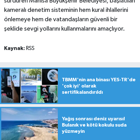
sürdüren Manisa Büyükşehir Belediyesi, başlatılan
kameralı denetim sisteminin hem kural ihlallerini
önlemeye hem de vatandaşların güvenli bir
şeklide sevgi yollarını kullanmalarını amaçlıyor.
Kaynak:
RSS
TBMM'nin ana binası YES-TR'de
'çok iyi' olarak
sertifikalandırıldı
Yağış sonrası deniz uyarısı!
Bulanık ve kötü kokulu suda
yüzmeyin