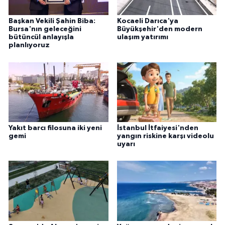
Başkan Vekili Şahin Biba:
Kocaeli Darıca'ya
Bursa'nın geleceğini
Büyükşehir'den modern
bütüncül anlayışla
ulaşım yatırımı
planlıyoruz
Yakıt barcı filosuna iki yeni
İstanbul İtfaiyesi'nden
gemi
yangın riskine karşı videolu
uyarı