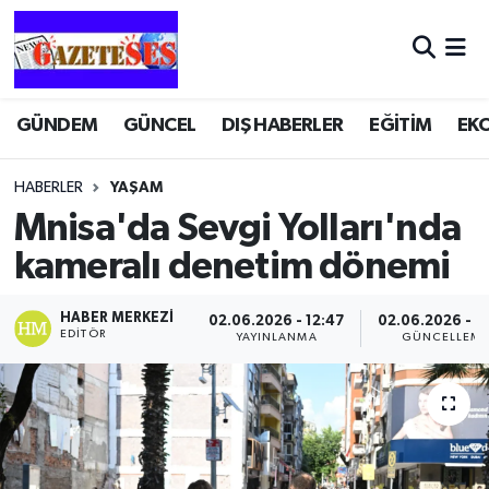
GÜNDEM
GÜNCEL
DIŞ HABERLER
EĞİTİM
EK
HABERLER
YAŞAM
Mnisa'da Sevgi Yolları'nda
kameralı denetim dönemi
HABER MERKEZI
02.06.2026 - 12:47
02.06.2026 - 1
EDITÖR
YAYINLANMA
GÜNCELLEM