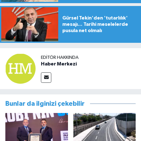
Gürsel Tekin'den 'tutarlılık'
mesajı... Tarihi meselelerde
pusula net olmalı
EDITÖR HAKKINDA
Haber Merkezi
Bunlar da ilginizi çekebilir