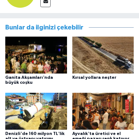
Bunlar da ilginizi çekebilir
Ganita Akşamları'nda
Kırsal yollara neşter
büyük coşku
Denizli'de 160 milyon TL'lik
Ayvalık'ta üretici ve el
alt ve üstyapı yatırımı
emeği pazarı renk katıyor