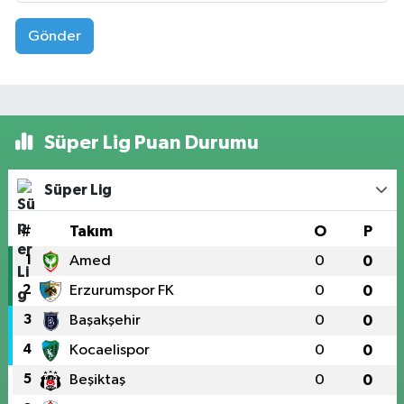
Gönder
Süper Lig Puan Durumu
Süper Lig
#
Takım
O
P
1
Amed
0
0
2
Erzurumspor FK
0
0
3
Başakşehir
0
0
4
Kocaelispor
0
0
5
Beşiktaş
0
0