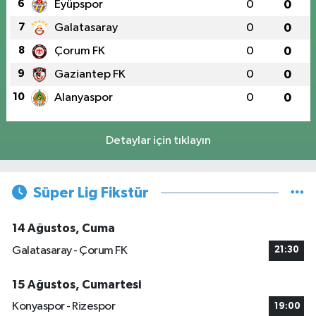
6
Eyüpspor
0
0
7
Galatasaray
0
0
8
Çorum FK
0
0
9
Gaziantep FK
0
0
10
Alanyaspor
0
0
Detaylar için tıklayın
Süper Lig Fikstür
14 Ağustos, Cuma
Galatasaray - Çorum FK
21:30
15 Ağustos, Cumartesi
Konyaspor - Rizespor
19:00