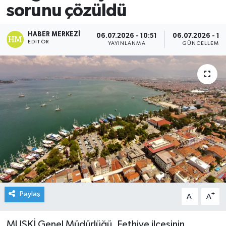
sorunu çözüldü
HABER MERKEZI
06.07.2026 - 10:51
06.07.2026 - 11:
EDITÖR
YAYINLANMA
GÜNCELLEME
Paylaş
-
+
A
A
MUSKİ Genel Müdürlüğü, Fethiye ilçesinin