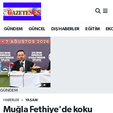
GÜNDEM
GÜNCEL
DIŞ HABERLER
EĞİTİM
EK
GÜNDEM
HABERLER
YAŞAM
Muğla Fethiye'de koku