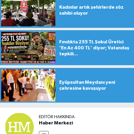
Kadınlar artık şehirlerde söz
sahibi oluyor
Fındıkta 255 TL Şoku! Üretici
'En Az 400 TL' diyor; Vatandaş
tepkili...
Eyüpsultan Meydanı yeni
çehresine kavuşuyor
EDITÖR HAKKINDA
Haber Merkezi