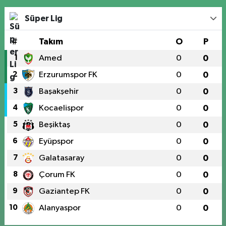
Süper Lig
#
Takım
O
P
1
Amed
0
0
2
Erzurumspor FK
0
0
3
Başakşehir
0
0
4
Kocaelispor
0
0
5
Beşiktaş
0
0
6
Eyüpspor
0
0
7
Galatasaray
0
0
8
Çorum FK
0
0
9
Gaziantep FK
0
0
10
Alanyaspor
0
0