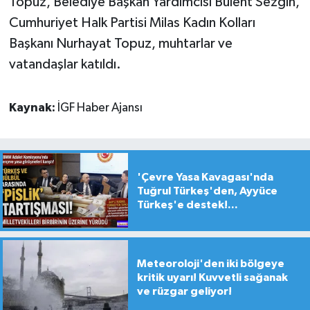
Topuz, Belediye Başkan Yardımcısı Bülent Sezgin,
Cumhuriyet Halk Partisi Milas Kadın Kolları
Başkanı Nurhayat Topuz, muhtarlar ve
vatandaşlar katıldı.
Kaynak:
İGF Haber Ajansı
'Çevre Yasa Kavagası'nda
Tuğrul Türkeş'den, Ayyüce
Türkeş'e destek!...
Meteoroloji'den iki bölgeye
kritik uyarı! Kuvvetli sağanak
ve rüzgar geliyor!