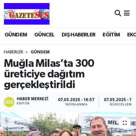
GÜNDEM
GÜNCEL
DIŞ HABERLER
EĞİTİM
EK
HABERLER
GÜNDEM
Muğla Milas’ta 300
üreticiye dağıtım
gerçekleştirildi
HABER MERKEZI
07.05.2025 - 16:57
07.05.2025 - 17:
EDITÖR
YAYINLANMA
GÜNCELLEME