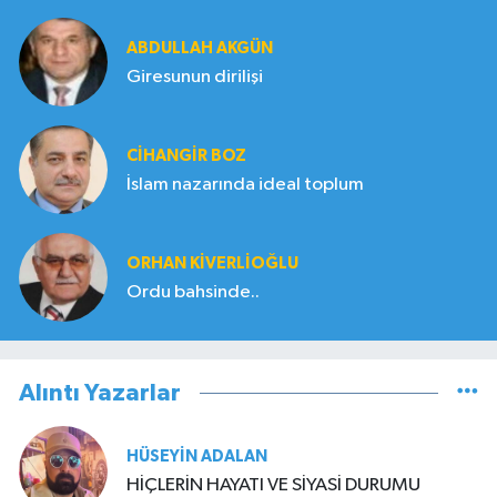
ABDULLAH AKGÜN
Giresunun dirilişi
CIHANGIR BOZ
İslam nazarında ideal toplum
ORHAN KIVERLIOĞLU
Ordu bahsinde..
Alıntı Yazarlar
HÜSEYIN ADALAN
HİÇLERİN HAYATI VE SİYASİ DURUMU