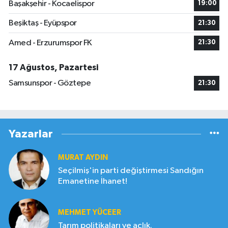
Başakşehir - Kocaelispor
19:00
Beşiktaş - Eyüpspor
21:30
Amed - Erzurumspor FK
21:30
17 Ağustos, Pazartesi
Samsunspor - Göztepe
21:30
Yazarlar
MURAT AYDIN
Seçilmiş'in parti değiştirmesi Sandığın
Emanetine İhanet!
MEHMET YÜCEER
Tarım politikaları ve açlık.