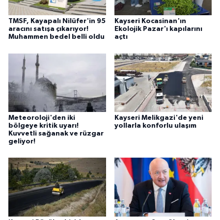
TMSF, Kayapalı Nilüfer'in 95
Kayseri Kocasinan'ın
aracını satışa çıkarıyor!
Ekolojik Pazar'ı kapılarını
Muhammen bedel belli oldu
açtı
Meteoroloji'den iki
Kayseri Melikgazi'de yeni
bölgeye kritik uyarı!
yollarla konforlu ulaşım
Kuvvetli sağanak ve rüzgar
geliyor!