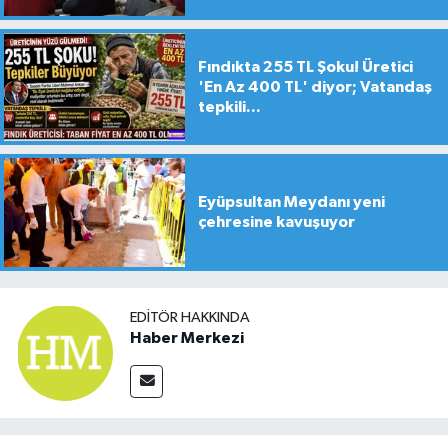
Fındıkta 255 TL Şoku! Üretici
'En Az 400 TL' diyor; Vatandaş
tepkili...
Eyüpsultan Meydanı yeni
çehresine kavuşuyor
EDITÖR HAKKINDA
Haber Merkezi