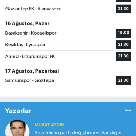
Gaziantep FK - Alanyaspor
21:30
16 Ağustos, Pazar
Başakşehir - Kocaelispor
19:00
Beşiktaş - Eyüpspor
21:30
Amed - Erzurumspor FK
21:30
17 Ağustos, Pazartesi
Samsunspor - Göztepe
21:30
Yazarlar
MURAT AYDIN
Seçilmiş'in parti değiştirmesi Sandığın