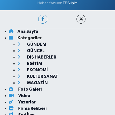
Haber Yazılımı:
TE Bilişim
Ana Sayfa
Kategoriler
GÜNDEM
GÜNCEL
DIŞ HABERLER
EĞİTİM
EKONOMİ
KÜLTÜR SANAT
MAGAZİN
Foto Galeri
Video
Yazarlar
Firma Rehberi
Seri İlan