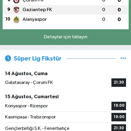
Çorum FK
0
0
9
Gaziantep FK
0
0
10
Alanyaspor
0
0
Detaylar için tıklayın
Süper Lig Fikstür
14 Ağustos, Cuma
Galatasaray - Çorum FK
21:30
15 Ağustos, Cumartesi
Konyaspor - Rizespor
19:00
Kasımpaşa - Trabzonspor
19:00
Gençlerbirliği S.K. - Fenerbahçe
21:30