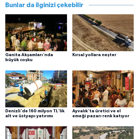
Bunlar da ilginizi çekebilir
Ganita Akşamları'nda
Kırsal yollara neşter
büyük coşku
Denizli'de 160 milyon TL'lik
Ayvalık'ta üretici ve el
alt ve üstyapı yatırımı
emeği pazarı renk katıyor