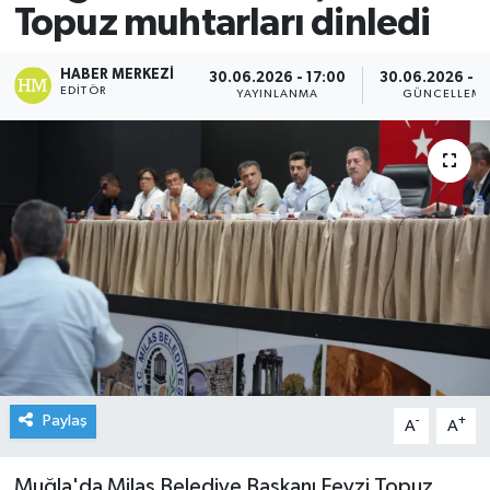
Topuz muhtarları dinledi
HABER MERKEZI
30.06.2026 - 17:00
30.06.2026 - 1
EDITÖR
YAYINLANMA
GÜNCELLEM
Paylaş
-
+
A
A
Muğla'da Milas Belediye Başkanı Fevzi Topuz,