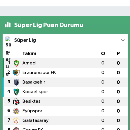
Süper Lig Puan Durumu
Süper Lig
#
Takım
O
P
1
Amed
0
0
2
Erzurumspor FK
0
0
3
Başakşehir
0
0
4
Kocaelispor
0
0
5
Beşiktaş
0
0
6
Eyüpspor
0
0
7
Galatasaray
0
0
8