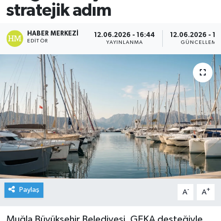
stratejik adım
HABER MERKEZI
12.06.2026 - 16:44
12.06.2026 - 16
EDITÖR
YAYINLANMA
GÜNCELLEME
Paylaş
-
+
A
A
Muğla Büyükşehir Belediyesi, GEKA desteğiyle