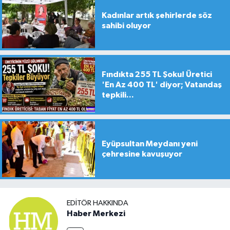
Kadınlar artık şehirlerde söz
sahibi oluyor
Fındıkta 255 TL Şoku! Üretici
'En Az 400 TL' diyor; Vatandaş
tepkili...
Eyüpsultan Meydanı yeni
çehresine kavuşuyor
EDITÖR HAKKINDA
Haber Merkezi