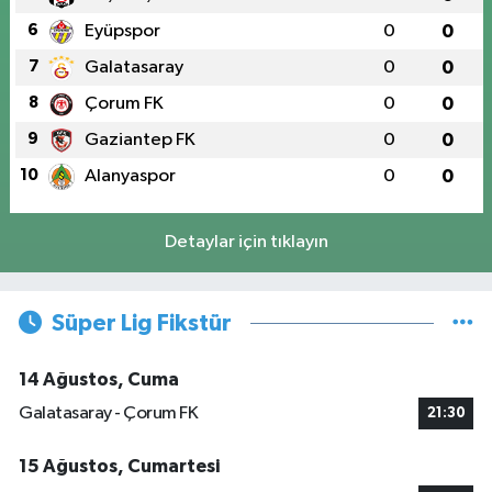
6
Eyüpspor
0
0
7
Galatasaray
0
0
8
Çorum FK
0
0
9
Gaziantep FK
0
0
10
Alanyaspor
0
0
Detaylar için tıklayın
Süper Lig Fikstür
14 Ağustos, Cuma
Galatasaray - Çorum FK
21:30
15 Ağustos, Cumartesi