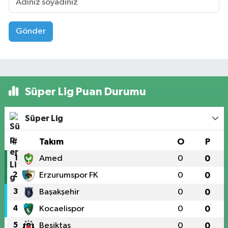
Gönder
Süper Lig Puan Durumu
Süper Lig
#
Takım
O
P
1
Amed
0
0
2
Erzurumspor FK
0
0
3
Başakşehir
0
0
4
Kocaelispor
0
0
5
Beşiktaş
0
0