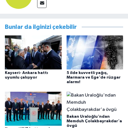
Bunlar da ilginizi çekebilir
Kayseri- Ankara hattı
5 ilde kuvvetli yağış,
uyumlu çalışıyor
Marmara ve Ege'de rüzgar
alarmı!
Bakan Uraloğlu'ndan
Memduh Çolakbayrakdar'a
övgü