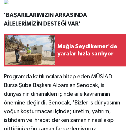
'BAŞARILARIMIZIN ARKASINDA
AİLELERİMİZİN DESTEĞİ VAR'
Muğla Seydikemer'de
yaralar hızla sarılıyor
Programda katılımcılara hitap eden MÜSİAD
Bursa Şube Başkanı Alparslan Şenocak, iş
dünyasının dinamikleri içinde aile kavramının
önemine değindi. Şenocak, 'Bizler iş dünyasının
yoğun koşturmacası içinde; üretim, yatırım,
istihdam ve ihracat derken zamanın nasıl akıp
gittiğini çoğu zaman fark edemiyoruz.