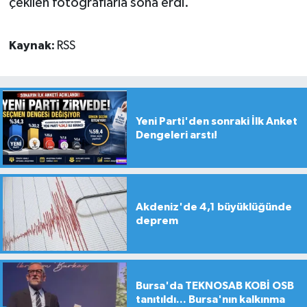
çekilen fotoğraflarla sona erdi.
Kaynak:
RSS
Yeni Parti'den sonraki İlk Anket
Dengeleri arstı!
Akdeniz'de 4,1 büyüklüğünde
deprem
Bursa'da TEKNOSAB KOBİ OSB
tanıtıldı... Bursa'nın kalkınma