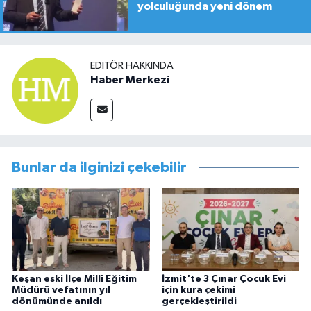
yolculuğunda yeni dönem
EDITÖR HAKKINDA
Haber Merkezi
Bunlar da ilginizi çekebilir
Keşan eski İlçe Millî Eğitim
İzmit'te 3 Çınar Çocuk Evi
Müdürü vefatının yıl
için kura çekimi
dönümünde anıldı
gerçekleştirildi