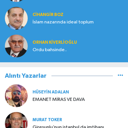
CIHANGIR BOZ
İslam nazarında ideal toplum
ORHAN KIVERLIOĞLU
Ordu bahsinde..
Alıntı Yazarlar
HÜSEYIN ADALAN
EMANET MİRAS VE DAVA
MURAT TOKER
Giresunlu’nun istanbul da imtihanı