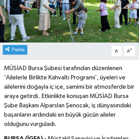
Paylaş
-
+
A
A
MÜSİAD Bursa Şubesi tarafından düzenlenen
'Ailelerle Birlikte Kahvaltı Programı', üyeleri ve
ailelerini doğayla iç içe, samimi bir atmosferde bir
araya getirdi. Etkinlikte konuşan MÜSİAD Bursa
Şube Başkanı Alparslan Şenocak, iş dünyasındaki
başarıların ardındaki en büyük gücün aileler
olduğunu vurguladı.
BURSA (İGFA) -
Müstakil Sanayici ve İşadamları