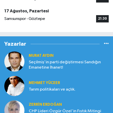
17 Ağustos, Pazartesi
Samsunspor - Göztepe
21:30
Yazarlar
MURAT AYDIN
Seçilmiş'in parti değiştirmesi Sandığın
Emanetine İhanet!
MEHMET YÜCEER
Tarım politikaları ve açlık.
ZERRIN ERDOĞAN
CHP Lideri Özgür Özel'in Fıstık Mitingi