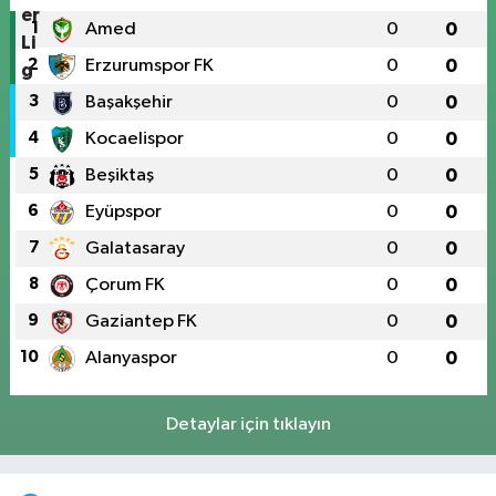
1
Amed
0
0
2
Erzurumspor FK
0
0
3
Başakşehir
0
0
4
Kocaelispor
0
0
5
Beşiktaş
0
0
6
Eyüpspor
0
0
7
Galatasaray
0
0
8
Çorum FK
0
0
9
Gaziantep FK
0
0
10
Alanyaspor
0
0
Detaylar için tıklayın