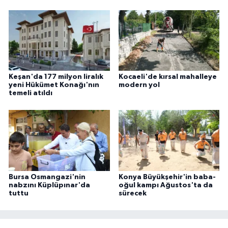
Keşan'da 177 milyon liralık
Kocaeli'de kırsal mahalleye
yeni Hükümet Konağı'nın
modern yol
temeli atıldı
Bursa Osmangazi'nin
Konya Büyükşehir'in baba-
nabzını Küplüpınar'da
oğul kampı Ağustos'ta da
tuttu
sürecek