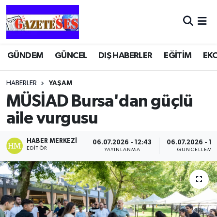
GÜNDEM
GÜNCEL
DIŞ HABERLER
EĞİTİM
EK
HABERLER
YAŞAM
MÜSİAD Bursa'dan güçlü
aile vurgusu
HABER MERKEZI
06.07.2026 - 12:43
06.07.2026 - 12
EDITÖR
YAYINLANMA
GÜNCELLEME