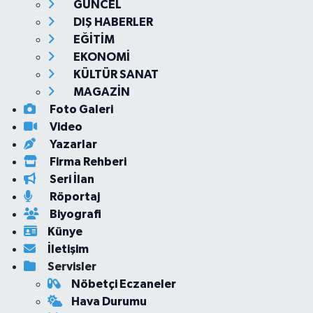
GÜNCEL
DIŞ HABERLER
EĞİTİM
EKONOMİ
KÜLTÜR SANAT
MAGAZİN
Foto Galeri
Video
Yazarlar
Firma Rehberi
Seri İlan
Röportaj
Biyografi
Künye
İletişim
Servisler
Nöbetçi Eczaneler
Hava Durumu