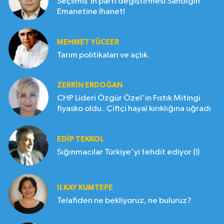
Seçilmiş'in parti değiştirmesi Sandığın
Emanetine İhanet!
MEHMET YÜCEER
Tarım politikaları ve açlık.
ZERRIN ERDOĞAN
CHP Lideri Özgür Özel'in Fıstık Mitingi
fiyasko oldu . Çiftçi hayal kırıklığına uğradı
EDIP TEKKOL
Sığınmacılar Türkiye'yi tehdit ediyor (!)
İLKAY KUMTEPE
Telafiden ne bekliyoruz, ne buluruz?