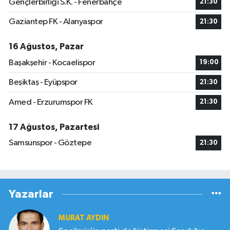
Gençlerbirliği S.K. - Fenerbahçe
21:30
Gaziantep FK - Alanyaspor
21:30
16 Ağustos, Pazar
Başakşehir - Kocaelispor
19:00
Beşiktaş - Eyüpspor
21:30
Amed - Erzurumspor FK
21:30
17 Ağustos, Pazartesi
Samsunspor - Göztepe
21:30
Yazarlar
MURAT AYDIN