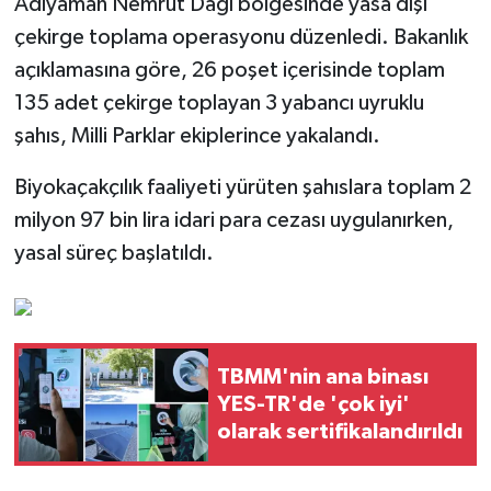
Adıyaman Nemrut Dağı bölgesinde yasa dışı
çekirge toplama operasyonu düzenledi. Bakanlık
açıklamasına göre, 26 poşet içerisinde toplam
135 adet çekirge toplayan 3 yabancı uyruklu
şahıs, Milli Parklar ekiplerince yakalandı.
Biyokaçakçılık faaliyeti yürüten şahıslara toplam 2
milyon 97 bin lira idari para cezası uygulanırken,
yasal süreç başlatıldı.
TBMM'nin ana binası
YES-TR'de 'çok iyi'
olarak sertifikalandırıldı