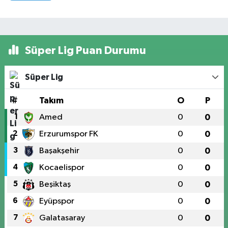
Süper Lig Puan Durumu
Süper Lig
#
Takım
O
P
1
Amed
0
0
2
Erzurumspor FK
0
0
3
Başakşehir
0
0
4
Kocaelispor
0
0
5
Beşiktaş
0
0
6
Eyüpspor
0
0
7
Galatasaray
0
0