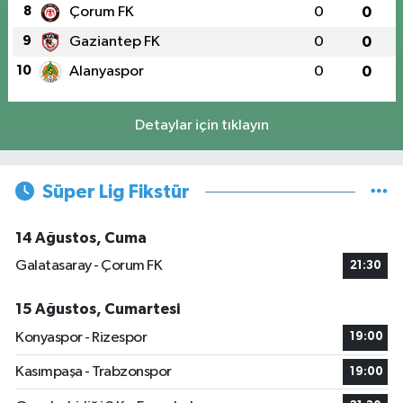
8
Çorum FK
0
0
9
Gaziantep FK
0
0
10
Alanyaspor
0
0
Detaylar için tıklayın
Süper Lig Fikstür
14 Ağustos, Cuma
Galatasaray - Çorum FK
21:30
15 Ağustos, Cumartesi
Konyaspor - Rizespor
19:00
Kasımpaşa - Trabzonspor
19:00