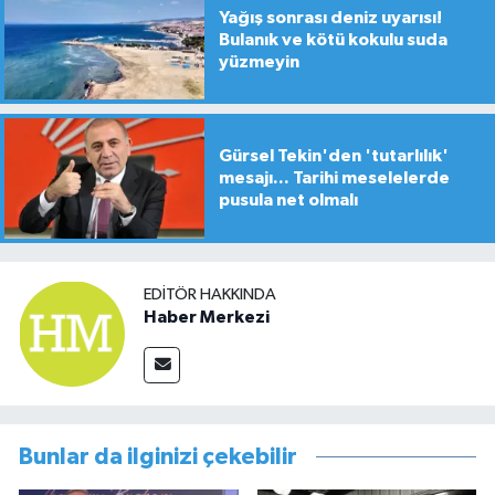
Yağış sonrası deniz uyarısı!
Bulanık ve kötü kokulu suda
yüzmeyin
Gürsel Tekin'den 'tutarlılık'
mesajı... Tarihi meselelerde
pusula net olmalı
EDITÖR HAKKINDA
Haber Merkezi
Bunlar da ilginizi çekebilir