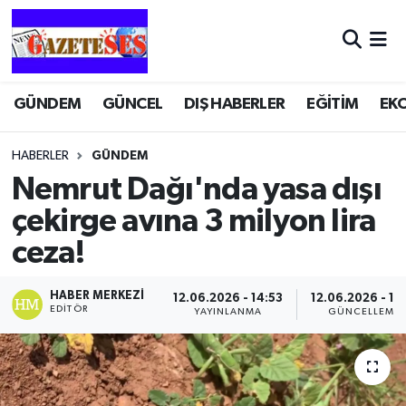
GÜNDEM
GÜNCEL
DIŞ HABERLER
EĞİTİM
EK
HABERLER
GÜNDEM
Nemrut Dağı'nda yasa dışı
çekirge avına 3 milyon lira
ceza!
HABER MERKEZI
12.06.2026 - 14:53
12.06.2026 - 15
EDITÖR
YAYINLANMA
GÜNCELLEME