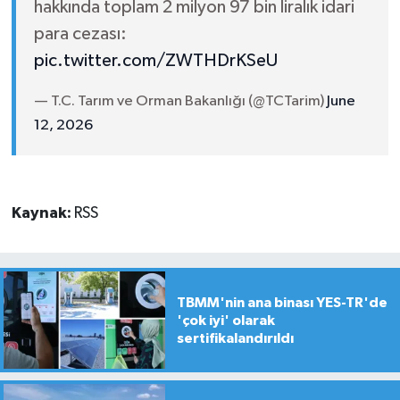
hakkında toplam 2 milyon 97 bin liralık idari
para cezası:
pic.twitter.com/ZWTHDrKSeU
— T.C. Tarım ve Orman Bakanlığı (@TCTarim)
June
12, 2026
Kaynak:
RSS
TBMM'nin ana binası YES-TR'de
'çok iyi' olarak
sertifikalandırıldı