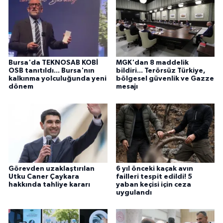
Bursa'da TEKNOSAB KOBİ
MGK'dan 8 maddelik
OSB tanıtıldı... Bursa'nın
bildiri... Terörsüz Türkiye,
kalkınma yolculuğunda yeni
bölgesel güvenlik ve Gazze
dönem
mesajı
Görevden uzaklaştırılan
6 yıl önceki kaçak avın
Utku Caner Çaykara
failleri tespit edildi! 5
hakkında tahliye kararı
yaban keçisi için ceza
uygulandı