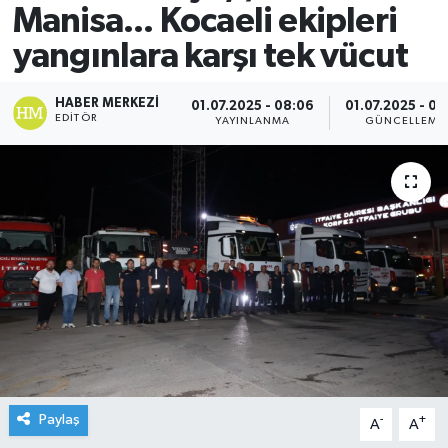
Manisa... Kocaeli ekipleri
yangınlara karşı tek vücut
HABER MERKEZI
01.07.2025 - 08:06
01.07.2025 - 08
EDITÖR
YAYINLANMA
GÜNCELLEME
Paylaş
-
+
A
A