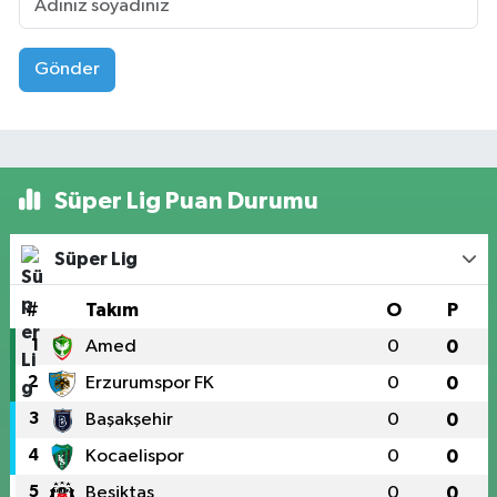
Gönder
Süper Lig Puan Durumu
Süper Lig
#
Takım
O
P
1
Amed
0
0
2
Erzurumspor FK
0
0
3
Başakşehir
0
0
4
Kocaelispor
0
0
5
Beşiktaş
0
0