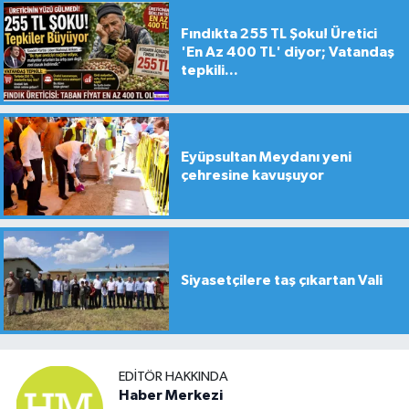
Fındıkta 255 TL Şoku! Üretici
'En Az 400 TL' diyor; Vatandaş
tepkili...
Eyüpsultan Meydanı yeni
çehresine kavuşuyor
Siyasetçilere taş çıkartan Vali
EDITÖR HAKKINDA
Haber Merkezi