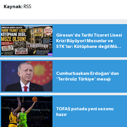
Kaynak:
RSS
Giresun'da Tarihi Ticaret Lisesi
Krizi Büyüyor! Mezunlar ve
STK'lar: Kütüphane değil Müze
yapılsın!
Cumhurbaşkanı Erdoğan'dan
'Terörsüz Türkiye' mesajı
TOFAŞ potada yeni sezonu
hazır