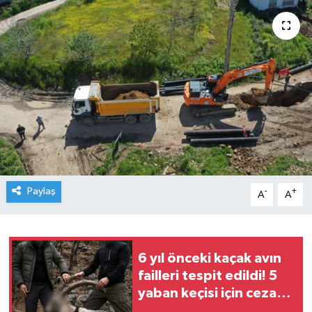
Paylaş
-
+
A
A
6 yıl önceki kaçak avın
failleri tespit edildi! 5
yaban keçisi için ceza
uygulandı