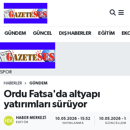
GÜNDEM
GÜNCEL
DIŞ HABERLER
EĞİTİM
EK
SPOR
HABERLER
GÜNDEM
Ordu Fatsa'da altyapı
yatırımları sürüyor
HABER MERKEZI
10.05.2026 - 15:52
10.05.2026 - 15
EDITÖR
YAYINLANMA
GÜNCELLEME