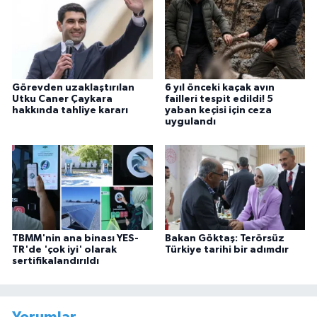
Görevden uzaklaştırılan
6 yıl önceki kaçak avın
Utku Caner Çaykara
failleri tespit edildi! 5
hakkında tahliye kararı
yaban keçisi için ceza
uygulandı
TBMM'nin ana binası YES-
Bakan Göktaş: Terörsüz
TR'de 'çok iyi' olarak
Türkiye tarihi bir adımdır
sertifikalandırıldı