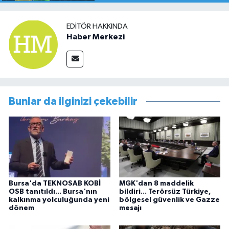
EDITÖR HAKKINDA
Haber Merkezi
Bunlar da ilginizi çekebilir
Bursa'da TEKNOSAB KOBİ
MGK'dan 8 maddelik
OSB tanıtıldı... Bursa'nın
bildiri... Terörsüz Türkiye,
kalkınma yolculuğunda yeni
bölgesel güvenlik ve Gazze
dönem
mesajı