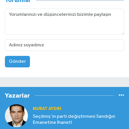
Yorumlar
Gönder
Yazarlar
MURAT AYDIN
Seçilmiş'in parti değiştirmesi Sandığın
Emanetine İhanet!