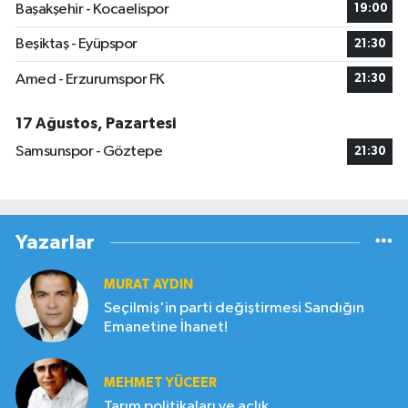
Başakşehir - Kocaelispor
19:00
Beşiktaş - Eyüpspor
21:30
Amed - Erzurumspor FK
21:30
17 Ağustos, Pazartesi
Samsunspor - Göztepe
21:30
Yazarlar
MURAT AYDIN
Seçilmiş'in parti değiştirmesi Sandığın
Emanetine İhanet!
MEHMET YÜCEER
Tarım politikaları ve açlık.