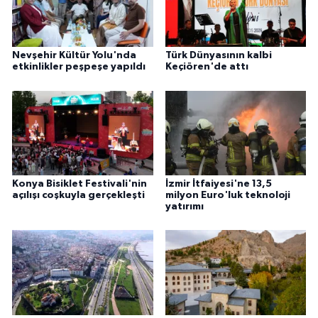
Nevşehir Kültür Yolu'nda
Türk Dünyasının kalbi
etkinlikler peşpeşe yapıldı
Keçiören'de attı
Konya Bisiklet Festivali'nin
İzmir İtfaiyesi'ne 13,5
açılışı coşkuyla gerçekleşti
milyon Euro'luk teknoloji
yatırımı