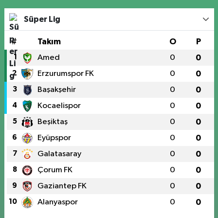
Süper Lig
#
Takım
O
P
1
Amed
0
0
2
Erzurumspor FK
0
0
3
Başakşehir
0
0
4
Kocaelispor
0
0
5
Beşiktaş
0
0
6
Eyüpspor
0
0
7
Galatasaray
0
0
8
Çorum FK
0
0
9
Gaziantep FK
0
0
10
Alanyaspor
0
0