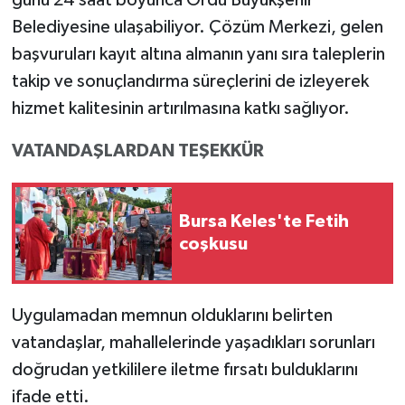
günü 24 saat boyunca Ordu Büyükşehir
Belediyesine ulaşabiliyor. Çözüm Merkezi, gelen
başvuruları kayıt altına almanın yanı sıra taleplerin
takip ve sonuçlandırma süreçlerini de izleyerek
hizmet kalitesinin artırılmasına katkı sağlıyor.
VATANDAŞLARDAN TEŞEKKÜR
Bursa Keles'te Fetih
coşkusu
Uygulamadan memnun olduklarını belirten
vatandaşlar, mahallelerinde yaşadıkları sorunları
doğrudan yetkililere iletme fırsatı bulduklarını
ifade etti.