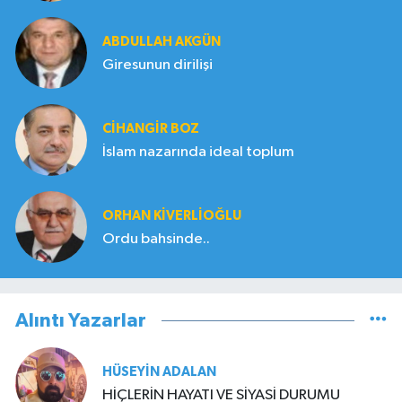
ABDULLAH AKGÜN
Giresunun dirilişi
CIHANGIR BOZ
İslam nazarında ideal toplum
ORHAN KIVERLIOĞLU
Ordu bahsinde..
Alıntı Yazarlar
HÜSEYIN ADALAN
HİÇLERİN HAYATI VE SİYASİ DURUMU