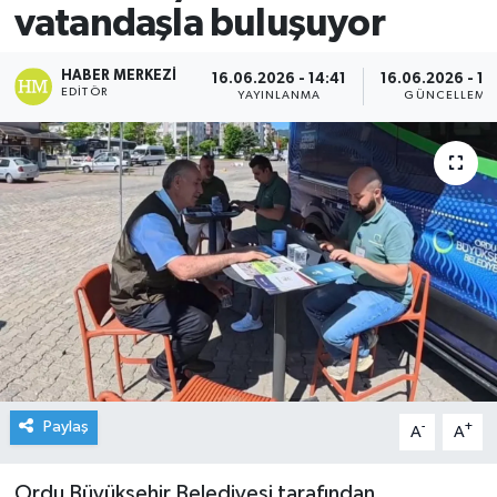
vatandaşla buluşuyor
HABER MERKEZI
16.06.2026 - 14:41
16.06.2026 - 14
EDITÖR
YAYINLANMA
GÜNCELLEME
Paylaş
-
+
A
A
Ordu Büyükşehir Belediyesi tarafından