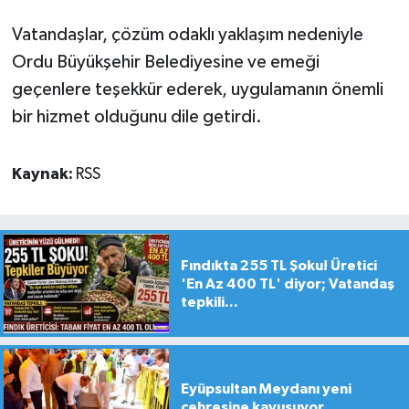
Vatandaşlar, çözüm odaklı yaklaşım nedeniyle
Ordu Büyükşehir Belediyesine ve emeği
geçenlere teşekkür ederek, uygulamanın önemli
bir hizmet olduğunu dile getirdi.
Kaynak:
RSS
Fındıkta 255 TL Şoku! Üretici
'En Az 400 TL' diyor; Vatandaş
tepkili...
Eyüpsultan Meydanı yeni
çehresine kavuşuyor