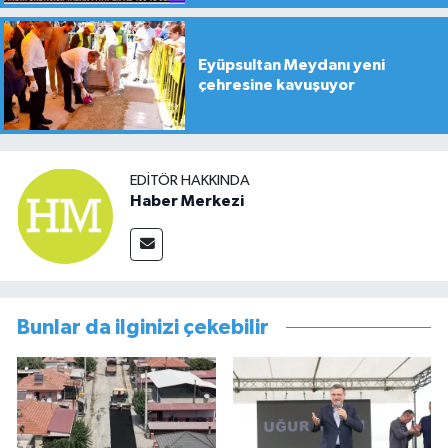
Eyüpsultan Meydanı yeni
çehresine kavuşuyor
EDITÖR HAKKINDA
Haber Merkezi
Bunlar da ilginizi çekebilir