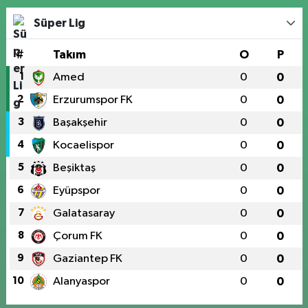
Süper Lig
#
Takım
O
P
1
Amed
0
0
2
Erzurumspor FK
0
0
3
Başakşehir
0
0
4
Kocaelispor
0
0
5
Beşiktaş
0
0
6
Eyüpspor
0
0
7
Galatasaray
0
0
8
Çorum FK
0
0
9
Gaziantep FK
0
0
10
Alanyaspor
0
0