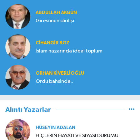
ABDULLAH AKGÜN
Giresunun dirilişi
CIHANGIR BOZ
İslam nazarında ideal toplum
ORHAN KIVERLIOĞLU
Ordu bahsinde..
Alıntı Yazarlar
HÜSEYIN ADALAN
HİÇLERİN HAYATI VE SİYASİ DURUMU