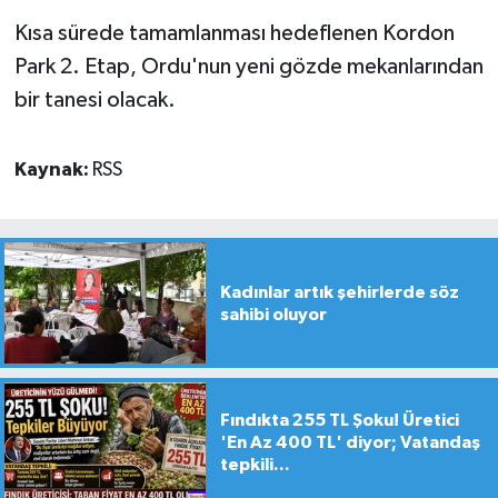
Kısa sürede tamamlanması hedeflenen Kordon
Park 2. Etap, Ordu'nun yeni gözde mekanlarından
bir tanesi olacak.
Kaynak:
RSS
Kadınlar artık şehirlerde söz
sahibi oluyor
Fındıkta 255 TL Şoku! Üretici
'En Az 400 TL' diyor; Vatandaş
tepkili...