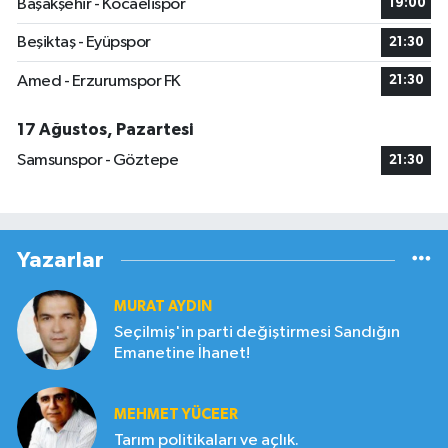
Başakşehir - Kocaelispor
19:00
Beşiktaş - Eyüpspor
21:30
Amed - Erzurumspor FK
21:30
17 Ağustos, Pazartesi
Samsunspor - Göztepe
21:30
Yazarlar
MURAT AYDIN
Seçilmiş'in parti değiştirmesi Sandığın
Emanetine İhanet!
MEHMET YÜCEER
Tarım politikaları ve açlık.