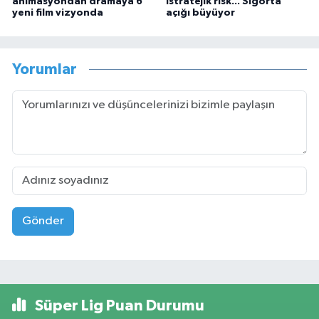
animasyondan dramaya 6
istratejik risk... Sigorta
yeni film vizyonda
açığı büyüyor
Yorumlar
Gönder
Süper Lig Puan Durumu