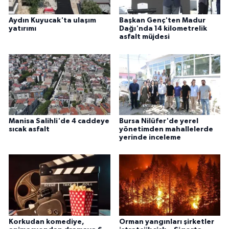
Aydın Kuyucak'ta ulaşım
Başkan Genç'ten Madur
yatırımı
Dağı'nda 14 kilometrelik
asfalt müjdesi
Manisa Salihli'de 4 caddeye
Bursa Nilüfer'de yerel
sıcak asfalt
yönetimden mahallelerde
yerinde inceleme
Korkudan komediye,
Orman yangınları şirketler