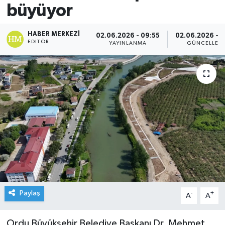
büyüyor
HABER MERKEZI
02.06.2026 - 09:55
02.06.2026 - 1
EDITÖR
YAYINLANMA
GÜNCELLEM
Paylaş
-
+
A
A
Ordu Büyükşehir Belediye Başkanı Dr. Mehmet