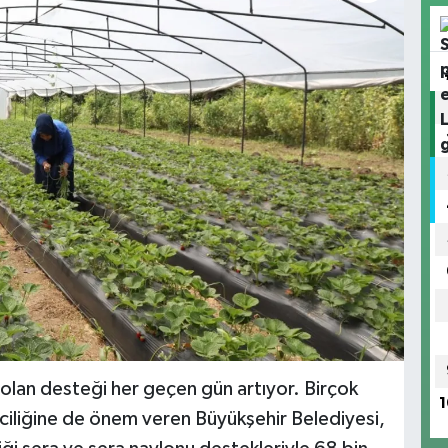
olan desteği her geçen gün artıyor. Birçok
1
riciliğine de önem veren Büyükşehir Belediyesi,