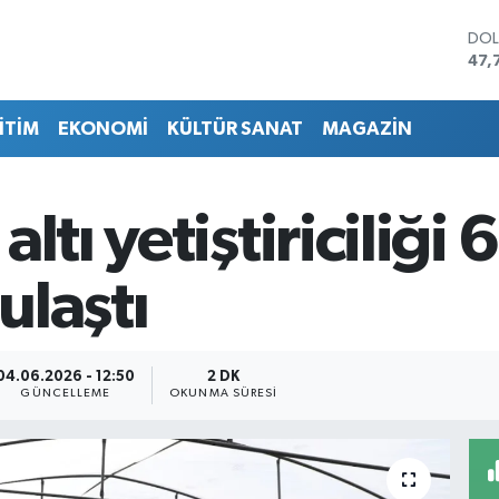
DO
47,
EU
55,
İTİM
EKONOMİ
KÜLTÜR SANAT
MAGAZİN
STE
64,
GRA
661
ltı yetiştiriciliği 
BİS
13.
BIT
ulaştı
64.
04.06.2026 - 12:50
2 DK
GÜNCELLEME
OKUNMA SÜRESI