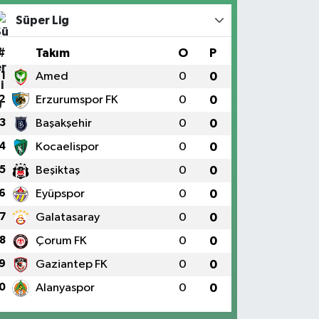
Süper Lig
#
Takım
O
P
1
Amed
0
0
2
Erzurumspor FK
0
0
3
Başakşehir
0
0
4
Kocaelispor
0
0
5
Beşiktaş
0
0
6
Eyüpspor
0
0
7
Galatasaray
0
0
8
Çorum FK
0
0
9
Gaziantep FK
0
0
0
Alanyaspor
0
0