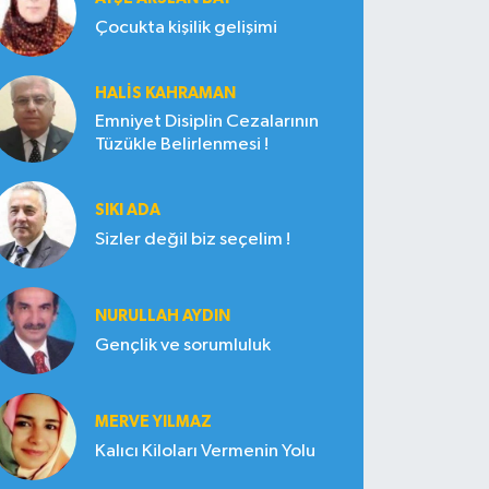
Çocukta kişilik gelişimi
HALIS KAHRAMAN
Emniyet Disiplin Cezalarının
Tüzükle Belirlenmesi !
SIKI ADA
Sizler değil biz seçelim !
NURULLAH AYDIN
Gençlik ve sorumluluk
MERVE YILMAZ
Kalıcı Kiloları Vermenin Yolu