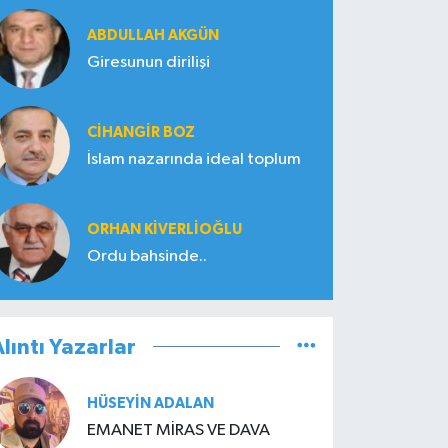
ABDULLAH AKGÜN
Giresunun dirilişi
CIHANGIR BOZ
İslam nazarında ideal toplum
ORHAN KIVERLIOĞLU
Ordu bahsinde..
lıntı Yazarlar
HÜSEYIN ADALAN
EMANET MİRAS VE DAVA