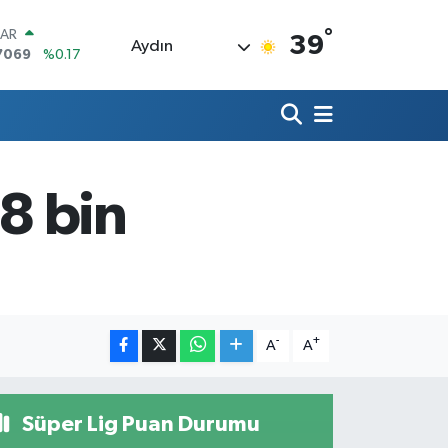
°
LAR
39
Aydın
7069
%0.17
RO
0265
%0.01
RLİN
1897
%0.02
M ALTIN
8.49
%2.12
68 bin
T100
887
%64
COIN
360,53
%-0.76
-
+
A
A
Süper Lig Puan Durumu