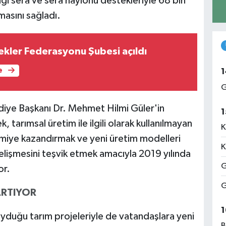
iği sera ve sera naylonu destekleriyle 68 bin
masını sağladı.
kler Federasyonu Şubesi açıldı
e
1
G
iye Başkanı Dr. Mehmet Hilmi Güler'in
1
 tarımsal üretim ile ilgili olarak kullanılmayan
K
omiye kazandırmak ve yeni üretim modelleri
K
elişmesini teşvik etmek amacıyla 2019 yılında
G
or.
G
 ARTIYOR
1
yduğu tarım projeleriyle de vatandaşlara yeni
B