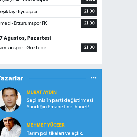
eşiktaş - Eyüpspor
21:30
med - Erzurumspor FK
21:30
7 Ağustos, Pazartesi
amsunspor - Göztepe
21:30
Yazarlar
MURAT AYDIN
Seçilmiş'in parti değiştirmesi
Sandığın Emanetine İhanet!
MEHMET YÜCEER
Tarım politikaları ve açlık.