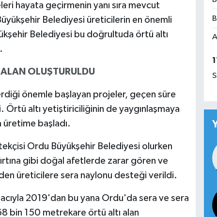
jeleri hayata geçirmenin yanı sıra mevcut
B
üyükşehir Belediyesi üreticilerin en önemli
kşehir Belediyesi bu doğrultuda örtü altı
A
.
1
I ALAN OLUŞTURULDU
S
erdiği önemle başlayan projeler, geçen süre
. Örtü altı yetiştiriciliğinin de yaygınlaşmaya
a üretime başladı.
tekçisi Ordu Büyükşehir Belediyesi olurken
fırtına gibi doğal afetlerde zarar gören ve
den üreticilere sera naylonu desteği verildi.
k amacıyla 2019'dan bu yana Ordu'da sera ve sera
68 bin 150 metrekare örtü altı alan