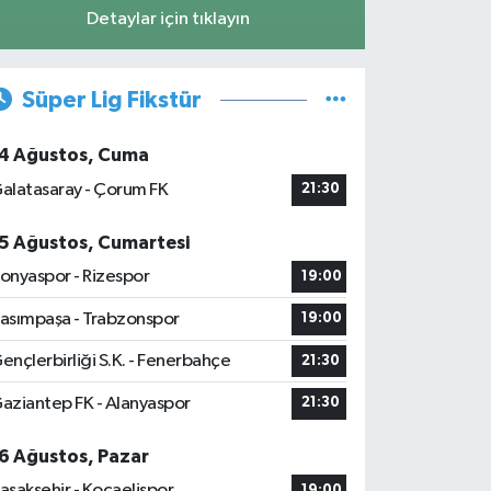
Detaylar için tıklayın
Süper Lig Fikstür
4 Ağustos, Cuma
alatasaray - Çorum FK
21:30
5 Ağustos, Cumartesi
onyaspor - Rizespor
19:00
asımpaşa - Trabzonspor
19:00
ençlerbirliği S.K. - Fenerbahçe
21:30
aziantep FK - Alanyaspor
21:30
6 Ağustos, Pazar
aşakşehir - Kocaelispor
19:00