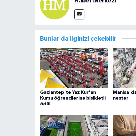
Haber Merkezi
Bunlar da ilginizi çekebilir
Gaziantep'te Yaz Kur'an
Manisa'da 
Kursu öğrencilerine bisikletli
neşter
ödül