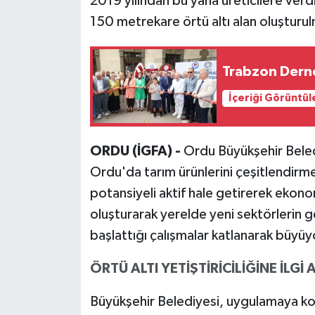
2019 yılından bu yana üreticilere verd
150 metrekare örtü altı alan oluşturul
Trabzon Derne
İçeriği Görüntül
ORDU (İGFA) -
Ordu Büyükşehir Beled
Ordu'da tarım ürünlerini çeşitlendirmek,
potansiyeli aktif hale getirerek ekon
oluşturarak yerelde yeni sektörlerin g
başlattığı çalışmalar katlanarak büyüy
ÖRTÜ ALTI YETİŞTİRİCİLİĞİNE İLGİ
Büyükşehir Belediyesi, uygulamaya ko