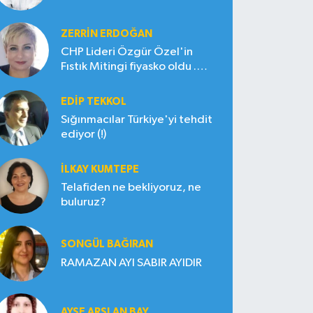
ZERRIN ERDOĞAN
CHP Lideri Özgür Özel'in
Fıstık Mitingi fiyasko oldu .
Çiftçi hayal kırıklığına uğradı
EDIP TEKKOL
Sığınmacılar Türkiye'yi tehdit
ediyor (!)
İLKAY KUMTEPE
Telafiden ne bekliyoruz, ne
buluruz?
SONGÜL BAĞIRAN
RAMAZAN AYI SABIR AYIDIR
AYŞE ARSLAN BAY