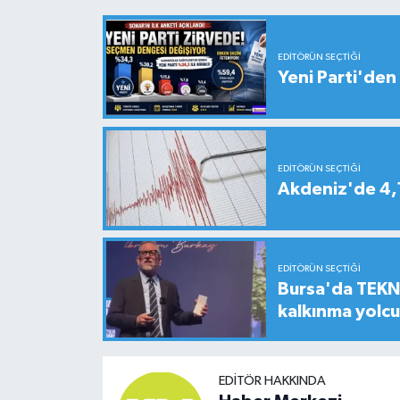
EDITÖRÜN SEÇTIĞI
Yeni Parti'den 
EDITÖRÜN SEÇTIĞI
Akdeniz'de 4
EDITÖRÜN SEÇTIĞI
Bursa'da TEKNO
kalkınma yolc
EDITÖR HAKKINDA