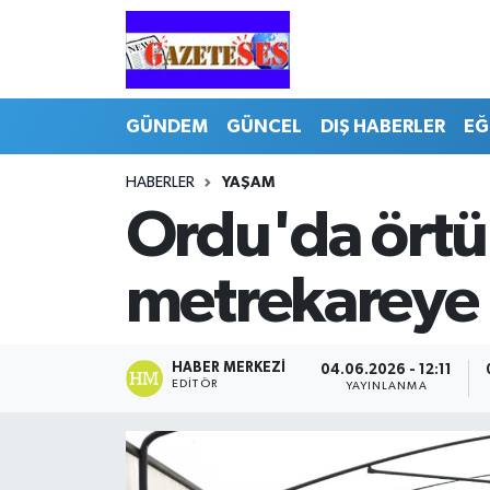
GÜNDEM
GÜNCEL
DIŞ HABERLER
EĞ
HABERLER
YAŞAM
Ordu'da örtü a
metrekareye 
HABER MERKEZI
04.06.2026 - 12:11
EDITÖR
YAYINLANMA