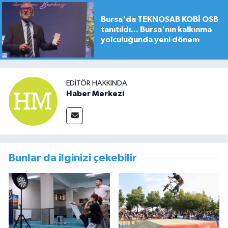
Bursa'da TEKNOSAB KOBİ OSB
tanıtıldı... Bursa'nın kalkınma
yolculuğunda yeni dönem
EDITÖR HAKKINDA
Haber Merkezi
Bunlar da ilginizi çekebilir