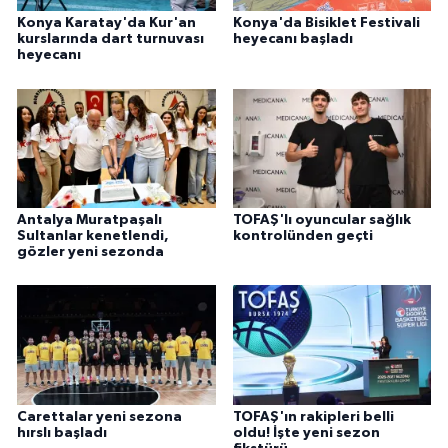
Konya Karatay'da Kur'an
Konya'da Bisiklet Festivali
kurslarında dart turnuvası
heyecanı başladı
heyecanı
Antalya Muratpaşalı
TOFAŞ'lı oyuncular sağlık
Sultanlar kenetlendi,
kontrolünden geçti
gözler yeni sezonda
Carettalar yeni sezona
TOFAŞ'ın rakipleri belli
hırslı başladı
oldu! İşte yeni sezon