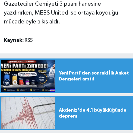
Gazeteciler Cemiyeti 3 puanı hanesine
yazdırırken, MEBS United ise ortaya koyduğu
mücadeleyle alkış aldı.
Kaynak:
RSS
Yeni Parti'den sonraki İlk Anket
Dengeleri arstı!
Akdeniz'de 4,1 büyüklüğünde
deprem