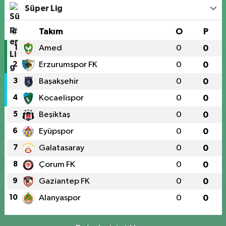
Süper Lig
#
Takım
O
P
1
Amed
0
0
2
Erzurumspor FK
0
0
3
Başakşehir
0
0
4
Kocaelispor
0
0
5
Beşiktaş
0
0
6
Eyüpspor
0
0
7
Galatasaray
0
0
8
Çorum FK
0
0
9
Gaziantep FK
0
0
10
Alanyaspor
0
0