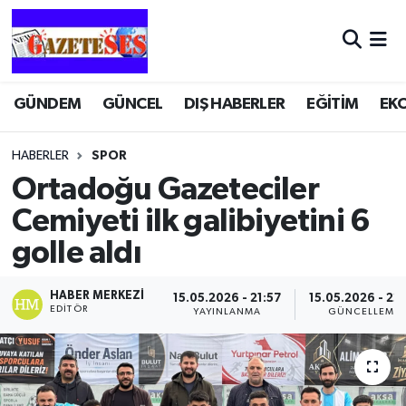
GÜNDEM
GÜNCEL
DIŞ HABERLER
EĞİTİM
EK
HABERLER
SPOR
Ortadoğu Gazeteciler
Cemiyeti ilk galibiyetini 6
golle aldı
HABER MERKEZI
15.05.2026 - 21:57
15.05.2026 - 22
EDITÖR
YAYINLANMA
GÜNCELLEME