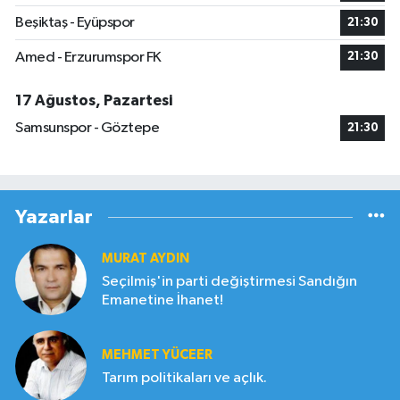
Beşiktaş - Eyüpspor
21:30
Amed - Erzurumspor FK
21:30
17 Ağustos, Pazartesi
Samsunspor - Göztepe
21:30
Yazarlar
MURAT AYDIN
Seçilmiş'in parti değiştirmesi Sandığın
Emanetine İhanet!
MEHMET YÜCEER
Tarım politikaları ve açlık.