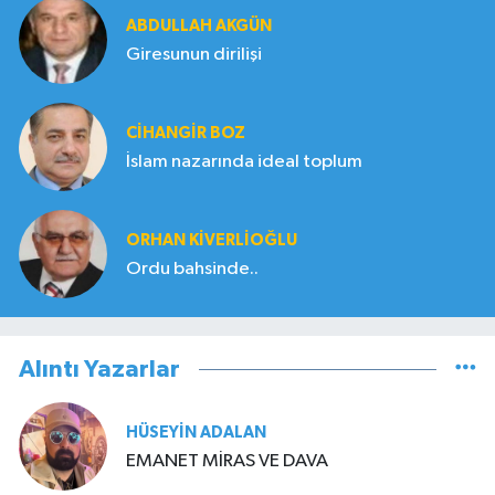
ABDULLAH AKGÜN
Giresunun dirilişi
CIHANGIR BOZ
İslam nazarında ideal toplum
ORHAN KIVERLIOĞLU
Ordu bahsinde..
Alıntı Yazarlar
HÜSEYIN ADALAN
EMANET MİRAS VE DAVA