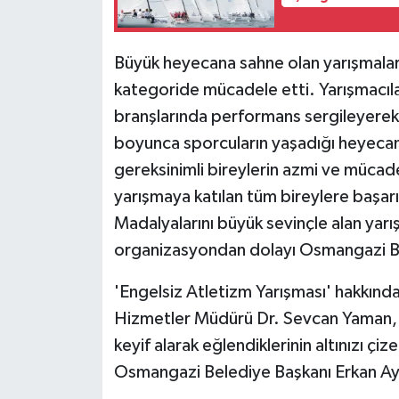
Büyük heyecana sahne olan yarışmalard
kategoride mücadele etti. Yarışmacıl
branşlarında performans sergileyerek i
boyunca sporcuların yaşadığı heyecan 
gereksinimli bireylerin azmi ve mücade
yarışmaya katılan tüm bireylere başarı
Madalyalarını büyük sevinçle alan yarışm
organizasyondan dolayı Osmangazi Be
'Engelsiz Atletizm Yarışması' hakkınd
Hizmetler Müdürü Dr. Sevcan Yaman, ö
keyif alarak eğlendiklerinin altınızı çi
Osmangazi Belediye Başkanı Erkan Ayd