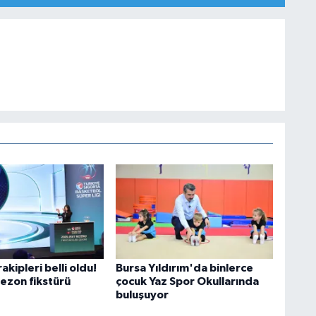
akipleri belli oldu!
Bursa Yıldırım'da binlerce
sezon fikstürü
çocuk Yaz Spor Okullarında
buluşuyor