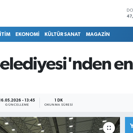
DO
47
EU
55
İTİM
EKONOMİ
KÜLTÜR SANAT
MAGAZİN
ST
64
GR
65
lediyesi'nden eng
Bİ
13
BI
64
16.05.2026 - 13:45
1 DK
GÜNCELLEME
OKUNMA SÜRESI