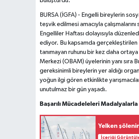
buluşturdu.
BURSA (İGFA) - Engelli bireylerin sosy
teşvik edilmesi amacıyla çalışmaların
Engelliler Haftası dolayısıyla düzenled
ediyor. Bu kapsamda gerçekleştirilen 
tanımayan ruhunu bir kez daha ortaya
Merkezi (OBAM) üyelerinin yanı sıra Bur
gereksinimli bireylerin yer aldığı org
yoğun ilgi gören etkinlikte yarışmacı
unutulmaz bir gün yaşadı.
Başarılı Mücadeleleri Madalyalarla
Yelken şöleni
İçeriği Görüntül