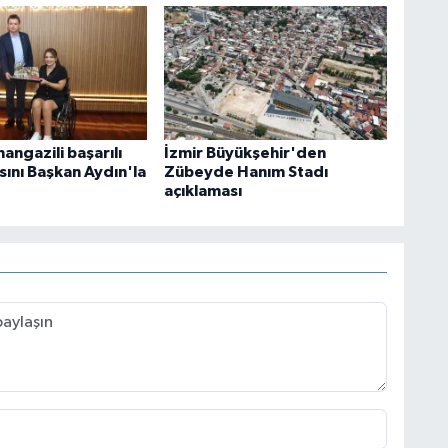
angazili başarılı
İzmir Büyükşehir'den
sını Başkan Aydın'la
Zübeyde Hanım Stadı
açıklaması