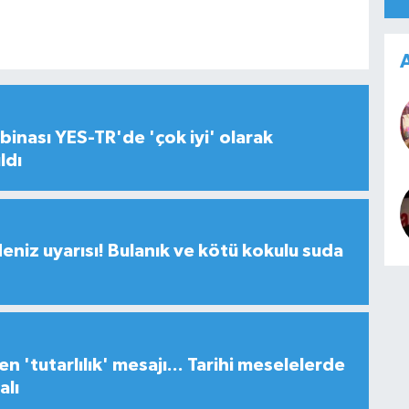
A
inası YES-TR'de 'çok iyi' olarak
ldı
deniz uyarısı! Bulanık ve kötü kokulu suda
n 'tutarlılık' mesajı... Tarihi meselelerde
alı