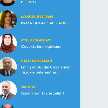
buluruz?
SONGÜL BAĞIRAN
RAMAZAN AYI SABIR AYIDIR
AYŞE ARSLAN BAY
Çocukta kişilik gelişimi
HALIS KAHRAMAN
Emniyet Disiplin Cezalarının
Tüzükle Belirlenmesi !
SIKI ADA
Sizler değil biz seçelim !