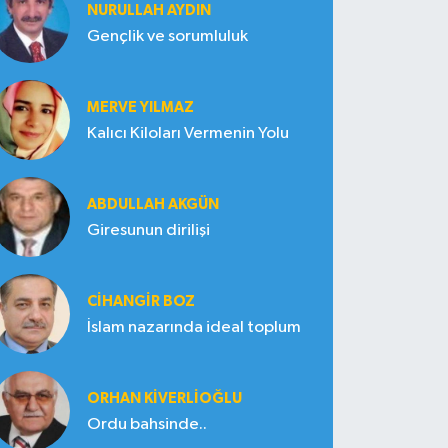
NURULLAH AYDIN
Gençlik ve sorumluluk
MERVE YILMAZ
Kalıcı Kiloları Vermenin Yolu
ABDULLAH AKGÜN
Giresunun dirilişi
CIHANGIR BOZ
İslam nazarında ideal toplum
ORHAN KIVERLIOĞLU
Ordu bahsinde..