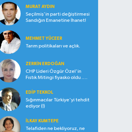
MURAT AYDIN
Seçilmiş'in parti değiştirmesi
Sandığın Emanetine İhanet!
MEHMET YÜCEER
Tarım politikaları ve açlık.
ZERRIN ERDOĞAN
CHP Lideri Özgür Özel'in
Fıstık Mitingi fiyasko oldu .
Çiftçi hayal kırıklığına uğradı
EDIP TEKKOL
Sığınmacılar Türkiye'yi tehdit
ediyor (!)
İLKAY KUMTEPE
Telafiden ne bekliyoruz, ne