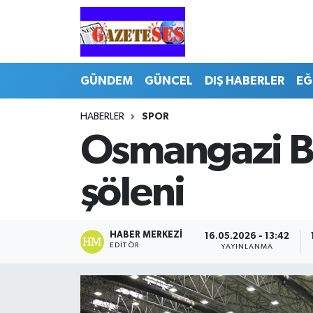
GÜNDEM
GÜNCEL
DIŞ HABERLER
EĞ
HABERLER
SPOR
Osmangazi Be
şöleni
HABER MERKEZI
16.05.2026 - 13:42
EDITÖR
YAYINLANMA