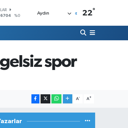
°
LAR
22
Aydın
,6704
%0
RO
,0406
%-0.08
ERLİN
,2143
%0
AM ALTIN
00.87
%0.12
elsiz spor
ST100
.799
%70
TCOIN
.643,95
%0.16
-
+
A
A
Yazarlar