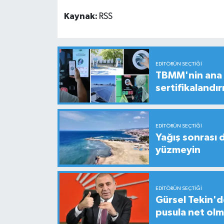
Kaynak:
RSS
EDITÖRÜN SEÇTIĞI
TBMM'nin ana b
sertifikalandırı
EDITÖRÜN SEÇTIĞI
Yağış sonrası 
yüzmeyin
EDITÖRÜN SEÇTIĞI
Gürsel Tekin'de
pusula net olm