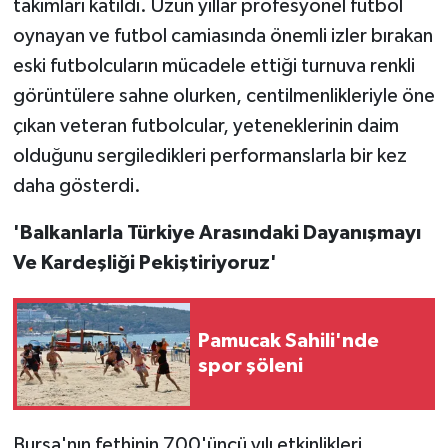
takımları katıldı. Uzun yıllar profesyonel futbol
oynayan ve futbol camiasında önemli izler bırakan
eski futbolcuların mücadele ettiği turnuva renkli
görüntülere sahne olurken, centilmenlikleriyle öne
çıkan veteran futbolcular, yeteneklerinin daim
olduğunu sergiledikleri performanslarla bir kez
daha gösterdi.
'Balkanlarla Türkiye Arasındaki Dayanışmayı
Ve Kardeşliği Pekiştiriyoruz'
Pamucak Sahili'nde
spor şöleni
Bursa'nın fethinin 700'üncü yılı etkinlikleri