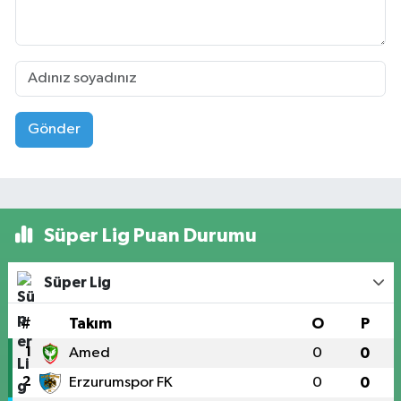
Gönder
Süper Lig Puan Durumu
Süper Lig
#
Takım
O
P
1
Amed
0
0
2
Erzurumspor FK
0
0