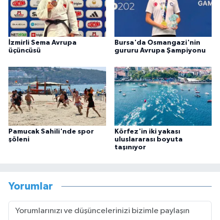
İzmirli Sema Avrupa
Bursa'da Osmangazi'nin
üçüncüsü
gururu Avrupa Şampiyonu
Pamucak Sahili'nde spor
Körfez'in iki yakası
şöleni
uluslararası boyuta
taşınıyor
Yorumlar