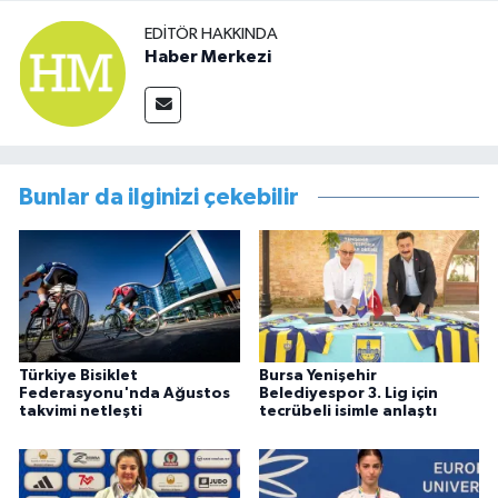
EDITÖR HAKKINDA
Haber Merkezi
Bunlar da ilginizi çekebilir
Türkiye Bisiklet
Bursa Yenişehir
Federasyonu'nda Ağustos
Belediyespor 3. Lig için
takvimi netleşti
tecrübeli isimle anlaştı