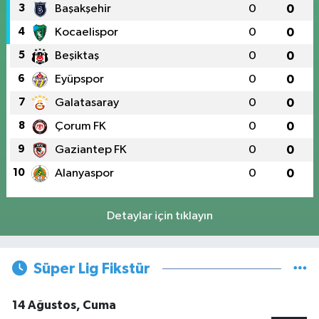
3
Başakşehir
0
0
4
Kocaelispor
0
0
5
Beşiktaş
0
0
6
Eyüpspor
0
0
7
Galatasaray
0
0
8
Çorum FK
0
0
9
Gaziantep FK
0
0
10
Alanyaspor
0
0
Detaylar için tıklayın
Süper Lig Fikstür
14 Ağustos, Cuma