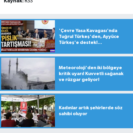
Kaynak:
RSS
'Çevre Yasa Kavagası'nda
Tuğrul Türkeş'den, Ayyüce
Türkeş'e destek!...
Meteoroloji'den iki bölgeye
kritik uyarı! Kuvvetli sağanak
ve rüzgar geliyor!
Kadınlar artık şehirlerde söz
sahibi oluyor