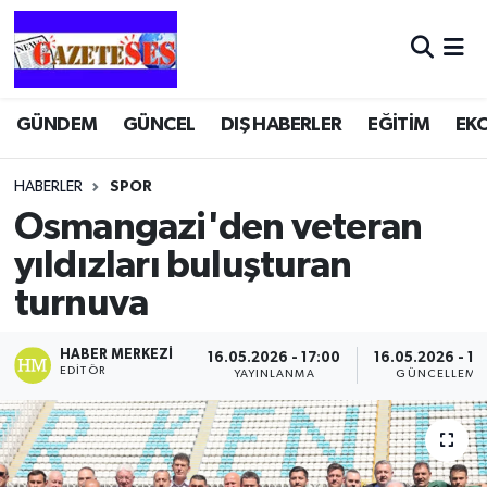
GÜNDEM
GÜNCEL
DIŞ HABERLER
EĞİTİM
EK
HABERLER
SPOR
Osmangazi'den veteran
yıldızları buluşturan
turnuva
HABER MERKEZI
16.05.2026 - 17:00
16.05.2026 - 17
EDITÖR
YAYINLANMA
GÜNCELLEME