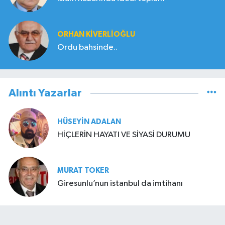
ORHAN KIVERLIOĞLU
Ordu bahsinde..
Alıntı Yazarlar
HÜSEYIN ADALAN
HİÇLERİN HAYATI VE SİYASİ DURUMU
MURAT TOKER
Giresunlu’nun istanbul da imtihanı