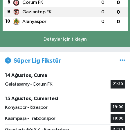
8
Çorum FK
0
0
9
Gaziantep FK
0
0
10
Alanyaspor
0
0
Detaylar için tıklayın
Süper Lig Fikstür
14 Ağustos, Cuma
Galatasaray - Çorum FK
21:30
15 Ağustos, Cumartesi
Konyaspor - Rizespor
19:00
Kasımpaşa - Trabzonspor
19:00
Gençlerbirliği S.K. - Fenerbahçe
21:30