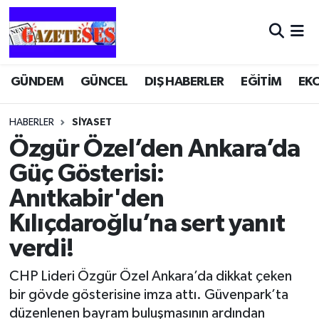
GÜNDEM
GÜNCEL
DIŞ HABERLER
EĞİTİM
EK
HABERLER
SİYASET
Özgür Özel’den Ankara’da
Güç Gösterisi:
Anıtkabir'den
Kılıçdaroğlu’na sert yanıt
verdi!
CHP Lideri Özgür Özel Ankara’da dikkat çeken
bir gövde gösterisine imza attı. Güvenpark’ta
düzenlenen bayram buluşmasının ardından