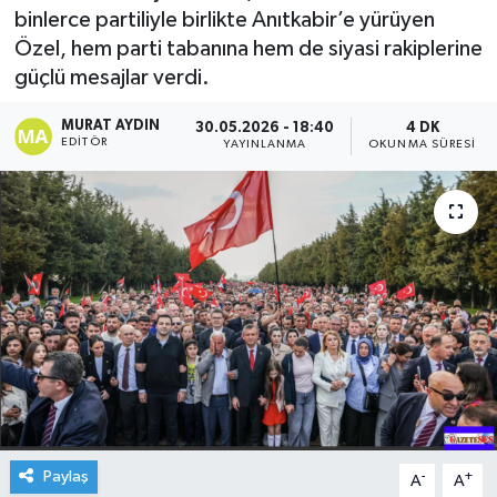
binlerce partiliyle birlikte Anıtkabir’e yürüyen
Özel, hem parti tabanına hem de siyasi rakiplerine
güçlü mesajlar verdi.
MURAT AYDIN
30.05.2026 - 18:40
4 DK
EDITÖR
YAYINLANMA
OKUNMA SÜRESI
Paylaş
-
+
A
A