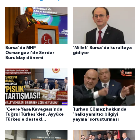
Bursa'da MHP
'Millet' Bursa'da kurultaya
Osmangazi'de Serdar
gidiyor
Burulday dönemi
'Çevre Yasa Kavagası'nda
Turhan Çömez hakkında
Tuğrul Türkeş'den, Ayyüce
'halkı yanıltıcı bilgiyi
Türkeş'e destek!...
yayma' soruşturması