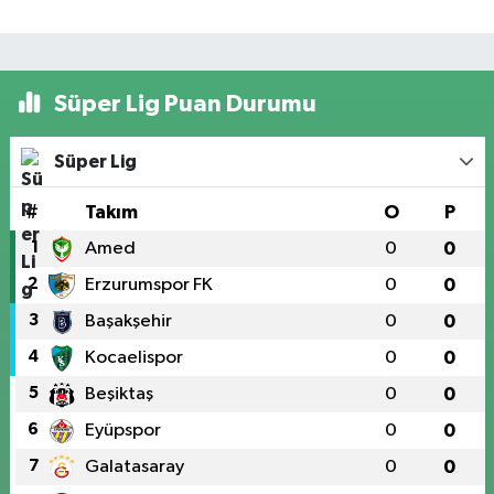
Süper Lig Puan Durumu
Süper Lig
#
Takım
O
P
1
Amed
0
0
2
Erzurumspor FK
0
0
3
Başakşehir
0
0
4
Kocaelispor
0
0
5
Beşiktaş
0
0
6
Eyüpspor
0
0
7
Galatasaray
0
0