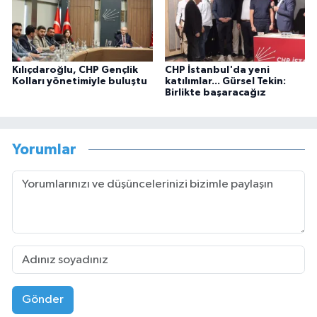
Kılıçdaroğlu, CHP Gençlik
CHP İstanbul'da yeni
Kolları yönetimiyle buluştu
katılımlar... Gürsel Tekin:
Birlikte başaracağız
Yorumlar
Gönder