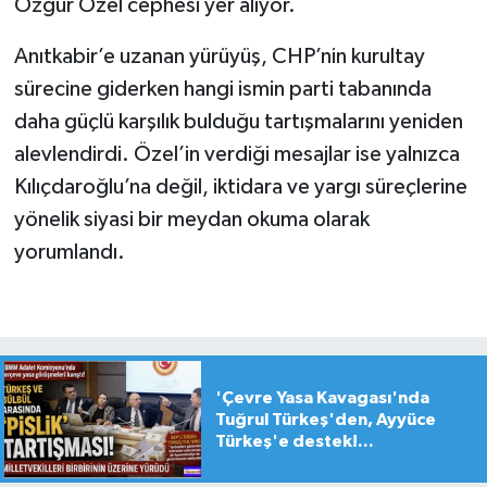
Özgür Özel cephesi yer alıyor.
Anıtkabir’e uzanan yürüyüş, CHP’nin kurultay
sürecine giderken hangi ismin parti tabanında
daha güçlü karşılık bulduğu tartışmalarını yeniden
alevlendirdi. Özel’in verdiği mesajlar ise yalnızca
Kılıçdaroğlu’na değil, iktidara ve yargı süreçlerine
yönelik siyasi bir meydan okuma olarak
yorumlandı.
'Çevre Yasa Kavagası'nda
Tuğrul Türkeş'den, Ayyüce
Türkeş'e destek!...