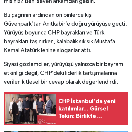
mısınız? Beni seven arkamdan gelsin.”
Bu çağrının ardından on binlerce kişi
Güvenpark’tan Anıtkabir’e doğru yürüyüşe geçti.
Yürüyüş boyunca CHP bayrakları ve Türk
bayrakları taşınırken, kalabalık sık sık Mustafa
Kemal Atatürk lehine sloganlar attı.
Siyasi gözlemciler, yürüyüşü yalnızca bir bayram
etkinliği değil, CHP’deki liderlik tartışmalarına
verilen kitlesel bir cevap olarak değerlendirdi.
CHP İstanbul'da yeni
katılımlar... Gürsel
Tekin: Birlikte
başaracağız