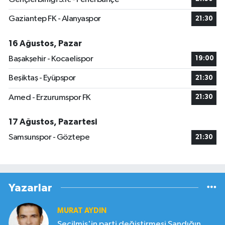
Gaziantep FK - Alanyaspor
21:30
16 Ağustos, Pazar
Başakşehir - Kocaelispor
19:00
Beşiktaş - Eyüpspor
21:30
Amed - Erzurumspor FK
21:30
17 Ağustos, Pazartesi
Samsunspor - Göztepe
21:30
Yazarlar
MURAT AYDIN
Seçilmiş'in parti değiştirmesi Sandığın