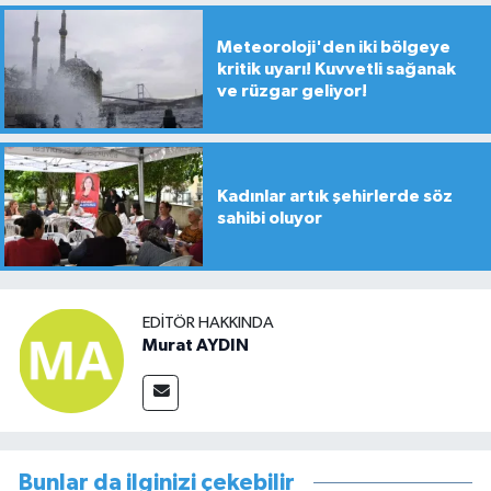
Meteoroloji'den iki bölgeye
kritik uyarı! Kuvvetli sağanak
ve rüzgar geliyor!
Kadınlar artık şehirlerde söz
sahibi oluyor
EDITÖR HAKKINDA
Murat AYDIN
Bunlar da ilginizi çekebilir