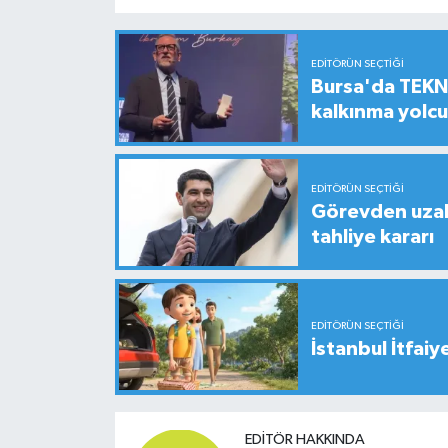
EDITÖRÜN SEÇTIĞI
Bursa'da TEKNO
kalkınma yolc
EDITÖRÜN SEÇTIĞI
Görevden uzak
tahliye kararı
EDITÖRÜN SEÇTIĞI
İstanbul İtfaiy
EDITÖR HAKKINDA