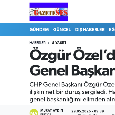
GÜNDEM
GÜNCEL
DIŞ HABERLER
EĞ
HABERLER
SİYASET
Özgür Özel’d
Genel Başkan
CHP Genel Başkanı Özgür Özel, 
ilişkin net bir duruş sergiledi.
genel başkanlığımı elimden al
MURAT AYDIN
29.05.2026 - 09:39
EDITÖR