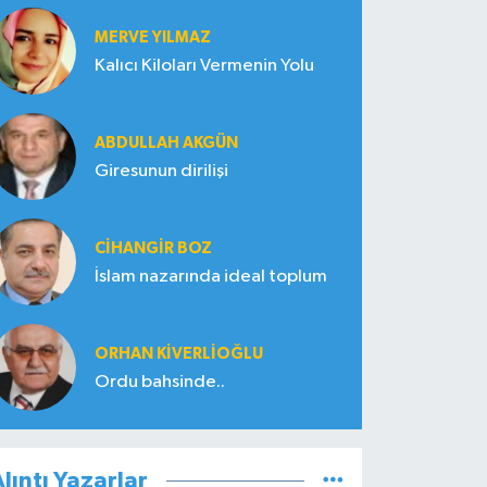
MERVE YILMAZ
Kalıcı Kiloları Vermenin Yolu
ABDULLAH AKGÜN
Giresunun dirilişi
CIHANGIR BOZ
İslam nazarında ideal toplum
ORHAN KIVERLIOĞLU
Ordu bahsinde..
lıntı Yazarlar