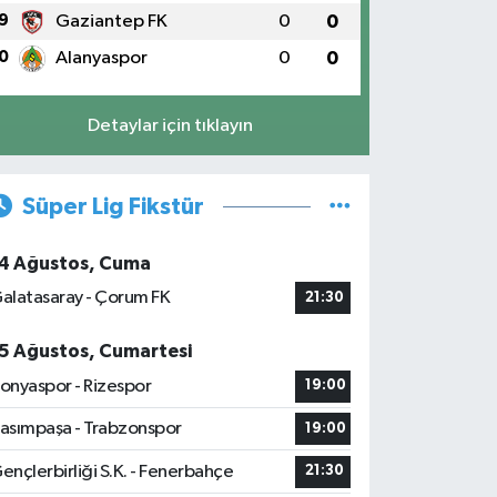
9
Gaziantep FK
0
0
0
Alanyaspor
0
0
Detaylar için tıklayın
Süper Lig Fikstür
4 Ağustos, Cuma
alatasaray - Çorum FK
21:30
5 Ağustos, Cumartesi
onyaspor - Rizespor
19:00
asımpaşa - Trabzonspor
19:00
ençlerbirliği S.K. - Fenerbahçe
21:30