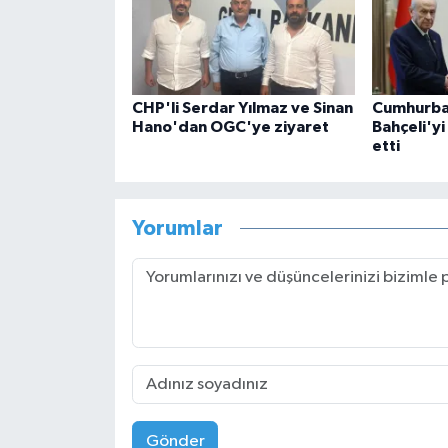
CHP'li Serdar Yılmaz ve Sinan
Cumhurba
Hano'dan OGC'ye ziyaret
Bahçeli'yi
etti
Yorumlar
Gönder