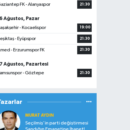
aziantep FK - Alanyaspor
21:30
6 Ağustos, Pazar
aşakşehir - Kocaelispor
19:00
eşiktaş - Eyüpspor
21:30
med - Erzurumspor FK
21:30
7 Ağustos, Pazartesi
amsunspor - Göztepe
21:30
Yazarlar
MURAT AYDIN
Seçilmiş'in parti değiştirmesi
Sandığın Emanetine İhanet!