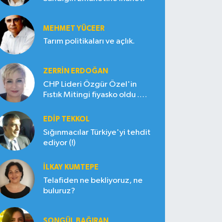
MEHMET YÜCEER
Tarım politikaları ve açlık.
ZERRIN ERDOĞAN
CHP Lideri Özgür Özel'in
Fıstık Mitingi fiyasko oldu .
Çiftçi hayal kırıklığına uğradı
EDIP TEKKOL
Sığınmacılar Türkiye'yi tehdit
ediyor (!)
İLKAY KUMTEPE
Telafiden ne bekliyoruz, ne
buluruz?
SONGÜL BAĞIRAN