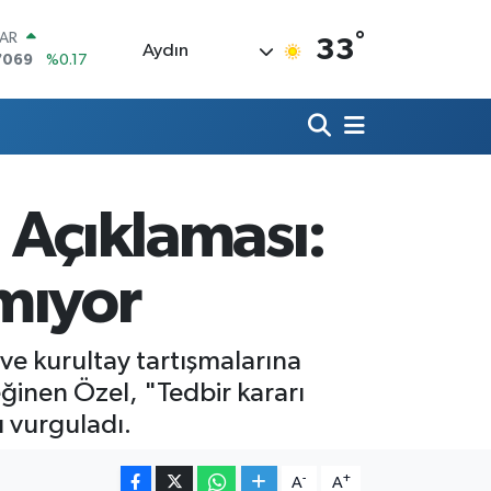
°
LAR
33
Aydın
7069
%0.17
RO
0265
%0.01
RLİN
1897
%0.02
M ALTIN
4.81
%1.44
 Açıklaması:
T100
887
%64
COIN
mıyor
360,53
%-0.76
e kurultay tartışmalarına
değinen Özel, "Tedbir kararı
 vurguladı.
-
+
A
A