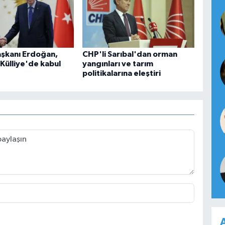
şkanı Erdoğan,
CHP'li Sarıbal'dan orman
 Külliye'de kabul
yangınları ve tarım
politikalarına eleştiri
A