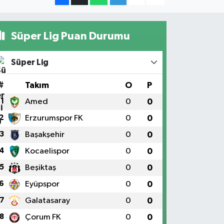
Süper Lig Puan Durumu
Süper Lig
#
Takım
O
P
1
Amed
0
0
2
Erzurumspor FK
0
0
3
Başakşehir
0
0
4
Kocaelispor
0
0
5
Beşiktaş
0
0
6
Eyüpspor
0
0
7
Galatasaray
0
0
8
Çorum FK
0
0