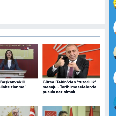
Başkanvekili
Gürsel Tekin'den 'tutarlılık'
'silahsızlanma'
mesajı... Tarihi meselelerde
pusula net olmalı