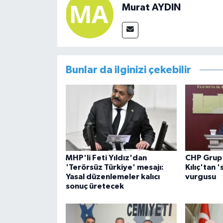
Murat AYDIN
Bunlar da ilginizi çekebilir
MHP'li Feti Yıldız'dan
CHP Grup 
'Terörsüz Türkiye' mesajı:
Kılıç'tan 
Yasal düzenlemeler kalıcı
vurgusu
sonuç üretecek