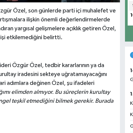
Özgür Özel, son günlerde parti içi muhalefet ve
1
rtışmalara ilişkin önemli değerlendirmelerde
ran yargısal gelişmelere açıklık getiren Özel,
i etkilemediğini belirtti.
ideri Özgür Özel, tedbir kararlarının ya da
1
kurultay iradesini sekteye uğratamayacağını
G
ari adımlara değinen Özel, şu ifadeleri
ğımı elimden almıyor. Bu süreçlerin kurultay
1
engel teşkil etmediğini bilmek gerekir. Burada
K
K
G