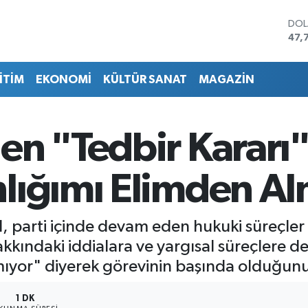
DO
47,
EU
55,
İTİM
EKONOMİ
KÜLTÜR SANAT
MAGAZİN
STE
64,
GRA
657
en "Tedbir Kararı"
BİS
13.
BIT
lığımı Elimden Al
64.
parti içinde devam eden hukuki süreçler v
 Hakkındaki iddialara ve yargısal süreçlere 
mıyor" diyerek görevinin başında olduğunu
1 DK