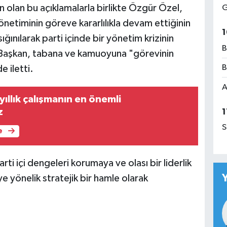
n olan bu açıklamalarla birlikte Özgür Özel,
G
önetiminin göreve kararlılıkla devam ettiğinin
1
sığınılarak parti içinde bir yönetim krizinin
B
 Başkan, tabana ve kamuoyuna "görevinin
B
e iletti.
A
yıllık çalışmanın en önemli
z
1
S
e
arti içi dengeleri korumaya ve olası bir liderlik
yönelik stratejik bir hamle olarak