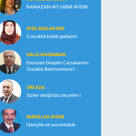
RAMAZAN AYI SABIR AYIDIR
AYŞE ARSLAN BAY
Çocukta kişilik gelişimi
HALIS KAHRAMAN
Emniyet Disiplin Cezalarının
Tüzükle Belirlenmesi !
SIKI ADA
Sizler değil biz seçelim !
NURULLAH AYDIN
Gençlik ve sorumluluk