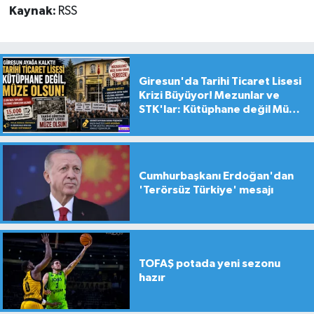
Kaynak:
RSS
Giresun'da Tarihi Ticaret Lisesi
Krizi Büyüyor! Mezunlar ve
STK'lar: Kütüphane değil Müze
yapılsın!
Cumhurbaşkanı Erdoğan'dan
'Terörsüz Türkiye' mesajı
TOFAŞ potada yeni sezonu
hazır