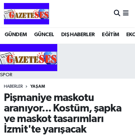
GÜNDEM
GÜNCEL
DIŞ HABERLER
EĞİTİM
EK
SPOR
HABERLER
YAŞAM
Pişmaniye maskotu
aranıyor... Kostüm, şapka
ve maskot tasarımları
İzmit'te yarışacak