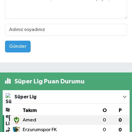
Gönder
Süper Lig Puan Durumu
Süper Lig
#
Takım
O
P
1
Amed
0
0
2
Erzurumspor FK
0
0