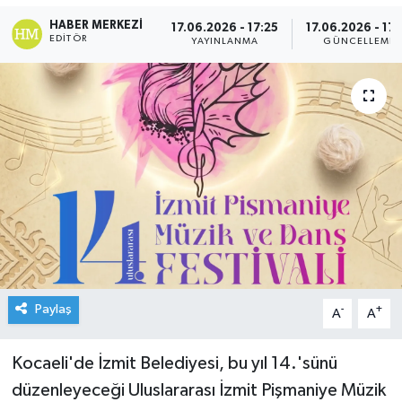
HABER MERKEZI
17.06.2026 - 17:25
17.06.2026 - 17:
EDITÖR
YAYINLANMA
GÜNCELLEME
Paylaş
-
+
A
A
Kocaeli'de İzmit Belediyesi, bu yıl 14.'sünü
düzenleyeceği Uluslararası İzmit Pişmaniye Müzik