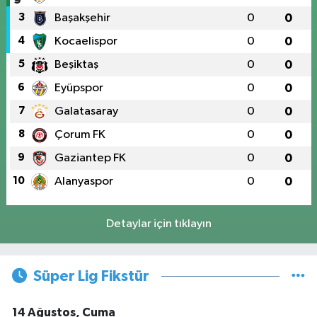
3
Başakşehir
0
0
4
Kocaelispor
0
0
5
Beşiktaş
0
0
6
Eyüpspor
0
0
7
Galatasaray
0
0
8
Çorum FK
0
0
9
Gaziantep FK
0
0
10
Alanyaspor
0
0
Detaylar için tıklayın
Süper Lig Fikstür
14 Ağustos, Cuma