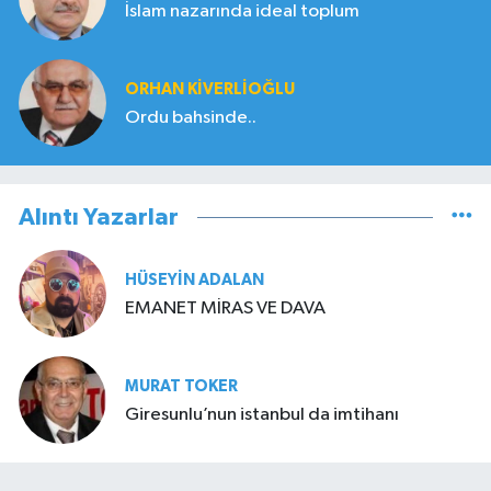
İslam nazarında ideal toplum
ORHAN KIVERLIOĞLU
Ordu bahsinde..
Alıntı Yazarlar
HÜSEYIN ADALAN
EMANET MİRAS VE DAVA
MURAT TOKER
Giresunlu’nun istanbul da imtihanı