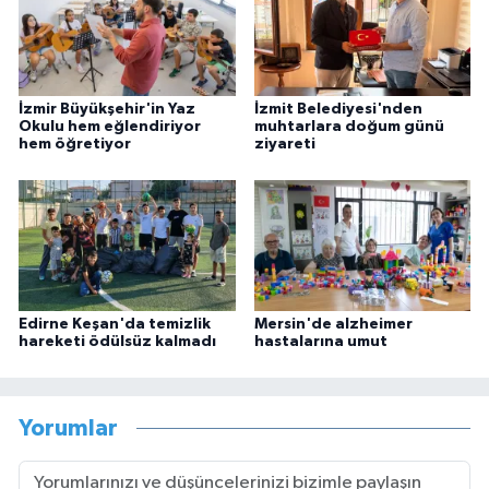
İzmir Büyükşehir'in Yaz
İzmit Belediyesi'nden
Okulu hem eğlendiriyor
muhtarlara doğum günü
hem öğretiyor
ziyareti
Edirne Keşan'da temizlik
Mersin'de alzheimer
hareketi ödülsüz kalmadı
hastalarına umut
Yorumlar