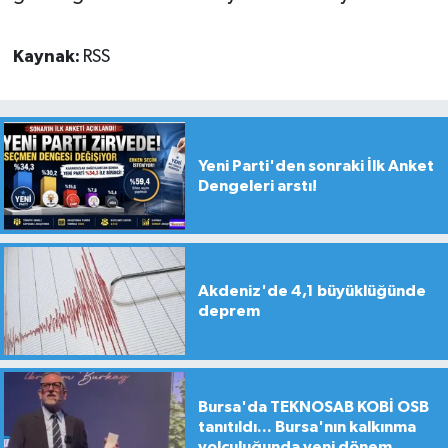
Kaynak:
RSS
Yeni Parti'den sonraki İlk Anket
Dengeleri arstı!
Akdeniz'de 4,1 büyüklüğünde
deprem
Bursa'da TEKNOSAB KOBİ OSB
tanıtıldı... Bursa'nın kalkınma
yolculuğunda yeni dönem