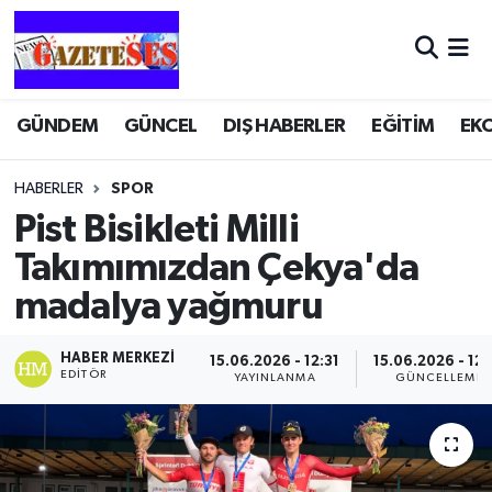
GÜNDEM
GÜNCEL
DIŞ HABERLER
EĞİTİM
EK
HABERLER
SPOR
Pist Bisikleti Milli
Takımımızdan Çekya'da
madalya yağmuru
HABER MERKEZI
15.06.2026 - 12:31
15.06.2026 - 12:
EDITÖR
YAYINLANMA
GÜNCELLEME