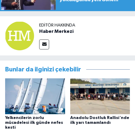
EDITÖR HAKKINDA
Haber Merkezi
Bunlar da ilginizi çekebilir
Yelkencilerin zorlu
Anadolu Dostluk Rallisi'nde
mücadelesi ilk günde nefes
ilk yarı tamamlandı
kesti