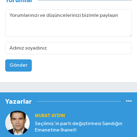
Yorumlar
Gönder
Yazarlar
MURAT AYDIN
Seçilmiş'in parti değiştirmesi Sandığın
Emanetine İhanet!