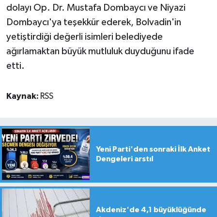
dolayı Op. Dr. Mustafa Dombaycı ve Niyazi
Dombaycı'ya teşekkür ederek, Bolvadin'in
yetiştirdiği değerli isimleri belediyede
ağırlamaktan büyük mutluluk duyduğunu ifade
etti.
Kaynak:
RSS
Yeni Parti'den sonraki İlk Anket
Dengeleri arstı!
Akdeniz'de 4,1 büyüklüğünde