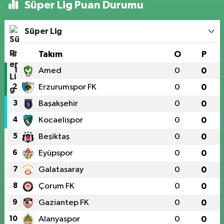
Süper Lig Puan Durumu
Süper Lig
#
Takım
O
P
1
Amed
0
0
2
Erzurumspor FK
0
0
3
Başakşehir
0
0
4
Kocaelispor
0
0
5
Beşiktaş
0
0
6
Eyüpspor
0
0
7
Galatasaray
0
0
8
Çorum FK
0
0
9
Gaziantep FK
0
0
10
Alanyaspor
0
0