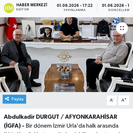
HABER MERKEZI
01.06.2026 - 17:22
01.06.2026 - 19
EDITÖR
YAYINLANMA
GÜNCELLEME
Paylaş
-
+
A
A
Abdulkadir DURGUT / AFYONKARAHİSAR
(İGFA) -
Bir dönem İzmir Urla'da halk arasında