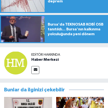
deprem
Bursa'da TEKNOSAB KOBİ OSB
tanıtıldı... Bursa'nın kalkınma
yolculuğunda yeni dönem
EDITÖR HAKKINDA
Haber Merkezi
Bunlar da ilginizi çekebilir