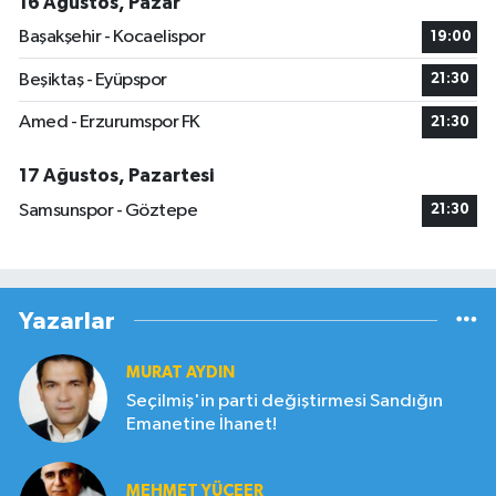
16 Ağustos, Pazar
Başakşehir - Kocaelispor
19:00
Beşiktaş - Eyüpspor
21:30
Amed - Erzurumspor FK
21:30
17 Ağustos, Pazartesi
Samsunspor - Göztepe
21:30
Yazarlar
MURAT AYDIN
Seçilmiş'in parti değiştirmesi Sandığın
Emanetine İhanet!
MEHMET YÜCEER