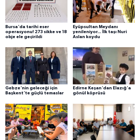
Bursa'da tarihi eser
Eyüpsultan Meydanı
operasyonu! 273 sikke ve 18
yenileniyor... İlk taşı Nuri
obje ele geçirildi
Aslan koydu
Gebze'nin geleceği için
Edirne Keşan'dan Elazığ'a
Başkent'te güçlü temaslar
gönül köprüsü