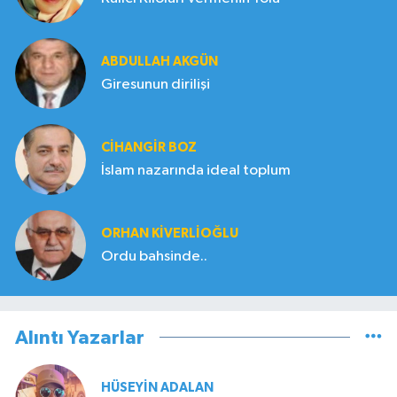
ABDULLAH AKGÜN
Giresunun dirilişi
CIHANGIR BOZ
İslam nazarında ideal toplum
ORHAN KIVERLIOĞLU
Ordu bahsinde..
Alıntı Yazarlar
HÜSEYIN ADALAN