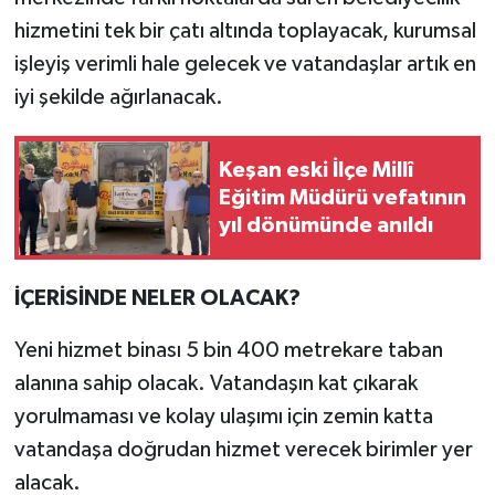
hizmetini tek bir çatı altında toplayacak, kurumsal
işleyiş verimli hale gelecek ve vatandaşlar artık en
iyi şekilde ağırlanacak.
Keşan eski İlçe Millî
Eğitim Müdürü vefatının
yıl dönümünde anıldı
İÇERİSİNDE NELER OLACAK?
Yeni hizmet binası 5 bin 400 metrekare taban
alanına sahip olacak. Vatandaşın kat çıkarak
yorulmaması ve kolay ulaşımı için zemin katta
vatandaşa doğrudan hizmet verecek birimler yer
alacak.