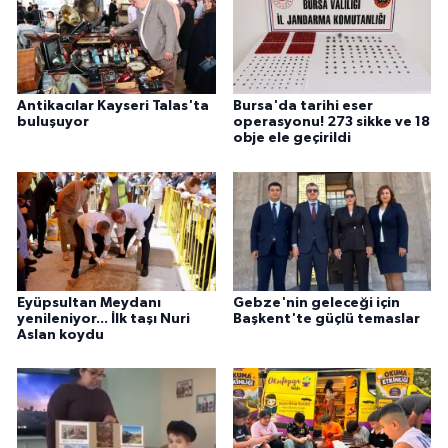
Antikacılar Kayseri Talas'ta
Bursa'da tarihi eser
buluşuyor
operasyonu! 273 sikke ve 18
obje ele geçirildi
Eyüpsultan Meydanı
Gebze'nin geleceği için
yenileniyor... İlk taşı Nuri
Başkent'te güçlü temaslar
Aslan koydu