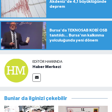
Akdeniz'de 4,1 büyüklüğünde
deprem
Bursa'da TEKNOSAB KOBİ OSB
tanıtıldı... Bursa'nın kalkınma
yolculuğunda yeni dönem
EDITÖR HAKKINDA
Haber Merkezi
Bunlar da ilginizi çekebilir