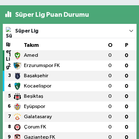
Süper Lig Puan Durumu
Süper Lig
#
Takım
O
P
1
Amed
0
0
2
Erzurumspor FK
0
0
3
Başakşehir
0
0
4
Kocaelispor
0
0
5
Beşiktaş
0
0
6
Eyüpspor
0
0
7
Galatasaray
0
0
8
Çorum FK
0
0
9
Gaziantep FK
0
0