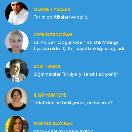
MEHMET YÜCEER
Tarım politikaları ve açlık.
ZERRIN ERDOĞAN
CHP Lideri Özgür Özel'in Fıstık Mitingi
fiyasko oldu . Çiftçi hayal kırıklığına uğradı
EDIP TEKKOL
Sığınmacılar Türkiye'yi tehdit ediyor (!)
İLKAY KUMTEPE
Telafiden ne bekliyoruz, ne buluruz?
SONGÜL BAĞIRAN
RAMAZAN AYI SABIR AYIDIR