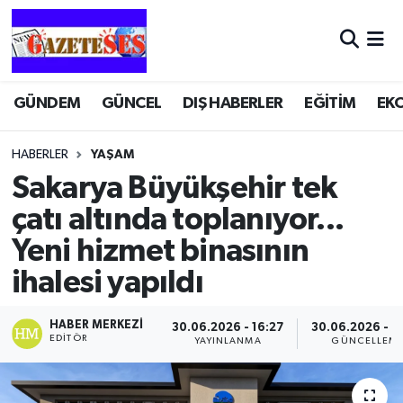
GÜNDEM
GÜNCEL
DIŞ HABERLER
EĞİTİM
EK
HABERLER
YAŞAM
Sakarya Büyükşehir tek
çatı altında toplanıyor...
Yeni hizmet binasının
ihalesi yapıldı
HABER MERKEZI
30.06.2026 - 16:27
30.06.2026 - 1
EDITÖR
YAYINLANMA
GÜNCELLEM