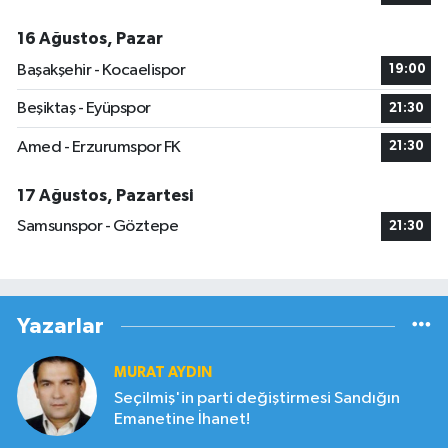
16 Ağustos, Pazar
Başakşehir - Kocaelispor
19:00
Beşiktaş - Eyüpspor
21:30
Amed - Erzurumspor FK
21:30
17 Ağustos, Pazartesi
Samsunspor - Göztepe
21:30
Yazarlar
MURAT AYDIN
Seçilmiş'in parti değiştirmesi Sandığın
Emanetine İhanet!