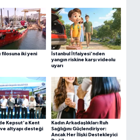
 filosuna iki yeni
İstanbul İtfaiyesi'nden
yangın riskine karşı videolu
uyarı
'de Kepsut'a Kent
Kadın Arkadaşlıkları Ruh
 ve altyapı desteği
Sağlığını Güçlendiriyor:
Ancak Her İlişki Destekleyici