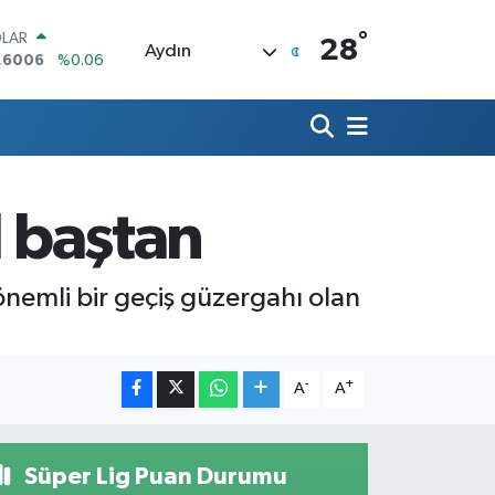
°
LAR
28
Aydın
,6006
%0.06
RO
,0250
%0.02
ERLİN
,2398
%0.2
AM ALTIN
13.94
%0.32
l baştan
ST100
.799
%70
TCOIN
.643,95
%0.16
önemli bir geçiş güzergahı olan
.
-
+
A
A
Süper Lig Puan Durumu