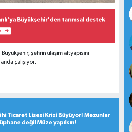
nlı'ya Büyükşehir'den tarımsal destek
e
 Büyükşehir, şehrin ulaşım altyapısını
anda çalışıyor.
hi Ticaret Lisesi Krizi Büyüyor! Mezunlar
tüphane değil Müze yapılsın!