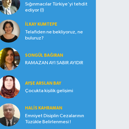
Sığınmacılar Türkiye'yi tehdit
ediyor (!)
İLKAY KUMTEPE
Telafiden ne bekliyoruz, ne
buluruz?
SONGÜL BAĞIRAN
RAMAZAN AYI SABIR AYIDIR
AYŞE ARSLAN BAY
Çocukta kişilik gelişimi
HALIS KAHRAMAN
Emniyet Disiplin Cezalarının
Tüzükle Belirlenmesi !