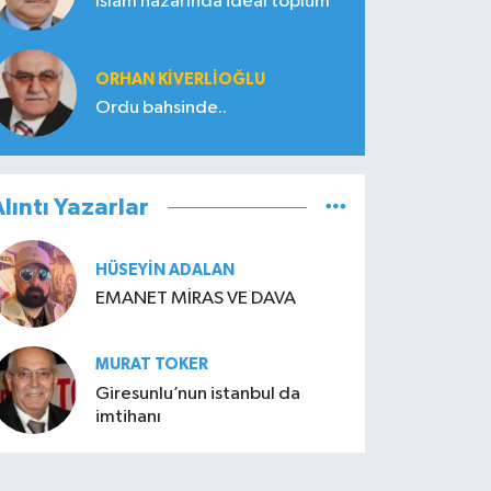
İslam nazarında ideal toplum
ORHAN KIVERLIOĞLU
Ordu bahsinde..
lıntı Yazarlar
HÜSEYIN ADALAN
EMANET MİRAS VE DAVA
MURAT TOKER
Giresunlu’nun istanbul da
imtihanı