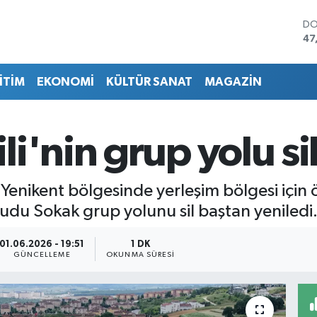
DO
47
EU
55
İTİM
EKONOMİ
KÜLTÜR SANAT
MAGAZİN
ST
64
GR
65
i'nin grup yolu si
Bİ
13
BI
64
Yenikent bölgesinde yerleşim bölgesi için 
udu Sokak grup yolunu sil baştan yeniledi
01.06.2026 - 19:51
1 DK
GÜNCELLEME
OKUNMA SÜRESI