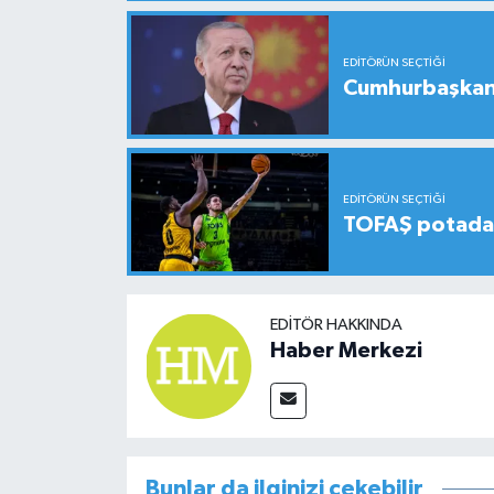
EDITÖRÜN SEÇTIĞI
Cumhurbaşkanı
EDITÖRÜN SEÇTIĞI
TOFAŞ potada 
EDITÖR HAKKINDA
Haber Merkezi
Bunlar da ilginizi çekebilir