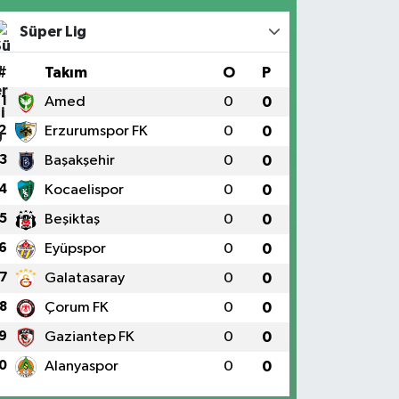
Süper Lig
#
Takım
O
P
1
Amed
0
0
2
Erzurumspor FK
0
0
3
Başakşehir
0
0
4
Kocaelispor
0
0
5
Beşiktaş
0
0
6
Eyüpspor
0
0
7
Galatasaray
0
0
8
Çorum FK
0
0
9
Gaziantep FK
0
0
0
Alanyaspor
0
0