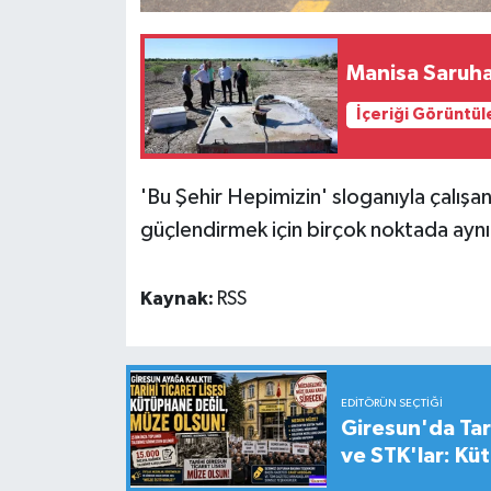
Manisa Saruha
İçeriği Görüntül
'Bu Şehir Hepimizin' sloganıyla çalışan
güçlendirmek için birçok noktada aynı 
Kaynak:
RSS
EDITÖRÜN SEÇTIĞI
Giresun'da Tari
ve STK'lar: Kü