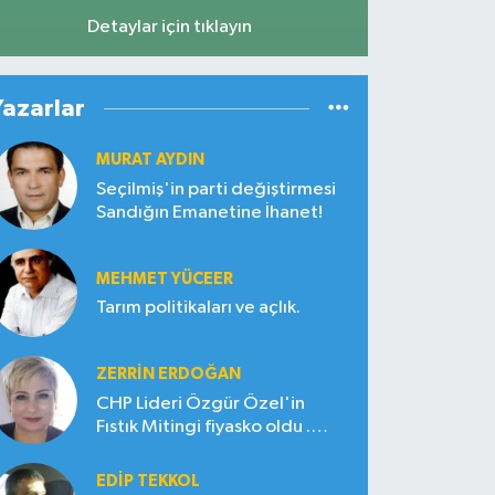
Detaylar için tıklayın
Yazarlar
MURAT AYDIN
Seçilmiş'in parti değiştirmesi
Sandığın Emanetine İhanet!
MEHMET YÜCEER
Tarım politikaları ve açlık.
ZERRIN ERDOĞAN
CHP Lideri Özgür Özel'in
Fıstık Mitingi fiyasko oldu .
Çiftçi hayal kırıklığına uğradı
EDIP TEKKOL