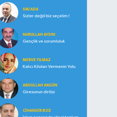
SIKI ADA
Sizler değil biz seçelim !
NURULLAH AYDIN
Gençlik ve sorumluluk
MERVE YILMAZ
Kalıcı Kiloları Vermenin Yolu
ABDULLAH AKGÜN
Giresunun dirilişi
CIHANGIR BOZ