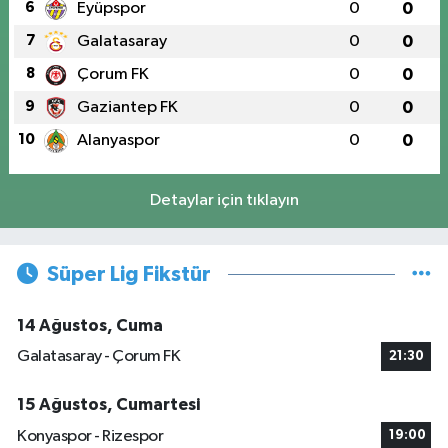
6
Eyüpspor
0
0
7
Galatasaray
0
0
8
Çorum FK
0
0
9
Gaziantep FK
0
0
10
Alanyaspor
0
0
Detaylar için tıklayın
Süper Lig Fikstür
14 Ağustos, Cuma
Galatasaray - Çorum FK
21:30
15 Ağustos, Cumartesi
Konyaspor - Rizespor
19:00