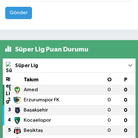
Gönder
Süper Lig Puan Durumu
Süper Lig
#
Takım
O
P
1
Amed
0
0
2
Erzurumspor FK
0
0
3
Başakşehir
0
0
4
Kocaelispor
0
0
5
Beşiktaş
0
0