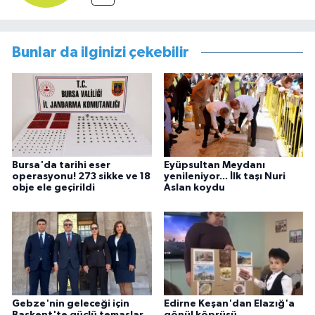
Bunlar da ilginizi çekebilir
Bursa'da tarihi eser
Eyüpsultan Meydanı
operasyonu! 273 sikke ve 18
yenileniyor... İlk taşı Nuri
obje ele geçirildi
Aslan koydu
Gebze'nin geleceği için
Edirne Keşan'dan Elazığ'a
Başkent'te güçlü temaslar
gönül köprüsü