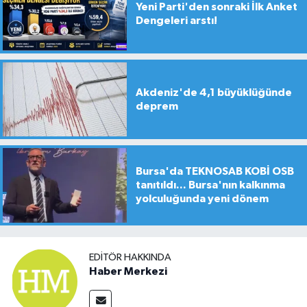
Yeni Parti'den sonraki İlk Anket
Dengeleri arstı!
Akdeniz'de 4,1 büyüklüğünde
deprem
Bursa'da TEKNOSAB KOBİ OSB
tanıtıldı... Bursa'nın kalkınma
yolculuğunda yeni dönem
EDITÖR HAKKINDA
Haber Merkezi