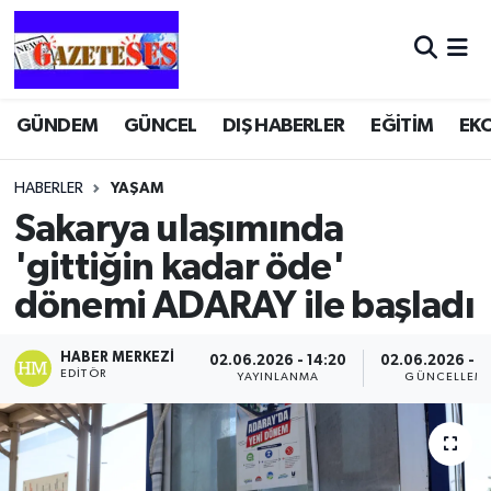
GÜNDEM
GÜNCEL
DIŞ HABERLER
EĞİTİM
EK
HABERLER
YAŞAM
Sakarya ulaşımında
'gittiğin kadar öde'
dönemi ADARAY ile başladı
HABER MERKEZI
02.06.2026 - 14:20
02.06.2026 - 1
EDITÖR
YAYINLANMA
GÜNCELLEM