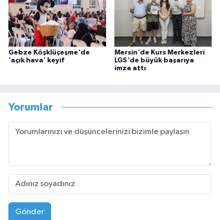
Gebze Köşklüçeşme'de
Mersin'de Kurs Merkezleri
'açık hava' keyif
LGS'de büyük başarıya
imza attı
Yorumlar
Gönder