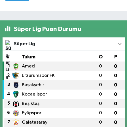
Süper Lig Puan Durumu
Süper Lig
#
Takım
O
P
1
Amed
0
0
2
Erzurumspor FK
0
0
3
Başakşehir
0
0
4
Kocaelispor
0
0
5
Beşiktaş
0
0
6
Eyüpspor
0
0
7
Galatasaray
0
0