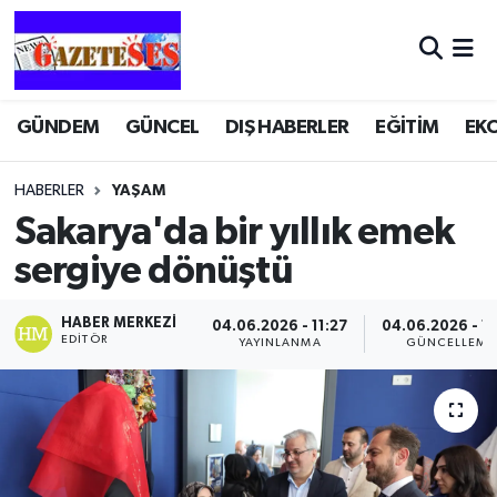
GÜNDEM
GÜNCEL
DIŞ HABERLER
EĞİTİM
EK
HABERLER
YAŞAM
Sakarya'da bir yıllık emek
sergiye dönüştü
HABER MERKEZI
04.06.2026 - 11:27
04.06.2026 - 11
EDITÖR
YAYINLANMA
GÜNCELLEME