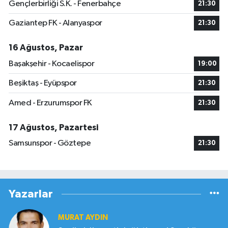
Gençlerbirliği S.K. - Fenerbahçe
21:30
Gaziantep FK - Alanyaspor
21:30
16 Ağustos, Pazar
Başakşehir - Kocaelispor
19:00
Beşiktaş - Eyüpspor
21:30
Amed - Erzurumspor FK
21:30
17 Ağustos, Pazartesi
Samsunspor - Göztepe
21:30
Yazarlar
MURAT AYDIN