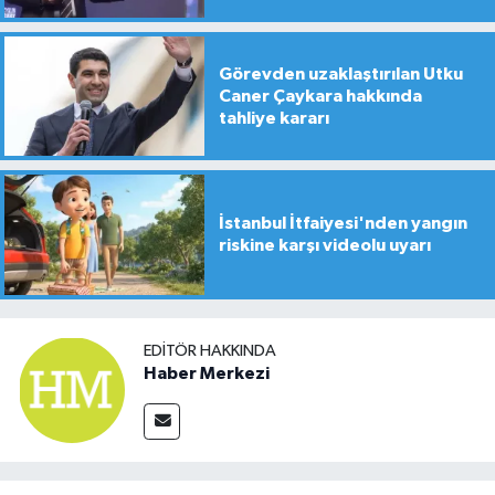
Görevden uzaklaştırılan Utku
Caner Çaykara hakkında
tahliye kararı
İstanbul İtfaiyesi'nden yangın
riskine karşı videolu uyarı
EDITÖR HAKKINDA
Haber Merkezi