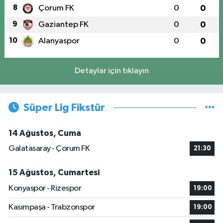
8
Çorum FK
0
0
9
Gaziantep FK
0
0
10
Alanyaspor
0
0
Detaylar için tıklayın
Süper Lig Fikstür
14 Ağustos, Cuma
Galatasaray - Çorum FK
21:30
15 Ağustos, Cumartesi
Konyaspor - Rizespor
19:00
Kasımpaşa - Trabzonspor
19:00