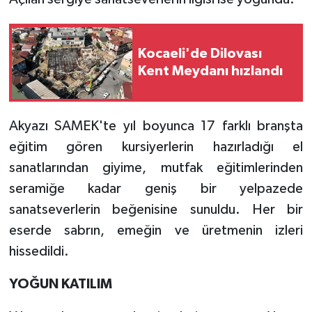
Kocaeli'de Dilovası
Kent Meydanı hızlandı
Akyazı SAMEK'te yıl boyunca 17 farklı branşta
eğitim gören kursiyerlerin hazırladığı el
sanatlarından giyime, mutfak eğitimlerinden
seramiğe kadar geniş bir yelpazede
sanatseverlerin beğenisine sunuldu. Her bir
eserde sabrın, emeğin ve üretmenin izleri
hissedildi.
YOĞUN KATILIM