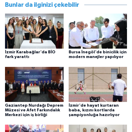
Bunlar da ilginizi çekebilir
İzmir Karabağlar'da BİO
Bursa İnegöl'de binicilik için
fark yarattı
modern manejler yapılıyor
Gaziantep Nurdağı Deprem
İzmir'de hayat kurtaran
Müzesi ve Afet Farkındalık
baba, kızını kortlarda
Merkezi için iş birliği
şampiyonluğa hazırlıyor