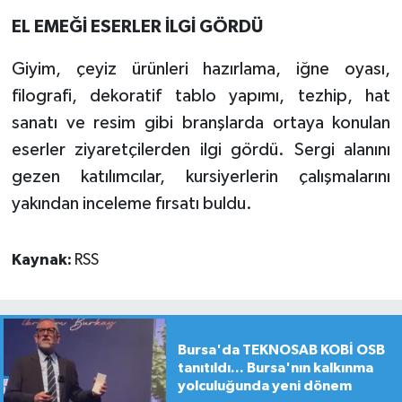
EL EMEĞİ ESERLER İLGİ GÖRDÜ
Giyim, çeyiz ürünleri hazırlama, iğne oyası,
filografi, dekoratif tablo yapımı, tezhip, hat
sanatı ve resim gibi branşlarda ortaya konulan
eserler ziyaretçilerden ilgi gördü. Sergi alanını
gezen katılımcılar, kursiyerlerin çalışmalarını
yakından inceleme fırsatı buldu.
Kaynak:
RSS
Bursa'da TEKNOSAB KOBİ OSB
tanıtıldı... Bursa'nın kalkınma
yolculuğunda yeni dönem