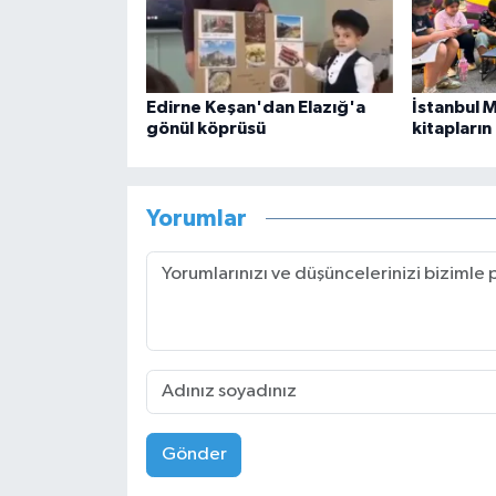
Edirne Keşan'dan Elazığ'a
İstanbul 
gönül köprüsü
kitapların
Yorumlar
Gönder