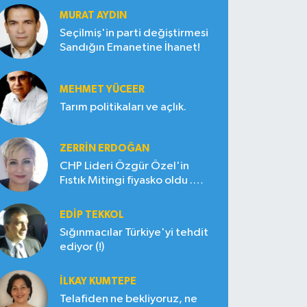
MURAT AYDIN
Seçilmiş'in parti değiştirmesi
Sandığın Emanetine İhanet!
MEHMET YÜCEER
Tarım politikaları ve açlık.
ZERRIN ERDOĞAN
CHP Lideri Özgür Özel'in
Fıstık Mitingi fiyasko oldu .
Çiftçi hayal kırıklığına uğradı
EDIP TEKKOL
Sığınmacılar Türkiye'yi tehdit
ediyor (!)
İLKAY KUMTEPE
Telafiden ne bekliyoruz, ne