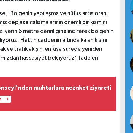
e, 'Bölgenin yapılaşma ve nüfus artış oranı
z deplase çalışmalarının önemli bir kısmını
zı yerin 6 metre derinliğine indirerek bölgenin
lıyoruz. Hattın caddenin altında kalan kısmı
cak ve trafik akışını en kısa sürede yeniden
mızdan hassasiyet bekliyoruz' ifadeleri
nseyi'nden muhtarlara nezaket ziyareti
e