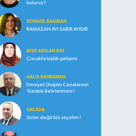
buluruz?
SONGÜL BAĞIRAN
RAMAZAN AYI SABIR AYIDIR
AYŞE ARSLAN BAY
Çocukta kişilik gelişimi
HALIS KAHRAMAN
Emniyet Disiplin Cezalarının
Tüzükle Belirlenmesi !
SIKI ADA
Sizler değil biz seçelim !