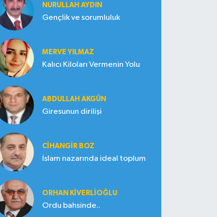
NURULLAH AYDIN
Gençlik ve sorumluluk
MERVE YILMAZ
Kalıcı Kiloları Vermenin Yolu
ABDULLAH AKGÜN
Giresunun dirilişi
CIHANGIR BOZ
İslam nazarında ideal toplum
ORHAN KIVERLIOĞLU
Ordu bahsinde..