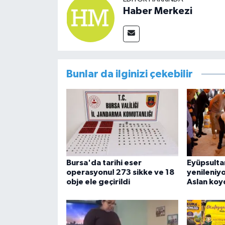
Haber Merkezi
Bunlar da ilginizi çekebilir
Bursa'da tarihi eser
Eyüpsulta
operasyonu! 273 sikke ve 18
yenileniyor
obje ele geçirildi
Aslan koy