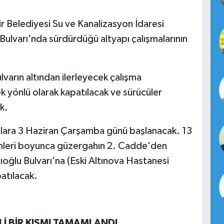
r Belediyesi Su ve Kanalizasyon İdaresi
ulvarı'nda sürdürdüğü altyapı çalışmalarının
lvarın altından ilerleyecek çalışma
k yönlü olarak kapatılacak ve sürücüler
k.
malara 3 Haziran Çarşamba günü başlanacak. 13
emleri boyunca güzergahın 2. Cadde'den
ıoğlu Bulvarı'na (Eski Altınova Hastanesi
atılacak.
İ BİR KISMI TAMAMLANDI