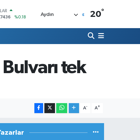
°
LAR
20
Aydın
,7436
%0.18
RO
,2510
%0.32
ERLİN
,4811
%0.38
AM ALTIN
48.99
%2.59
Bulvarı tek
ST100
.779
%-14
TCOIN
.960,21
%0.87
-
+
A
A
Yazarlar