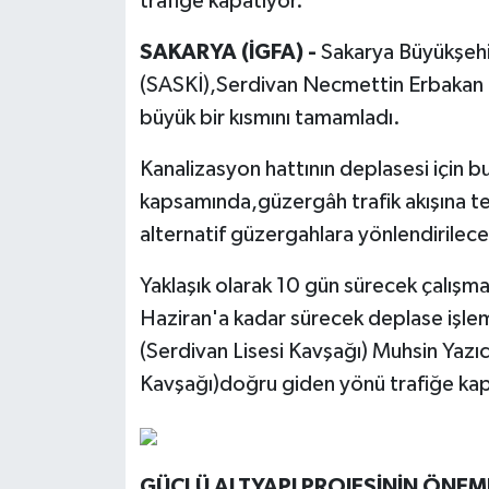
trafiğe kapatıyor.
SAKARYA (İGFA) -
Sakarya Büyükşehi
(SASKİ),Serdivan Necmettin Erbakan B
büyük bir kısmını tamamladı.
Kanalizasyon hattının deplasesi için bu
kapsamında,güzergâh trafik akışına te
alternatif güzergahlara yönlendirilece
Yaklaşık olarak 10 gün sürecek çalış
Haziran'a kadar sürecek deplase işl
(Serdivan Lisesi Kavşağı) Muhsin Yazıc
Kavşağı)doğru giden yönü trafiğe kap
GÜÇLÜ ALTYAPI PROJESİNİN ÖNEML