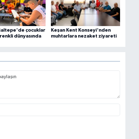
Maltepe'de çocuklar
Keşan Kent Konseyi'nden
 renkli dünyasında
muhtarlara nezaket ziyareti