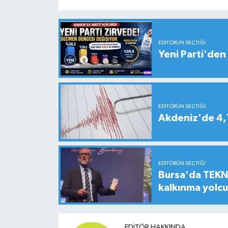
EDITÖRÜN SEÇTIĞI
Yeni Parti'den 
EDITÖRÜN SEÇTIĞI
Akdeniz'de 4
EDITÖRÜN SEÇTIĞI
Bursa'da TEKNO
kalkınma yolc
EDITÖR HAKKINDA