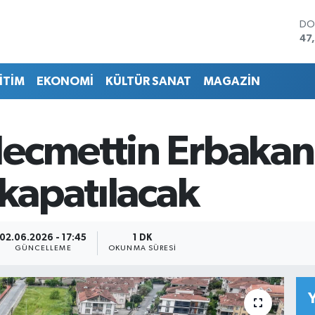
DO
47
EU
55
İTİM
EKONOMİ
KÜLTÜR SANAT
MAGAZİN
ST
64
GR
66
ecmettin Erbakan 
Bİ
13
BI
 kapatılacak
64
02.06.2026 - 17:45
1 DK
GÜNCELLEME
OKUNMA SÜRESI