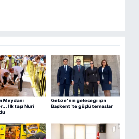
n Meydanı
Gebze'nin geleceği için
... İlk taşı Nuri
Başkent'te güçlü temaslar
du