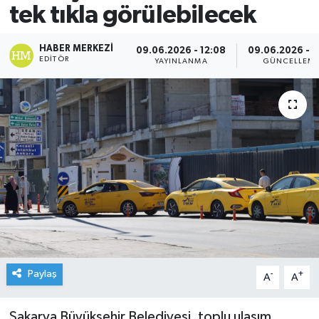
tek tıkla görülebilecek
HABER MERKEZI
09.06.2026 - 12:08
09.06.2026 - 1
EDITÖR
YAYINLANMA
GÜNCELLEM
Paylaş
-
+
A
A
Sakarya Büyükşehir Belediyesi, toplu ulaşım