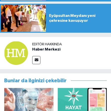
Eyüpsultan Meydanı yeni
çehresine kavuşuyor
EDITÖR HAKKINDA
Haber Merkezi
Bunlar da ilginizi çekebilir