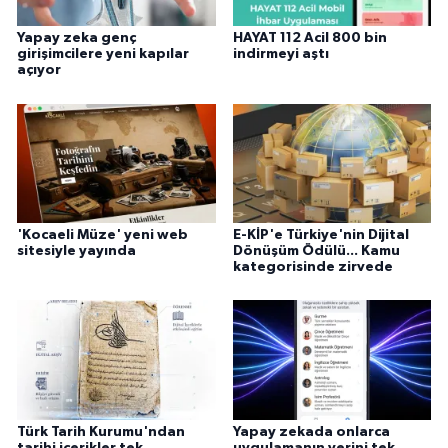
Yapay zeka genç
HAYAT 112 Acil 800 bin
girişimcilere yeni kapılar
indirmeyi aştı
açıyor
'Kocaeli Müze' yeni web
E-KİP'e Türkiye'nin Dijital
sitesiyle yayında
Dönüşüm Ödülü... Kamu
kategorisinde zirvede
Türk Tarih Kurumu'ndan
Yapay zekada onlarca
tarihi içerikler tek
uygulamanın yerini tek