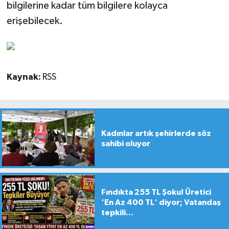
bilgilerine kadar tüm bilgilere kolayca
erişebilecek.
Kaynak:
RSS
Kadınlar artık şehirlerde söz
sahibi oluyor
Fındıkta 255 TL Şoku! Üretici
'En Az 400 TL' diyor; Vatandaş
tepkili...