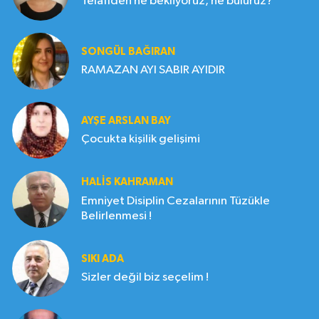
Telafiden ne bekliyoruz, ne buluruz?
SONGÜL BAĞIRAN
RAMAZAN AYI SABIR AYIDIR
AYŞE ARSLAN BAY
Çocukta kişilik gelişimi
HALIS KAHRAMAN
Emniyet Disiplin Cezalarının Tüzükle
Belirlenmesi !
SIKI ADA
Sizler değil biz seçelim !