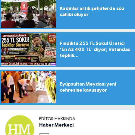
Kadınlar artık şehirlerde söz
sahibi oluyor
Fındıkta 255 TL Şoku! Üretici
'En Az 400 TL' diyor; Vatandaş
tepkili...
Eyüpsultan Meydanı yeni
çehresine kavuşuyor
EDITÖR HAKKINDA
Haber Merkezi