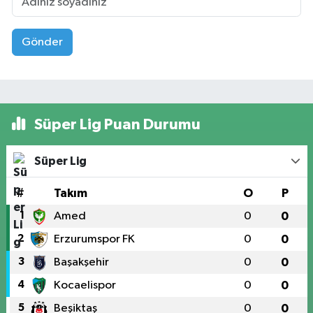
Gönder
Süper Lig Puan Durumu
Süper Lig
#
Takım
O
P
1
Amed
0
0
2
Erzurumspor FK
0
0
3
Başakşehir
0
0
4
Kocaelispor
0
0
5
Beşiktaş
0
0