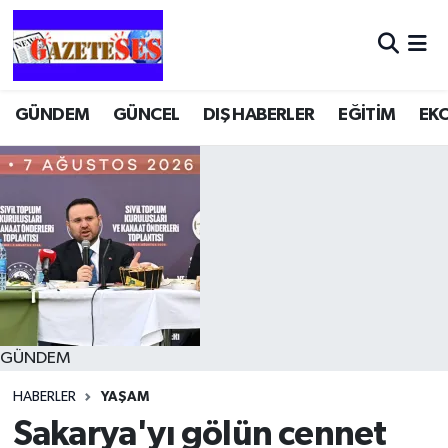
GÜNDEM
GÜNCEL
DIŞ HABERLER
EĞİTİM
EK
GÜNDEM
HABERLER
YAŞAM
Sakarya'yı gölün cennet