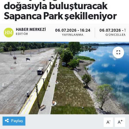
doğasıyla buluşturacak
Sapanca Park şekilleniyor
HABER MERKEZI
06.07.2026 - 16:24
06.07.2026 - 16
EDITÖR
YAYINLANMA
GÜNCELLEME
Paylaş
-
+
A
A