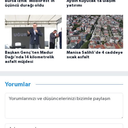
Bursa İznik 'MobilFest'in
Aydın Kuyucak'ta ulaşım
üçüncü durağı oldu
yatırımı
Başkan Genç'ten Madur
Manisa Salihli'de 4 caddeye
Dağı'nda 14 kilometrelik
sıcak asfalt
asfalt müjdesi
Yorumlar