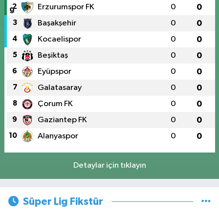
2
Erzurumspor FK
0
0
3
Başakşehir
0
0
4
Kocaelispor
0
0
5
Beşiktaş
0
0
6
Eyüpspor
0
0
7
Galatasaray
0
0
8
Çorum FK
0
0
9
Gaziantep FK
0
0
10
Alanyaspor
0
0
Detaylar için tıklayın
Süper Lig Fikstür