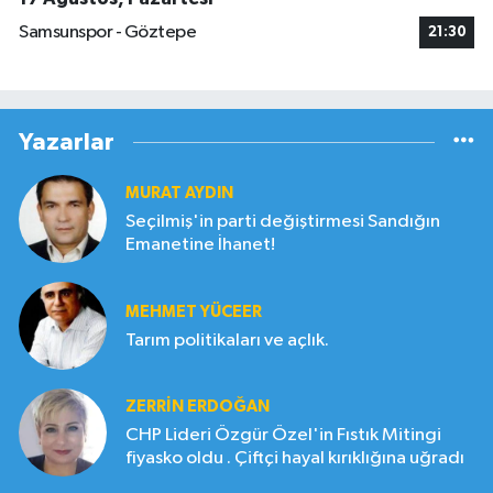
Samsunspor - Göztepe
21:30
Yazarlar
MURAT AYDIN
Seçilmiş'in parti değiştirmesi Sandığın
Emanetine İhanet!
MEHMET YÜCEER
Tarım politikaları ve açlık.
ZERRIN ERDOĞAN
CHP Lideri Özgür Özel'in Fıstık Mitingi
fiyasko oldu . Çiftçi hayal kırıklığına uğradı