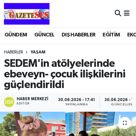
GÜNDEM
GÜNCEL
DIŞ HABERLER
EĞİTİM
EK
HABERLER
YAŞAM
SEDEM'in atölyelerinde
ebeveyn- çocuk ilişkilerini
güçlendirildi
HABER MERKEZI
30.06.2026 - 17:41
30.06.2026 - 1
EDITÖR
YAYINLANMA
GÜNCELLEME