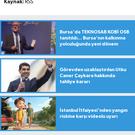
Kaynak:
RSS
Bursa'da TEKNOSAB KOBİ OSB
tanıtıldı... Bursa'nın kalkınma
yolculuğunda yeni dönem
Görevden uzaklaştırılan Utku
Caner Çaykara hakkında
tahliye kararı
İstanbul İtfaiyesi'nden yangın
riskine karşı videolu uyarı