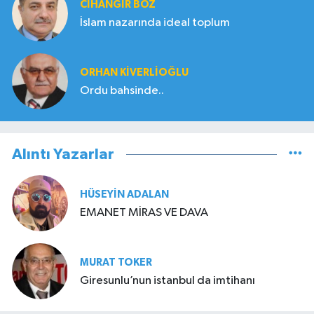
CIHANGIR BOZ
İslam nazarında ideal toplum
ORHAN KIVERLIOĞLU
Ordu bahsinde..
Alıntı Yazarlar
HÜSEYIN ADALAN
EMANET MİRAS VE DAVA
MURAT TOKER
Giresunlu’nun istanbul da imtihanı