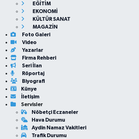
EĞİTİM
EKONOMİ
KÜLTÜR SANAT
MAGAZİN
Foto Galeri
Video
Yazarlar
Firma Rehberi
Seri İlan
Röportaj
Biyografi
Künye
İletişim
Servisler
Nöbetçi Eczaneler
Hava Durumu
Aydin Namaz Vakitleri
Trafik Durumu