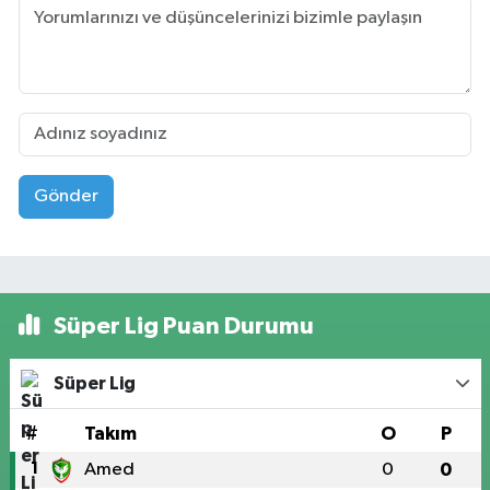
Gönder
Süper Lig Puan Durumu
Süper Lig
#
Takım
O
P
1
Amed
0
0