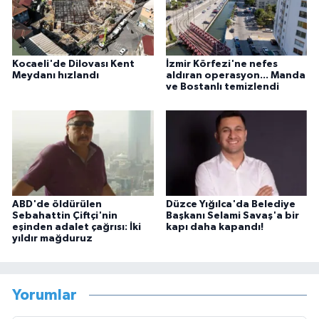
Kocaeli'de Dilovası Kent
İzmir Körfezi'ne nefes
Meydanı hızlandı
aldıran operasyon... Manda
ve Bostanlı temizlendi
ABD'de öldürülen
Düzce Yığılca'da Belediye
Sebahattin Çiftçi'nin
Başkanı Selami Savaş'a bir
eşinden adalet çağrısı: İki
kapı daha kapandı!
yıldır mağduruz
Yorumlar