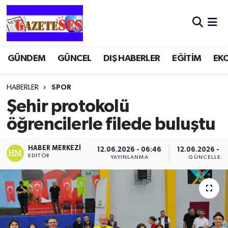
GÜNDEM
GÜNCEL
DIŞ HABERLER
EĞİTİM
EK
HABERLER
SPOR
Şehir protokolü
öğrencilerle filede buluştu
HABER MERKEZI
12.06.2026 - 06:46
12.06.2026 - 0
EDITÖR
YAYINLANMA
GÜNCELLEM