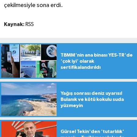
çekilmesiyle sona erdi.
Kaynak:
RSS
TBMM'nin ana binası YES-TR'de
'çok iyi' olarak
sertifikalandırıldı
Yağış sonrası deniz uyarısı!
Bulanık ve kötü kokulu suda
yüzmeyin
Gürsel Tekin'den 'tutarlılık'