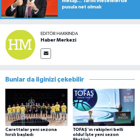
mesajı... Tarihi meselelerde
pusula net olmalı
EDITÖR HAKKINDA
Haber Merkezi
Bunlar da ilginizi çekebilir
Carettalar yeni sezona
TOFAŞ'ın rakipleri belli
hırslı başladı
oldu! İşte yeni sezon
fikstürü