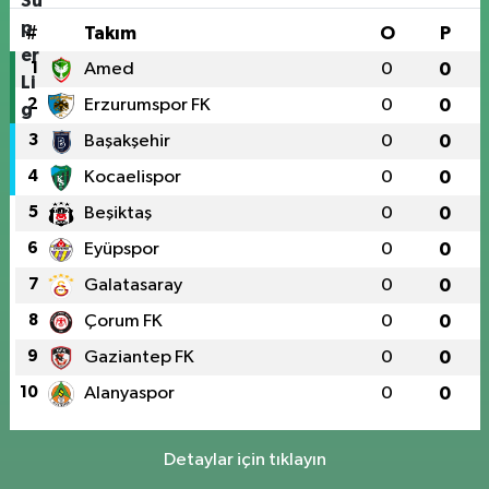
#
Takım
O
P
1
Amed
0
0
2
Erzurumspor FK
0
0
3
Başakşehir
0
0
4
Kocaelispor
0
0
5
Beşiktaş
0
0
6
Eyüpspor
0
0
7
Galatasaray
0
0
8
Çorum FK
0
0
9
Gaziantep FK
0
0
10
Alanyaspor
0
0
Detaylar için tıklayın