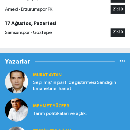
Amed - Erzurumspor FK
21:30
17 Ağustos, Pazartesi
Samsunspor - Göztepe
21:30
Yazarlar
MURAT AYDIN
Seçilmiş'in parti değiştirmesi Sandığın
Emanetine İhanet!
MEHMET YÜCEER
Tarım politikaları ve açlık.