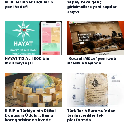
KOBİ'ler siber suçluların
Yapay zeka genç
yeni hedefi
girişimcilere yeni kapılar
açıyor
HAYAT 112 Acil 800 bin
'Kocaeli Müze' yeni web
indirmeyi aştı
sitesiyle yayında
E-KİP'e Türkiye'nin Dijital
Türk Tarih Kurumu'ndan
Dönüşüm Ödülü... Kamu
tarihi içerikler tek
kategorisinde zirvede
platformda