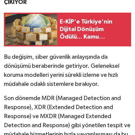
ÇIKIYOR
E-KİP'e Türkiye'nin
Dijital Dönüşüm
Ödülü... Kamu
kategorisinde zirvede
Bu değişim, siber güvenlik anlayışında da
dönüşümü beraberinde getiriyor. Geleneksel
koruma modelleri yerini sürekli izleme ve hızlı
müdahale odaklı sistemlere bırakıyor.
Son dönemde MDR (Managed Detection and
Response), XDR (Extended Detection and
Response) ve MXDR (Managed Extended
Detection and Response) gibi yönetilen tespit ve
müdahale hizmetlerinin hızla yaygınlaşması da bu