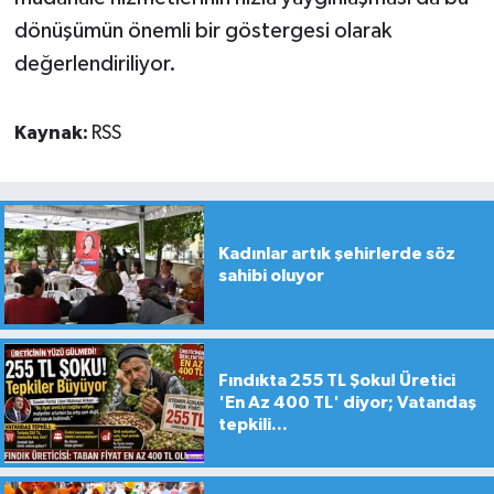
dönüşümün önemli bir göstergesi olarak
değerlendiriliyor.
Kaynak:
RSS
Kadınlar artık şehirlerde söz
sahibi oluyor
Fındıkta 255 TL Şoku! Üretici
'En Az 400 TL' diyor; Vatandaş
tepkili...