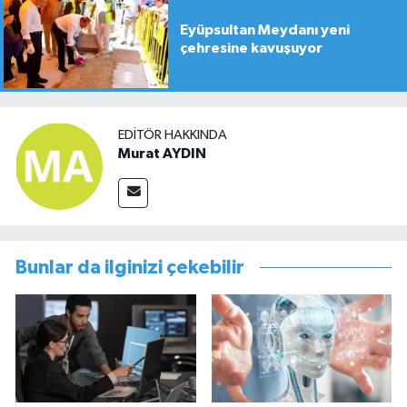
Eyüpsultan Meydanı yeni
çehresine kavuşuyor
EDITÖR HAKKINDA
Murat AYDIN
Bunlar da ilginizi çekebilir