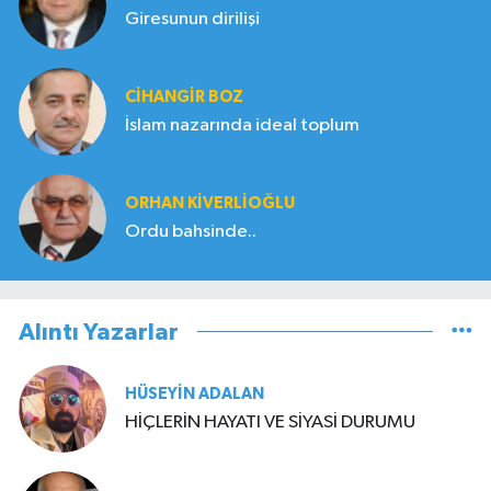
Giresunun dirilişi
CIHANGIR BOZ
İslam nazarında ideal toplum
ORHAN KIVERLIOĞLU
Ordu bahsinde..
Alıntı Yazarlar
HÜSEYIN ADALAN
HİÇLERİN HAYATI VE SİYASİ DURUMU