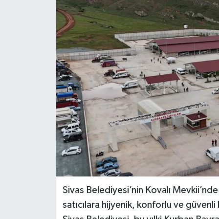
Sivas Belediyesi’nin Kovalı Mevkii’nd
satıcılara hijyenik, konforlu ve güvenli