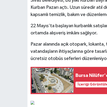
Sivas Belediyesi, bu yılki Kurban Bay
Kurban Pazarı açtı. Uzun süredir atıl d
kapsamlı temizlik, bakım ve düzenlemel
22 Mayıs’ta başlayan kurbanlık satışlar
ortamda alışveriş imkânı sağlıyor.
Pazar alanında açık otopark, lokanta, 
vatandaşların ihtiyaçlarına göre tasarl
ücretsiz otobüs seferleri düzenleniyo
Bursa Nilüfer'
İçeriği Görüntül