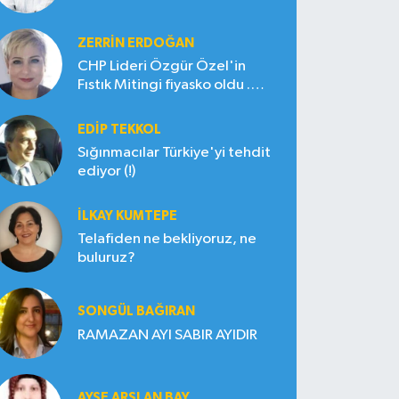
ZERRIN ERDOĞAN
CHP Lideri Özgür Özel'in
Fıstık Mitingi fiyasko oldu .
Çiftçi hayal kırıklığına uğradı
EDIP TEKKOL
Sığınmacılar Türkiye'yi tehdit
ediyor (!)
İLKAY KUMTEPE
Telafiden ne bekliyoruz, ne
buluruz?
SONGÜL BAĞIRAN
RAMAZAN AYI SABIR AYIDIR
AYŞE ARSLAN BAY