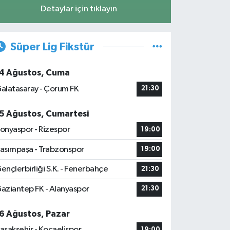
Detaylar için tıklayın
Süper Lig Fikstür
4 Ağustos, Cuma
alatasaray - Çorum FK
21:30
5 Ağustos, Cumartesi
onyaspor - Rizespor
19:00
asımpaşa - Trabzonspor
19:00
ençlerbirliği S.K. - Fenerbahçe
21:30
aziantep FK - Alanyaspor
21:30
6 Ağustos, Pazar
aşakşehir - Kocaelispor
19:00