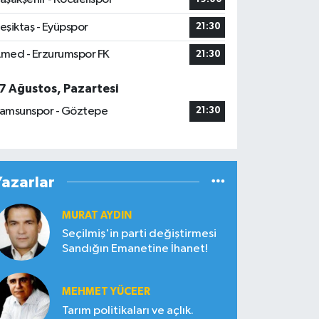
eşiktaş - Eyüpspor
21:30
med - Erzurumspor FK
21:30
7 Ağustos, Pazartesi
amsunspor - Göztepe
21:30
Yazarlar
MURAT AYDIN
Seçilmiş'in parti değiştirmesi
Sandığın Emanetine İhanet!
MEHMET YÜCEER
Tarım politikaları ve açlık.