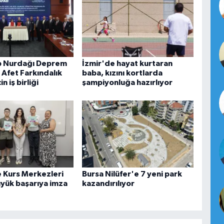
p Nurdağı Deprem
İzmir'de hayat kurtaran
 Afet Farkındalık
baba, kızını kortlarda
n iş birliği
şampiyonluğa hazırlıyor
 Kurs Merkezleri
Bursa Nilüfer'e 7 yeni park
yük başarıya imza
kazandırılıyor