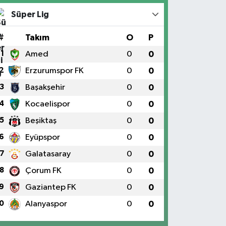
Süper Lig
#
Takım
O
P
1
Amed
0
0
2
Erzurumspor FK
0
0
3
Başakşehir
0
0
4
Kocaelispor
0
0
5
Beşiktaş
0
0
6
Eyüpspor
0
0
7
Galatasaray
0
0
8
Çorum FK
0
0
9
Gaziantep FK
0
0
0
Alanyaspor
0
0