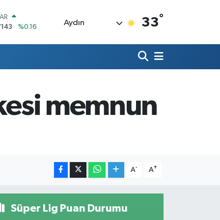
°
LAR
33
Aydın
7143
%0.16
RO
0317
%-0.02
RLİN
2463
%0.07
M ALTIN
4.81
%1.44
erkesi memnun
T100
887
%64
COIN
360,53
%-0.76
-
+
A
A
Süper Lig Puan Durumu