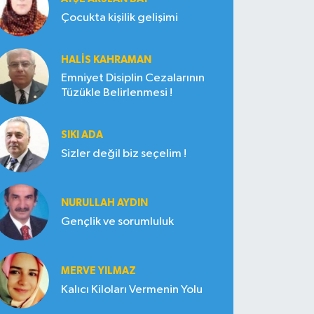
Çocukta kişilik gelişimi
HALIS KAHRAMAN
Emniyet Disiplin Cezalarının
Tüzükle Belirlenmesi !
SIKI ADA
Sizler değil biz seçelim !
NURULLAH AYDIN
Gençlik ve sorumluluk
MERVE YILMAZ
Kalıcı Kiloları Vermenin Yolu