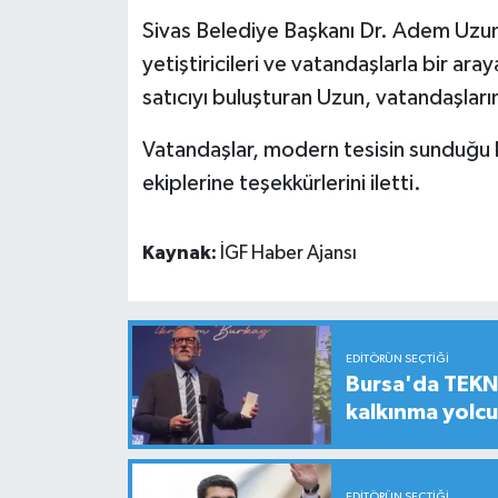
Sivas Belediye Başkanı Dr. Adem Uzun,
yetiştiricileri ve vatandaşlarla bir aray
satıcıyı buluşturan Uzun, vatandaşların
Vatandaşlar, modern tesisin sunduğu k
ekiplerine teşekkürlerini iletti.
Kaynak:
İGF Haber Ajansı
EDITÖRÜN SEÇTIĞI
Bursa'da TEKNO
kalkınma yolc
EDITÖRÜN SEÇTIĞI