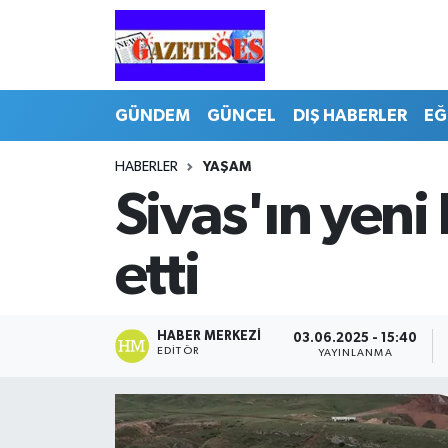
GÜNDEM
GÜNCEL
DIŞ HABERLER
EĞ
HABERLER
YAŞAM
Sivas'ın yen
etti
HABER MERKEZI
03.06.2025 - 15:40
EDITÖR
YAYINLANMA