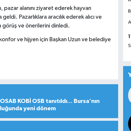
 pazar alanını ziyaret ederek hayvan
B
a geldi. Pazarlıklara aracılık ederek alıcı ve
A
 görüş ve önerilerini dinledi.
1
onfor ve hijyen için Başkan Uzun ve belediye
S
SAB KOBİ OSB tanıtıldı... Bursa'nın
uluğunda yeni dönem