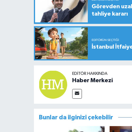
Görevden uzak
tahliye kararı
EDITÖRÜN SEÇTIĞI
İstanbul İtfaiy
EDITÖR HAKKINDA
Haber Merkezi
Bunlar da ilginizi çekebilir