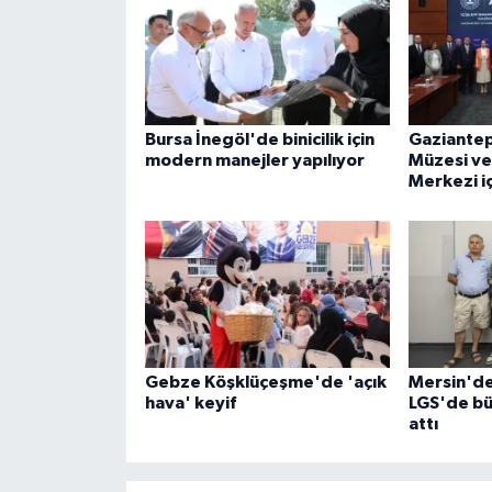
Bursa İnegöl'de binicilik için
Gaziante
modern manejler yapılıyor
Müzesi ve
Merkezi içi
Gebze Köşklüçeşme'de 'açık
Mersin'de
hava' keyif
LGS'de bü
attı