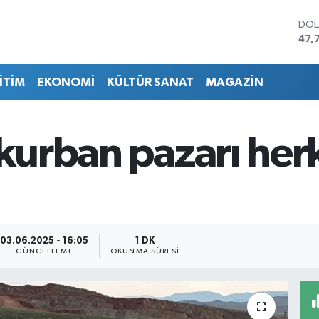
DO
47,
EU
55,
İTİM
EKONOMİ
KÜLTÜR SANAT
MAGAZİN
STE
64,
GRA
657
i kurban pazarı h
BİS
13.
BIT
64.
03.06.2025 - 16:05
1 DK
GÜNCELLEME
OKUNMA SÜRESI