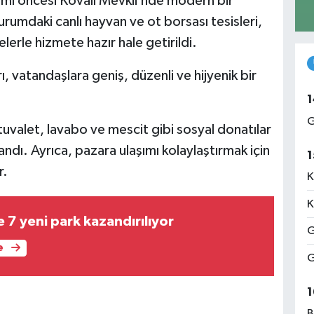
ramı öncesi Kovalı Mevkii’nde modern bir
urumdaki canlı hayvan ve ot borsası tesisleri,
erle hizmete hazır hale getirildi.
ı, vatandaşlara geniş, düzenli ve hijyenik bir
1
G
tuvalet, lavabo ve mescit gibi sosyal donatılar
andı. Ayrıca, pazara ulaşımı kolaylaştırmak için
1
r.
K
K
e 7 yeni park kazandırılıyor
G
e
G
1
B