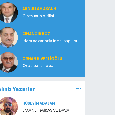
ABDULLAH AKGÜN
Giresunun dirilişi
CIHANGIR BOZ
İslam nazarında ideal toplum
ORHAN KIVERLIOĞLU
Ordu bahsinde..
lıntı Yazarlar
HÜSEYIN ADALAN
EMANET MİRAS VE DAVA