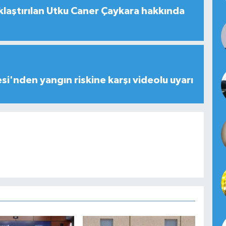
laştırılan Utku Caner Çaykara hakkında
esi'nden yangın riskine karşı videolu uyarı